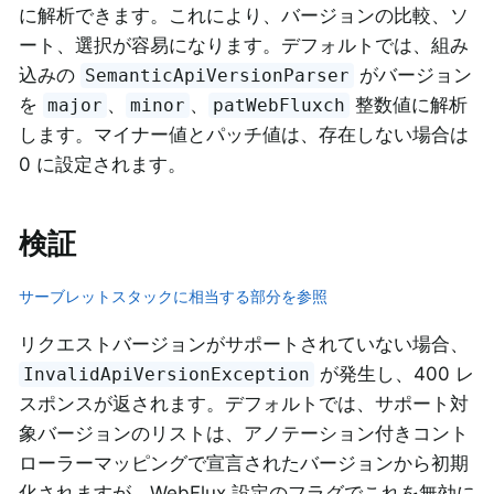
に解析できます。これにより、バージョンの比較、ソ
ート、選択が容易になります。デフォルトでは、組み
込みの
がバージョン
SemanticApiVersionParser
を
、
、
整数値に解析
major
minor
patWebFluxch
します。マイナー値とパッチ値は、存在しない場合は
0 に設定されます。
検証
サーブレットスタックに相当する部分を参照
リクエストバージョンがサポートされていない場合、
が発生し、400 レ
InvalidApiVersionException
スポンスが返されます。デフォルトでは、サポート対
象バージョンのリストは、アノテーション付きコント
ローラーマッピングで宣言されたバージョンから初期
化されますが、WebFlux 設定のフラグでこれを無効に