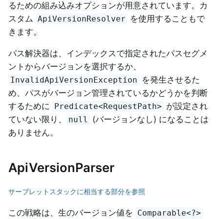
るための組み込みオプションが用意されています。カ
スタム
を使用することもで
ApiVersionResolver
きます。
パス解決器は、インデックスで指定されたパスセグメ
ントからバージョンを選択するか、
を発生させるた
InvalidApiVersionException
め、パスがバージョン管理されているかどうかを判断
するために
が設定され
Predicate<RequestPath>
ていない限り、
(バージョンなし) になることは
null
ありません。
ApiVersionParser
サーブレットスタックに相当する部分を参照
この戦略は、生のバージョン値を
Comparable<?>