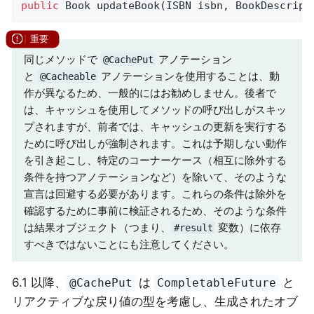
public
 Book 
updateBook
(ISBN isbn, BookDescript
同じメソッドで
アノテーション
@CachePut
と
アノテーションを使用することは、動
@Cacheable
作が異なるため、一般的にはお勧めしません。後者で
は、キャッシュを使用してメソッドの呼び出しがスキッ
プされますが、前者では、キャッシュの更新を実行する
ために呼び出しが強制されます。これは予期しない動作
を引き起こし、特定のコーナーケース（相互に除外する
条件を持つアノテーションなど）を除いて、そのような
宣言は回避する必要があります。これらの条件は除外を
確認するために事前に検証されるため、そのような条件
は結果オブジェクト（つまり、
変数）に依存
#result
すべきではないことにも注意してください。
6.1 以降、
は
と
@CachePut
CompletableFuture
リアクティブな戻り値の型を考慮し、生成されたオブ