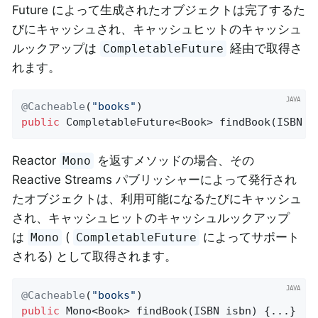
Future によって生成されたオブジェクトは完了するた
びにキャッシュされ、キャッシュヒットのキャッシュ
ルックアップは
経由で取得さ
CompletableFuture
れます。
@Cacheable
(
"books"
public
 CompletableFuture<Book> 
findBook
(ISBN i
Reactor
を返すメソッドの場合、その
Mono
Reactive Streams パブリッシャーによって発行され
たオブジェクトは、利用可能になるたびにキャッシュ
され、キャッシュヒットのキャッシュルックアップ
は
(
によってサポート
Mono
CompletableFuture
される) として取得されます。
@Cacheable
(
"books"
public
 Mono<Book> 
findBook
(ISBN isbn)
{...}