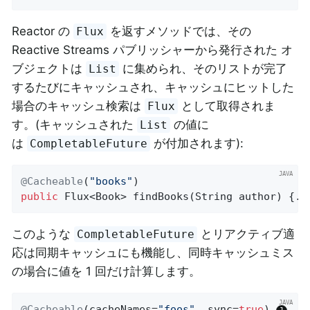
Reactor の
を返すメソッドでは、その
Flux
Reactive Streams パブリッシャーから発行された オ
ブジェクトは
に集められ、そのリストが完了
List
するたびにキャッシュされ、キャッシュにヒットした
場合のキャッシュ検索は
として取得されま
Flux
す。(キャッシュされた
の値に
List
は
が付加されます):
CompletableFuture
@Cacheable
(
"books"
public
 Flux<Book> 
findBooks
(String author)
{..
このような
とリアクティブ適
CompletableFuture
応は同期キャッシュにも機能し、同時キャッシュミス
の場合に値を 1 回だけ計算します。
@Cacheable
(cacheNames=
"foos"
, sync=
true
) 