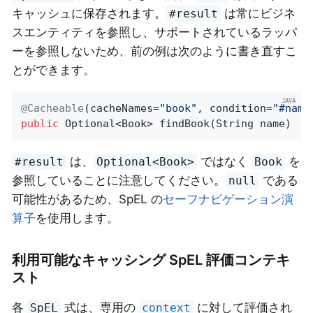
キャッシュに保存されます。
は常にビジネ
#result
スエンティティを参照し、サポートされているラッパ
ーを参照しないため、前の例は次のように書き直すこ
とができます。
@Cacheable
(cacheNames=
"book"
, condition=
"#name
public
 Optional<Book> 
findBook
(String name)
は、
ではなく
を
#result
Optional<Book>
Book
参照していることに注意してください。
である
null
可能性があるため、SpEL の
セーフナビゲーション演
算子
を使用します。
利用可能なキャッシング SpEL 評価コンテキ
スト
各
式は、専用の
に対して評価され
SpEL
context