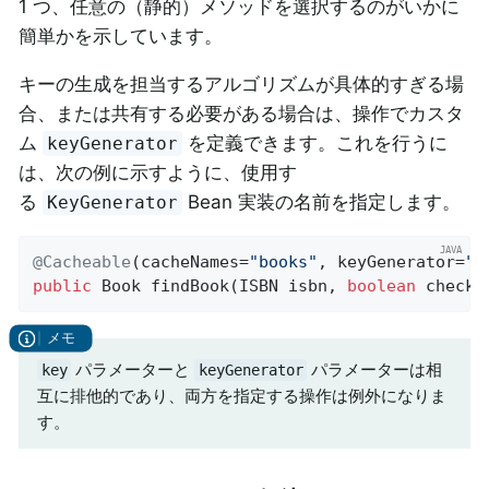
1 つ、任意の（静的）メソッドを選択するのがいかに
簡単かを示しています。
キーの生成を担当するアルゴリズムが具体的すぎる場
合、または共有する必要がある場合は、操作でカスタ
ム
を定義できます。これを行うに
keyGenerator
は、次の例に示すように、使用す
る
Bean 実装の名前を指定します。
KeyGenerator
@Cacheable
(cacheNames=
"books"
, keyGenerator=
"m
public
 Book 
findBook
(ISBN isbn, 
boolean
 checkW
パラメーターと
パラメーターは相
key
keyGenerator
互に排他的であり、両方を指定する操作は例外になりま
す。