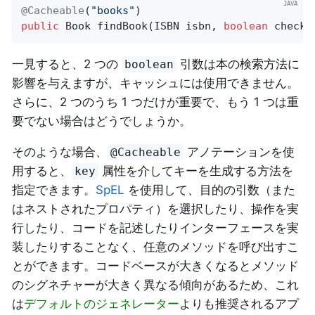
@Cacheable
(
"books"
public
 Book 
findBook
(ISBN isbn, 
boolean
 checkW
一見すると、2 つの
引数は本の検索方法に
boolean
影響を与えますが、キャッシュには使用できません。
さらに、2 つのうち 1 つだけが重要で、もう 1 つは重
要でない場合はどうでしょうか。
そのような場合、
アノテーションを使
@Cacheable
用すると、
属性を介してキーを生成する方法を
key
指定できます。
SpEL
を使用して、目的の引数（また
はネストされたプロパティ）を選択したり、操作を実
行したり、コードを記述したりインターフェースを実
装したりすることなく、任意のメソッドを呼び出すこ
とができます。コードベースが大きくなるとメソッド
のシグネチャーが大きく異なる傾向があるため、これ
は
デフォルトのジェネレーター
よりも推奨されるアプ