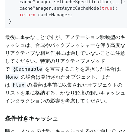
	cacheManager.setCacheSpecification(...);

	cacheManager.setAsyncCacheMode(
true
);

return
 cacheManager;

}
最後に重要なことですが、アノテーション駆動型のキ
ャッシュは、合成やバックプレッシャーを伴う高度な
リアクティブな相互作用には適していないことに注意
してください。特定のリアクティブメソッド
で
を宣言することを選択した場合は、
@Cacheable
の場合は発行されたオブジェクト、また
Mono
は
の場合は事前に収集されたオブジェクトの
Flux
リストを単に格納する、かなり粒度の粗いキャッシュ
インタラクションの影響を考慮してください。
条件付きキャッシュ
時々、メソッドは常にキャッシュするのに適していな