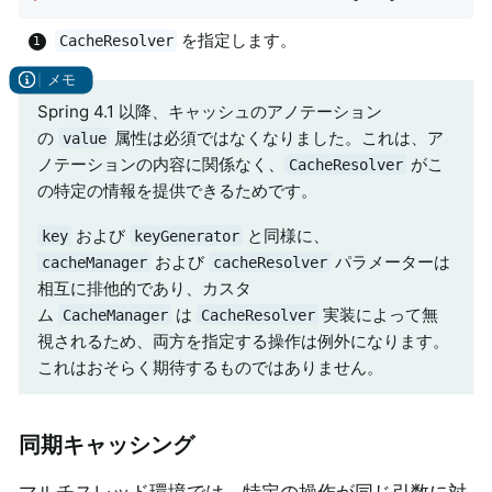
を指定します。
CacheResolver
Spring 4.1 以降、キャッシュのアノテーション
の
属性は必須ではなくなりました。これは、ア
value
ノテーションの内容に関係なく、
がこ
CacheResolver
の特定の情報を提供できるためです。
および
と同様に、
key
keyGenerator
および
パラメーターは
cacheManager
cacheResolver
相互に排他的であり、カスタ
ム
は
実装によって無
CacheManager
CacheResolver
視されるため、両方を指定する操作は例外になります。
これはおそらく期待するものではありません。
同期キャッシング
マルチスレッド環境では、特定の操作が同じ引数に対