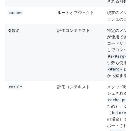
される引数
ルートオブジェクト
現在のメソ
caches
ッシュのコ
引数名
評価コンテキスト
特定のメソ
が使用できな
コードが
-p
しでコンパイ
#a<#arg>
引数も使用
は引
<#arg>
から始まる)
評価コンテキスト
メソッド呼
result
シュされる
cache put
ため）、
ca
（
beforeIn
の場合）で
ポートされ