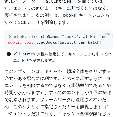
追加パラメーター（
）を備えていま
allEntries
す。エントリの追い出し（キーに基づく）ではなく、
実行されます。次の例では、
キャッシュから
books
すべてのエントリを削除します。
@CacheEvict
(cacheNames=
"books"
, allEntries=
tru
public
void
loadBooks
(InputStream batch)
属性を使用して、キャッシュからすべての
allEntries
エントリを削除します。
このオプションは、キャッシュ領域全体をクリアする
必要がある場合に便利です。前の例に示すように、各
エントリを削除するのではなく（非効率的であるため
時間がかかります）、すべてのエントリが 1 回の操作
で削除されます。フレームワークは適用されないた
め、このシナリオで指定されたキーを無視します（1
つのエントリだけでなく、キャッシュ全体が削除され