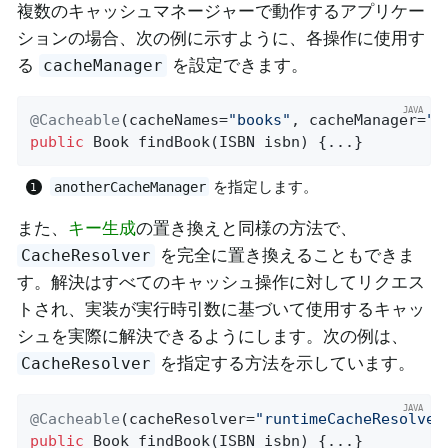
複数のキャッシュマネージャーで動作するアプリケー
ションの場合、次の例に示すように、各操作に使用す
る
を設定できます。
cacheManager
@Cacheable
(cacheNames=
"books"
, cacheManager=
"a
public
 Book 
findBook
(ISBN isbn)
{...}
を指定します。
anotherCacheManager
また、
キー生成
の置き換えと同様の方法で、
を完全に置き換えることもできま
CacheResolver
す。解決はすべてのキャッシュ操作に対してリクエス
トされ、実装が実行時引数に基づいて使用するキャッ
シュを実際に解決できるようにします。次の例は、
を指定する方法を示しています。
CacheResolver
@Cacheable
(cacheResolver=
"runtimeCacheResolver
public
 Book 
findBook
(ISBN isbn)
{...}