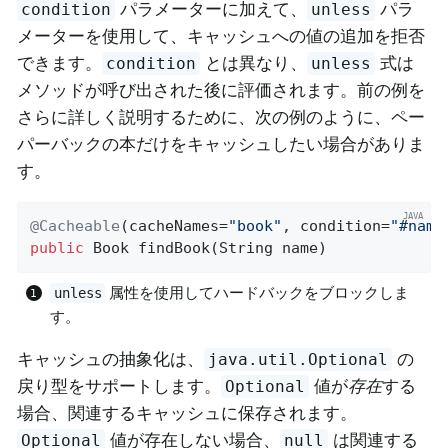
パラメーターに加えて、
パラ
condition
unless
メーターを使用して、キャッシュへの値の追加を拒否
できます。
とは異なり、
式は
condition
unless
メソッドが呼び出された後に評価されます。前の例を
さらに詳しく説明するために、次の例のように、ペー
パーバックの本だけをキャッシュしたい場合がありま
す。
@Cacheable
(cacheNames=
"book"
, condition=
"#name
public
 Book 
findBook
(String name)
属性を使用してハードバックをブロックしま
unless
す。
キャッシュの抽象化は、
の
java.util.Optional
戻り型をサポートします。
値が
存在
する
Optional
場合、関連するキャッシュに保存されます。
値が存在しない場合、
は関連する
Optional
null