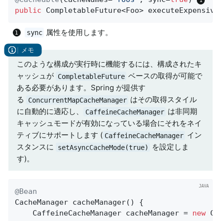
public
 CompletableFuture<Foo> 
executeExpensive
属性を使用します。
sync
このような構成が実行時に機能するには、構成されたキ
ャッシュが
ベースの取得が可能で
CompletableFuture
ある必要があります。Spring が提供す
る
はその取得スタイル
ConcurrentMapCacheManager
に自動的に適応し、
は非同期
CaffeineCacheManager
キャッシュモードが有効になっている場合にそれをネイ
ティブにサポートします (
イン
CaffeineCacheManager
スタンスに
を設定しま
setAsyncCacheMode(true)
す)。
@Bean
CacheManager 
cacheManager
()
{

	CaffeineCacheManager cacheManager = 
new
 Ca