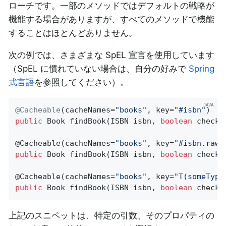
ローチです。一部のメソッドではデフォルトの戦略が
機能する場合がありますが、すべてのメソッドで機能
することはほとんどありません。
次の例では、さまざまな SpEL 宣言を使用しています
（SpEL に慣れていない場合は、自分の好みで
Spring
式言語
を参照してください）。
@Cacheable
(cacheNames=
"books"
, key=
"#isbn"
public
 Book 
findBook
(ISBN isbn, 
boolean
 checkW
@
Cacheable
(cacheNames=
"books"
, key=
"#isbn.rawN
public
 Book 
findBook
(ISBN isbn, 
boolean
 checkW
@
Cacheable
(cacheNames=
"books"
, key=
"T(someType
public
 Book 
findBook
(ISBN isbn, 
boolean
 checkW
上記のスニペットは、特定の引数、そのプロパティの