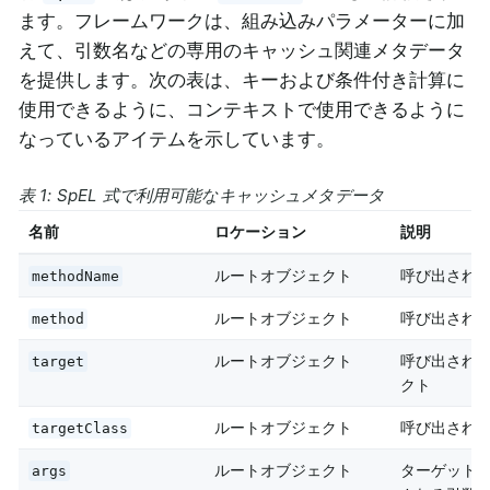
ます。フレームワークは、組み込みパラメーターに加
えて、引数名などの専用のキャッシュ関連メタデータ
を提供します。次の表は、キーおよび条件付き計算に
使用できるように、コンテキストで使用できるように
なっているアイテムを示しています。
表 1: SpEL 式で利用可能なキャッシュメタデータ
名前
ロケーション
説明
ルートオブジェクト
呼び出され
methodName
ルートオブジェクト
呼び出され
method
ルートオブジェクト
呼び出され
target
クト
ルートオブジェクト
呼び出され
targetClass
ルートオブジェクト
ターゲット
args