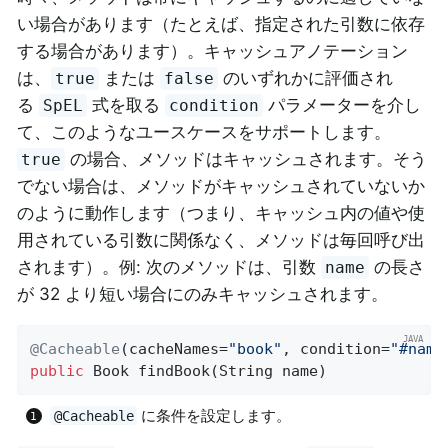
い場合があります（たとえば、指定された引数に依存
する場合があります）。キャッシュアノテーション
は、
または
のいずれかに評価され
true
false
る
式を取る
パラメーターを介し
SpEL
condition
て、このようなユースケースをサポートします。
の場合、メソッドはキャッシュされます。そう
true
でない場合は、メソッドがキャッシュされていないか
のように動作します（つまり、キャッシュ内の値や使
用されている引数に関係なく、メソッドは毎回呼び出
されます）。例: 次のメソッドは、引数
の長さ
name
が 32 より短い場合にのみキャッシュされます。
@Cacheable
(cacheNames=
"book"
, condition=
"#name
public
 Book 
findBook
(String name)
に条件を設定します。
@Cacheable