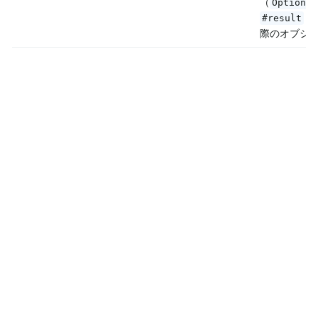
（
Optional
は
#result
際のオブジ