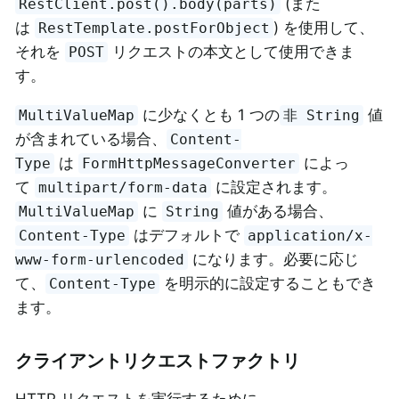
(また
RestClient.post().body(parts)
は
) を使用して、
RestTemplate.postForObject
それを
リクエストの本文として使用できま
POST
す。
に少なくとも 1 つの
値
MultiValueMap
非 String
が含まれている場合、
Content-
は
によっ
Type
FormHttpMessageConverter
て
に設定されます。
multipart/form-data
に
値がある場合、
MultiValueMap
String
はデフォルトで
Content-Type
application/x-
になります。必要に応じ
www-form-urlencoded
て、
を明示的に設定することもでき
Content-Type
ます。
クライアントリクエストファクトリ
HTTP リクエストを実行するために、