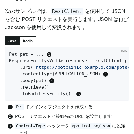
次のサンプルでは、
を使用して JSON
RestClient
を含む POST リクエストを実行します。JSON は再び
Jackson を使用して変換されます。
Java
Kotlin
Pet pet = ... 
ResponseEntity<Void> response = restClient.pos
	.uri(
"https://petclinic.example.com/pets/n
	.contentType(APPLICATION_JSON) 
	.body(pet) 
	.retrieve()

	.toBodilessEntity(); 
ドメインオブジェクトを作成する
Pet
POST リクエストと接続先の URL を設定します
ヘッダーを
に設定
Content-Type
application/json
します