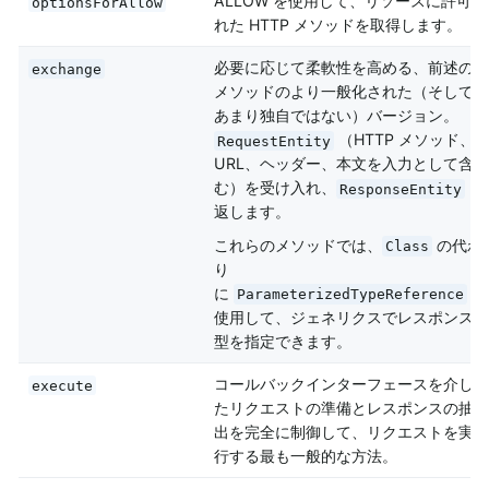
ALLOW を使用して、リソースに許可さ
optionsForAllow
れた HTTP メソッドを取得します。
必要に応じて柔軟性を高める、前述の
exchange
メソッドのより一般化された（そして
あまり独自ではない）バージョン。
（HTTP メソッド、
RequestEntity
URL、ヘッダー、本文を入力として含
む）を受け入れ、
を
ResponseEntity
返します。
これらのメソッドでは、
の代わ
Class
り
に
を
ParameterizedTypeReference
使用して、ジェネリクスでレスポンス
型を指定できます。
コールバックインターフェースを介し
execute
たリクエストの準備とレスポンスの抽
出を完全に制御して、リクエストを実
行する最も一般的な方法。