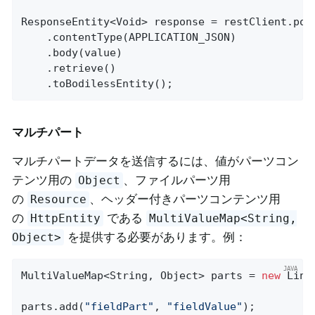
ResponseEntity<Void> response = restClient.pos
	.contentType(APPLICATION_JSON)

	.body(value)

	.retrieve()

	.toBodilessEntity();
マルチパート
マルチパートデータを送信するには、値がパーツコン
テンツ用の
、ファイルパーツ用
Object
の
、ヘッダー付きパーツコンテンツ用
Resource
の
である
HttpEntity
MultiValueMap<String,
を提供する必要があります。例：
Object>
MultiValueMap<String, Object> parts = 
new
 Link
parts.add(
"fieldPart"
, 
"fieldValue"
);
