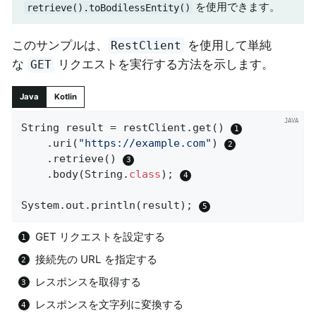
を使用できます。
retrieve().toBodilessEntity()
このサンプルは、
を使用して単純
RestClient
な
リクエストを実行する方法を示します。
GET
Java
Kotlin
String result = restClient.get() 
	.uri(
"https://example.com"
) 
	.retrieve() 
	.body(String
.
class
)
; 
System.out.println(result); 
GET リクエストを設定する
接続先の URL を指定する
レスポンスを取得する
レスポンスを文字列に変換する