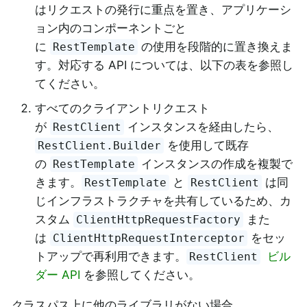
はリクエストの発行に重点を置き、アプリケーシ
ョン内のコンポーネントごと
に
の使用を段階的に置き換えま
RestTemplate
す。対応する API については、以下の表を参照し
てください。
すべてのクライアントリクエスト
が
インスタンスを経由したら、
RestClient
を使用して既存
RestClient.Builder
の
インスタンスの作成を複製で
RestTemplate
きます。
と
は同
RestTemplate
RestClient
じインフラストラクチャを共有しているため、カ
スタム
また
ClientHttpRequestFactory
は
をセッ
ClientHttpRequestInterceptor
トアップで再利用できます。
ビル
RestClient
ダー API
を参照してください。
クラスパス上に他のライブラリがない場合、