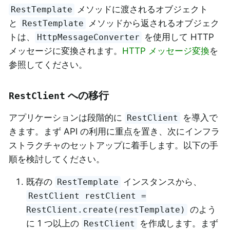
メソッドに渡されるオブジェクト
RestTemplate
と
メソッドから返されるオブジェク
RestTemplate
トは、
を使用して HTTP
HttpMessageConverter
メッセージに変換されます。
HTTP メッセージ変換
を
参照してください。
への移行
RestClient
アプリケーションは段階的に
を導入で
RestClient
きます。まず API の利用に重点を置き、次にインフラ
ストラクチャのセットアップに着手します。以下の手
順を検討してください。
既存の
インスタンスから、
RestTemplate
RestClient restClient =
のよう
RestClient.create(restTemplate)
に 1 つ以上の
を作成します。まず
RestClient