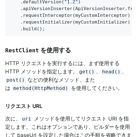
	.defaultVersion(
"1.2"
)

	.apiVersionInserter(ApiVersionInserter.fro
	.requestInterceptor(myCustomInterceptor)

	.requestInitializer(myCustomInitializer)

	.build();
を使用する
RestClient
HTTP リクエストを実行するには、まず使用する
HTTP メソッドを指定します。
、
、
get()
head()
などの便利なメソッド、また
post()
は
を使用してください。
method(HttpMethod)
リクエスト URL
次に、
メソッドを使用してリクエスト URI を指
uri
定します。これはオプションであり、ビルダーを使用
して baseUrl を設定した場合はこの手順を省略できま