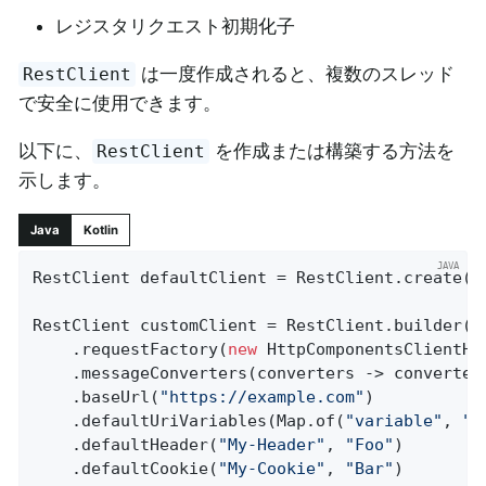
レジスタリクエスト初期化子
は一度作成されると、複数のスレッド
RestClient
で安全に使用できます。
以下に、
を作成または構築する方法を
RestClient
示します。
Java
Kotlin
RestClient defaultClient = RestClient.create();
RestClient customClient = RestClient.builder()

	.requestFactory(
new
 HttpComponentsClientHt
	.messageConverters(converters -> converter
	.baseUrl(
"https://example.com"
)

	.defaultUriVariables(Map.of(
"variable"
, 
"f
	.defaultHeader(
"My-Header"
, 
"Foo"
)

	.defaultCookie(
"My-Cookie"
, 
"Bar"
)
