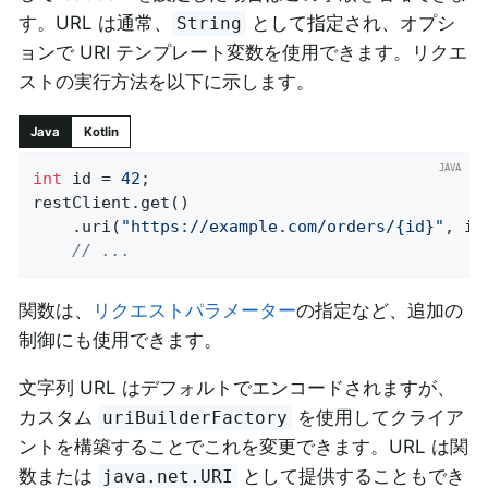
す。URL は通常、
として指定され、オプシ
String
ョンで URI テンプレート変数を使用できます。リクエ
ストの実行方法を以下に示します。
Java
Kotlin
int
 id = 
42
;

restClient.get()

	.uri(
"https://example.com/orders/{id}"
, id)
// ...
関数は、
リクエストパラメーター
の指定など、追加の
制御にも使用できます。
文字列 URL はデフォルトでエンコードされますが、
カスタム
を使用してクライア
uriBuilderFactory
ントを構築することでこれを変更できます。URL は関
数または
として提供することもでき
java.net.URI