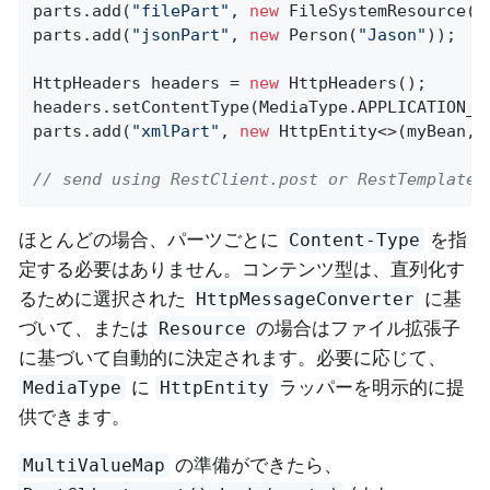
parts.add(
"filePart"
, 
new
 FileSystemResource(
"
parts.add(
"jsonPart"
, 
new
 Person(
"Jason"
));

HttpHeaders headers = 
new
 HttpHeaders();

headers.setContentType(MediaType.APPLICATION_XM
parts.add(
"xmlPart"
, 
new
 HttpEntity<>(myBean, h
// send using RestClient.post or RestTemplate.
ほとんどの場合、パーツごとに
を指
Content-Type
定する必要はありません。コンテンツ型は、直列化す
るために選択された
に基
HttpMessageConverter
づいて、または
の場合はファイル拡張子
Resource
に基づいて自動的に決定されます。必要に応じて、
に
ラッパーを明示的に提
MediaType
HttpEntity
供できます。
の準備ができたら、
MultiValueMap