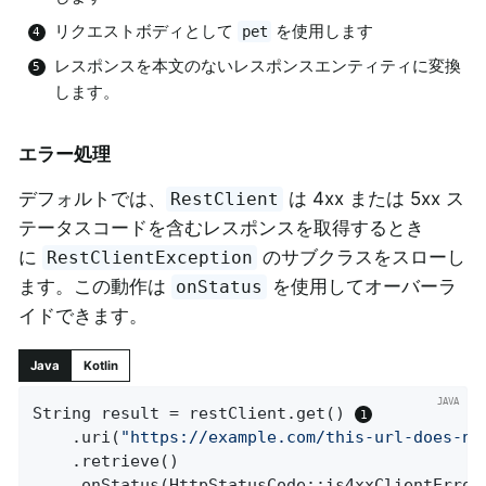
リクエストボディとして
を使用します
pet
レスポンスを本文のないレスポンスエンティティに変換
します。
エラー処理
デフォルトでは、
は 4xx または 5xx ス
RestClient
テータスコードを含むレスポンスを取得するとき
に
のサブクラスをスローし
RestClientException
ます。この動作は
を使用してオーバーラ
onStatus
イドできます。
Java
Kotlin
String result = restClient.get() 
	.uri(
"https://example.com/this-url-does-no
	.retrieve()

	.onStatus(HttpStatusCode::is4xxClientError