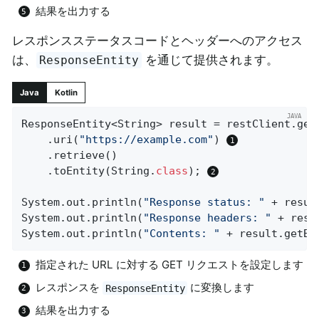
結果を出力する
レスポンスステータスコードとヘッダーへのアクセス
は、
を通じて提供されます。
ResponseEntity
Java
Kotlin
ResponseEntity<String> result = restClient.get
	.uri(
"https://example.com"
) 
	.retrieve()

	.toEntity(String
.
class
)
; 
System.out.println(
"Response status: "
 + resul
System.out.println(
"Response headers: "
 + resu
System.out.println(
"Contents: "
 + result.getBo
指定された URL に対する GET リクエストを設定します
レスポンスを
に変換します
ResponseEntity
結果を出力する