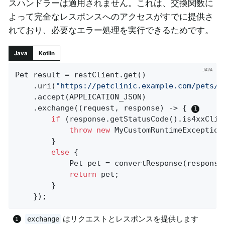
スハンドラーは適用されません。これは、交換関数に
よって完全なレスポンスへのアクセスがすでに提供さ
れており、必要なエラー処理を実行できるためです。
Java
Kotlin
Pet result = restClient.get()

	.uri(
"https://petclinic.example.com/pets/{
	.accept(APPLICATION_JSON)

	.exchange((request, response) -> { 
if
 (response.getStatusCode().is4xxClie
throw
new
 MyCustomRuntimeException
		}

else
 {

			Pet pet = convertResponse(response
return
 pet;

		}

	});
はリクエストとレスポンスを提供します
exchange