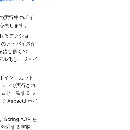
ムの実行中のポイ
行を表します。
されるアクショ
」のアドバイスが
 を含む多くの
デル化し、ジョイ
はポイントカット
イントで実行され
ト式と一致するジ
AspectJ ポイ
ing AOP を
び対応する実装）