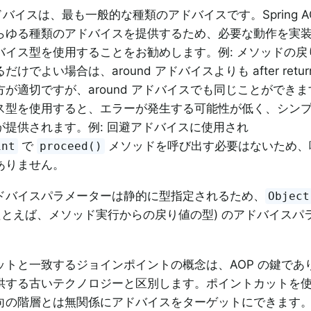
アドバイスは、最も一般的な種類のアドバイスです。Spring AOP
らゆる種類のアドバイスを提供するため、必要な動作を実
バイス型を使用することをお勧めします。例: メソッドの戻
けでよい場合は、around アドバイスよりも after retur
が適切ですが、around アドバイスでも同じことができ
ス型を使用すると、エラーが発生する可能性が低く、シン
が提供されます。例: 回避アドバイスに使用され
で
メソッドを呼び出す必要はないため、
int
proceed()
ありません。
ドバイスパラメーターは静的に型指定されるため、
Object
(たとえば、メソッド実行からの戻り値の型) のアドバイスパ
ットと一致するジョインポイントの概念は、AOP の鍵であ
供する古いテクノロジーと区別します。ポイントカットを
向の階層とは無関係にアドバイスをターゲットにできます。例