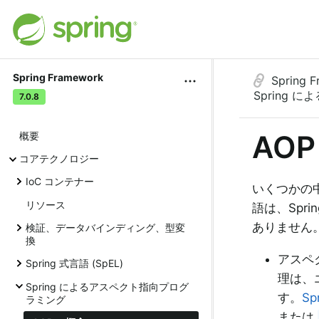
Spring Framework
Spring 
Spring
7.0.8
AO
概要
コアテクノロジー
IoC コンテナー
いくつかの
リソース
語は、Spr
ありません。
検証、データバインディング、型変
換
アスペ
Spring 式言語 (SpEL)
理は、
Spring によるアスペクト指向プログ
す。
Sp
ラミング
または