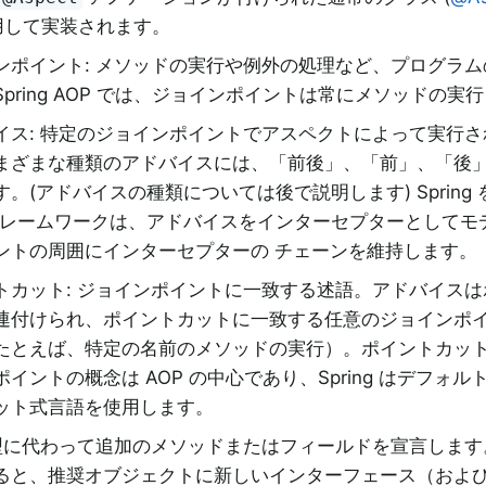
使用して実装されます。
ンポイント: メソッドの実行や例外の処理など、プログラ
Spring AOP では、ジョインポイントは常にメソッドの実
イス: 特定のジョインポイントでアスペクトによって実行
まざまな種類のアドバイスには、「前後」、「前」、「後
す。(アドバイスの種類については後で説明します) Spring
 フレームワークは、アドバイスをインターセプターとしてモ
ントの周囲にインターセプターの チェーンを維持します。
トカット: ジョインポイントに一致する述語。アドバイス
連付けられ、ポイントカットに一致する任意のジョインポ
たとえば、特定の名前のメソッドの実行）。ポイントカッ
イントの概念は AOP の中心であり、Spring はデフォルトで 
ット式言語を使用します。
型に代わって追加のメソッドまたはフィールドを宣言します。Spr
ると、推奨オブジェクトに新しいインターフェース（およ