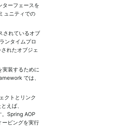
ンターフェースを
コミュニティでの
イスされているオブ
はランタイムプロ
シされたオブジェ
 を実装するために
mework では、
ジェクトとリンク
たとえば、
pring AOP
ウィービングを実行