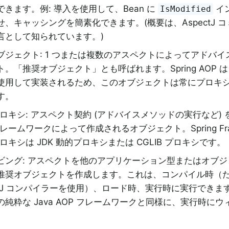
できます。例: 導入を使用して、Bean に
イ
IsModified
せ、キャッシングを簡素化できます。(概要は、AspectJ 
言として知られています。)
ブジェクト: 1 つまたは複数のアスペクトによってアドバ
ト。「推奨オブジェクト」とも呼ばれます。Spring AOP 
使用して実装されるため、このオブジェクトは常にプロキ
す。
 プロキシ: アスペクト契約 (アドバイスメソッドの実行など)
フレームワークによって作成されるオブジェクト。Spring Fra
プロキシは JDK 動的プロキシまたは CGLIB プロキシです。
ビング: アスペクトを他のアプリケーション型またはオブ
推奨オブジェクトを作成します。これは、コンパイル時（
ctJ コンパイラーを使用）、ロード時、実行時に実行できます。S
の純粋な Java AOP フレームワークと同様に、実行時に
。