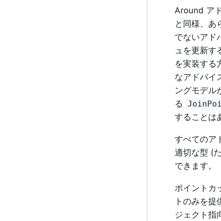
Around 
と同様、あ
でないアド
ュを更新するだ
を実装する方
なアドバイ
ングモデル
る
JoinPo
することは
すべてのア
適切な型 
できます。
ポイントカ
トのみを提
ジェクト指