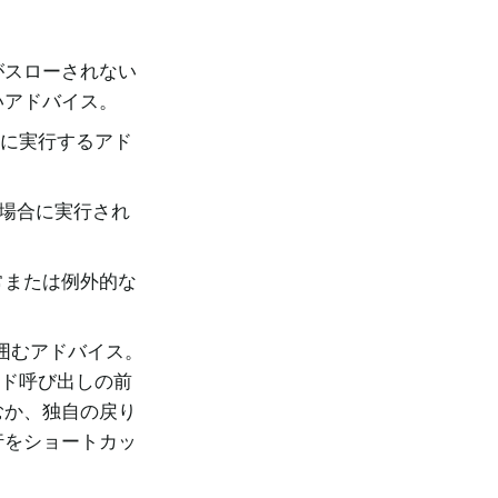
外がスローされない
いアドバイス。
た後に実行するアド
した場合に実行され
（通常または例外的な
を囲むアドバイス。
ッド呼び出しの前
むか、独自の戻り
行をショートカッ