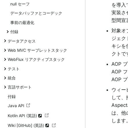
null セーフ
を導入
実装さ
データバッファとコーデック
型間宣
事前の最適化
対象オ
付録
ジェク
データアクセス
キシを
Web MVC サーブレットスタック
クトで
WebFlux リアクティブスタック
AOP
テスト
AOP 
統合
AOP 
言語サポート
ウィー
付録
して、
Aspe
Java API
は、他
Kotlin API (英語)
します
Wiki [GitHub] (英語)