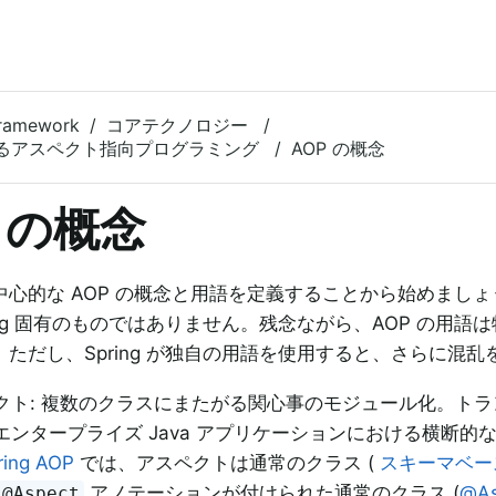
Framework
コアテクノロジー
 によるアスペクト指向プログラミング
AOP の概念
P の概念
中心的な AOP の概念と用語を定義することから始めまし
ing 固有のものではありません。残念ながら、AOP の用語
ただし、Spring が独自の用語を使用すると、さらに混乱
クト: 複数のクラスにまたがる関心事のモジュール化。ト
エンタープライズ Java アプリケーションにおける横断的
ring AOP
では、アスペクトは通常のクラス (
スキーマベー
アノテーションが付けられた通常のクラス (
@A
@Aspect