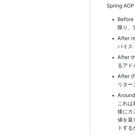
Spring
Bef
限り、
Afte
バイス
Afte
るアド
Afte
リター
Aro
これは
後にカ
値を返
トする