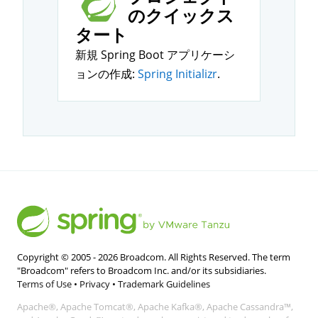
のクイックス
タート
新規 Spring Boot アプリケーシ
ョンの作成:
Spring Initializr
.
Copyright © 2005 -
2026
Broadcom. All Rights Reserved. The term
"Broadcom" refers to Broadcom Inc. and/or its subsidiaries.
Terms of Use
•
Privacy
•
Trademark Guidelines
Apache®, Apache Tomcat®, Apache Kafka®, Apache Cassandra™,