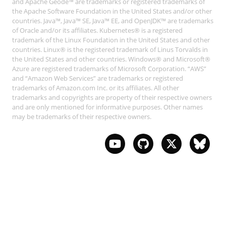
and Apache Geode™ are trademarks or registered trademarks of
the Apache Software Foundation in the United States and/or other
countries. Java™, Java™ SE, Java™ EE, and OpenJDK™ are trademarks
of Oracle and/or its affiliates. Kubernetes® is a registered
trademark of the Linux Foundation in the United States and other
countries. Linux® is the registered trademark of Linus Torvalds in
the United States and other countries. Windows® and Microsoft®
Azure are registered trademarks of Microsoft Corporation. “AWS”
and “Amazon Web Services” are trademarks or registered
trademarks of Amazon.com Inc. or its affiliates. All other
trademarks and copyrights are property of their respective owners
and are only mentioned for informative purposes. Other names
may be trademarks of their respective owners.