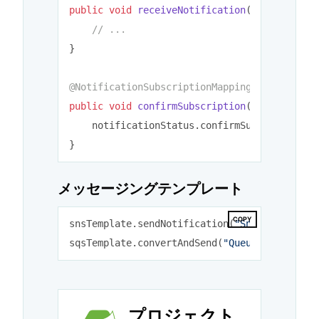
public
void
receiveNotification
(@Notificati
// ...
}

@NotificationSubscriptionMapping
public
void
confirmSubscription
(Notificatio
    notificationStatus.confirmSubscription()
メッセージングテンプレート
COPY
snsTemplate.sendNotification(
"SnsTopic"
, 
"m
sqsTemplate.convertAndSend(
"Queue"
, 
new
 Per
プロジェクト