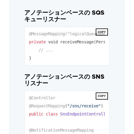
アノテーションベースの SQS
キューリスナー
COPY
@MessageMapping(
"logicalQueueName"
)
private
 void receiveMessage(Person person, 
// ...
アノテーションベースの SNS
リスナー
COPY
@Controller
@RequestMapping
(
"/sns/receive"
public
class
SnsEndpointController
{

@NotificationMessageMapping