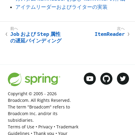
アイテムリーダーおよびライターの実装
Job
および
Step
属性
ItemReader
の遅延バインディング
Copyright © 2005 -
2026
Broadcom. All Rights Reserved.
The term "Broadcom" refers to
Broadcom Inc. and/or its
subsidiaries.
Terms of Use
•
Privacy
•
Trademark
Guidelines
•
Thank you
•
Your