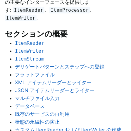
の主要なインターフェースを提供しま
す:
、
、
ItemReader
ItemProcessor
。
ItemWriter
セクションの概要
ItemReader
ItemWriter
ItemStream
デリゲートパターンとステップへの登録
フラットファイル
XML アイテムリーダーとライター
JSON アイテムリーダーとライター
マルチファイル入力
データベース
既存のサービスの再利用
状態の永続性の防止
カスタム ItemReader および ItemWriter の作成