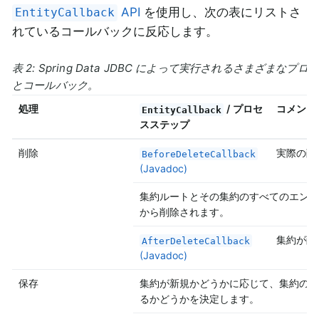
API
を使用し、次の表にリストさ
EntityCallback
れているコールバックに反応します。
表 2: Spring Data JDBC によって実行されるさまざまな
とコールバック。
処理
/ プロセ
コメント
EntityCallback
スステップ
削除
実際の削
BeforeDeleteCallback
(Javadoc)
集約ルートとその集約のすべてのエンテ
から削除されます。
集約が削
AfterDeleteCallback
(Javadoc)
保存
集約が新規かどうかに応じて、集約の挿
るかどうかを決定します。