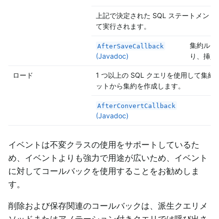
上記で決定された SQL ステートメン
て実行されます。
集約ルー
AfterSaveCallback
(Javadoc)
り、挿入
ロード
1 つ以上の SQL クエリを使用して集
ットから集約を作成します。
AfterConvertCallback
(Javadoc)
イベントは不変クラスの使用をサポートしているた
め、イベントよりも強力で用途が広いため、イベント
に対してコールバックを使用することをお勧めしま
す。
削除および保存関連のコールバックは、派生クエリメ
ソッドまたはアノテーション付きクエリでは呼び出さ