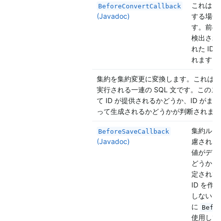
これは、プ
BeforeConvertCallback
(Javadoc)
する場合
す。前の
検出され
れた ID
れます。
集約を集約変更に変換します。これは、
実行される一連の SQL 文です。この
て ID が提供されるかどうか、ID が
って生成されるかどうかが判断されます
集約ルー
BeforeSaveCallback
(Javadoc)
慮される
値がデー
どうかは
定されて
ID を
しないで
に
Befo
使用して