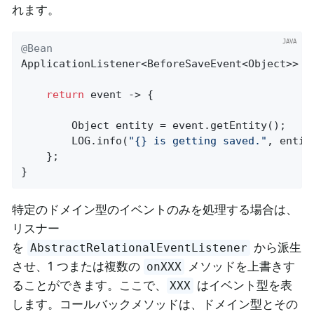
れます。
@Bean
ApplicationListener<BeforeSaveEvent<Object>> lo
return
 event -> {

        Object entity = event.getEntity();

        LOG.info(
"{} is getting saved."
, entity
    };

}
特定のドメイン型のイベントのみを処理する場合は、
リスナー
を
から派生
AbstractRelationalEventListener
させ、1 つまたは複数の
メソッドを上書きす
onXXX
ることができます。ここで、
はイベント型を表
XXX
します。コールバックメソッドは、ドメイン型とその