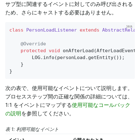
サブ型に関連するイベントに対してのみ呼び出される
ため、さらにキャストする必要はありません。
class
PersonLoadListener
extends
AbstractRelat
@Override
protected
void
onAfterLoad
(AfterLoadEvent<
		LOG.info(personLoad.getEntity());

    }

}
次の表で、使用可能なイベントについて説明します。
プロセスステップ間の正確な関係の詳細については、
1:1 をイベントにマップする
使用可能なコールバック
の説明
を参照してください。
表 1: 利用可能なイベント
イベント
公開されたとき