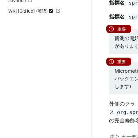
Javadoc
指標名
sp
Wiki [GitHub] (英語)
指標名
sp
観測の開始後
がありま
Microm
バックエン
します)
外側のクラ
ス
org.sp
の完全修飾
表 1: カ