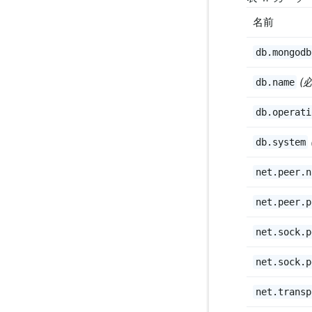
名前
db.mongodb
(
db.name
db.operati
db.system
net.peer.n
net.peer.p
net.sock.p
net.sock.p
net.transp