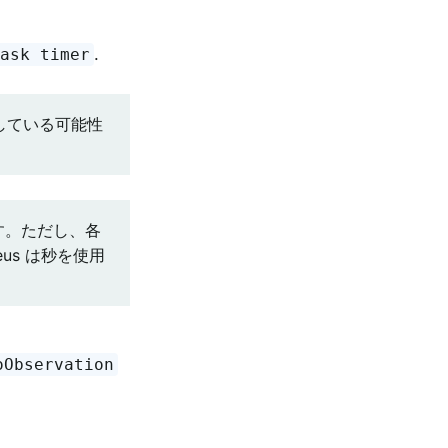
.
task timer
欠落している可能性
す。ただし、各
us は秒を使用
oObservation