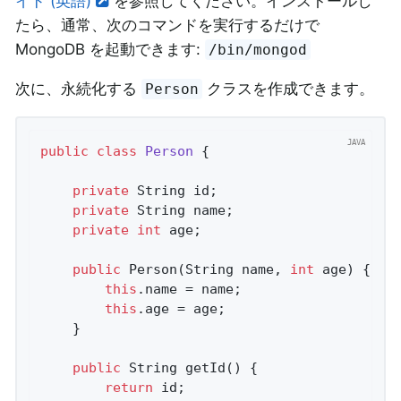
イド (英語)
を参照してください。インストールし
たら、通常、次のコマンドを実行するだけで
MongoDB を起動できます:
/bin/mongod
次に、永続化する
クラスを作成できます。
Person
public
class
Person
{

private
 String id;

private
 String name;

private
int
 age;

public
Person
(String name, 
int
 age)
{

this
.name = name;

this
.age = age;

	}

public
 String 
getId
()
{

return
 id;
