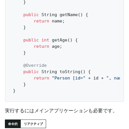
	}

public
 String 
getName
()
{

return
 name;

	}

public
int
getAge
()
{

return
 age;

	}

@Override
public
 String 
toString
()
{

return
"Person [id="
 + id + 
", name=
	}

}
実行するにはメインアプリケーションも必要です。
命令的
リアクティブ