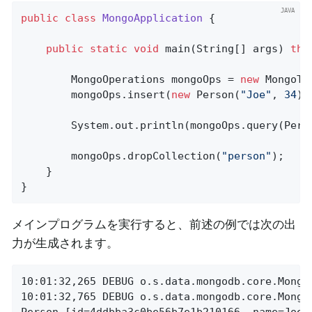
public
class
MongoApplication
{

public
static
void
main
(String[] args)
thr
		MongoOperations mongoOps = 
new
 MongoTe
		mongoOps.insert(
new
 Person(
"Joe"
, 
34
));
		System.out.println(mongoOps.query(Pers
		mongoOps.dropCollection(
"person"
);

	}

}
メインプログラムを実行すると、前述の例では次の出
力が生成されます。
10:01:32,265 DEBUG o.s.data.mongodb.core.Mongo
10:01:32,765 DEBUG o.s.data.mongodb.core.Mongo