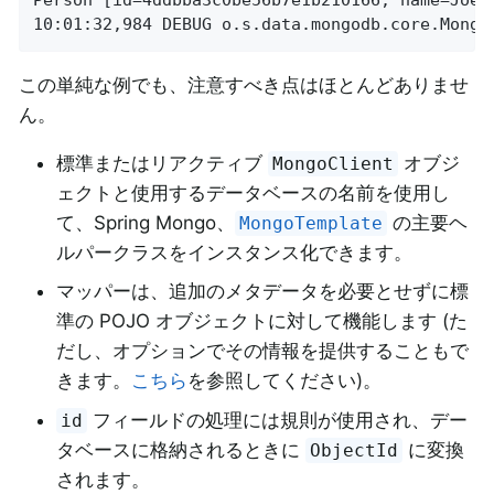
Person [id=4ddbba3c0be56b7e1b210166, name=Joe, 
10:01:32,984 DEBUG o.s.data.mongodb.core.Mongo
この単純な例でも、注意すべき点はほとんどありませ
ん。
標準またはリアクティブ
オブジ
MongoClient
ェクトと使用するデータベースの名前を使用し
て、Spring Mongo、
の主要ヘ
MongoTemplate
ルパークラスをインスタンス化できます。
マッパーは、追加のメタデータを必要とせずに標
準の POJO オブジェクトに対して機能します (た
だし、オプションでその情報を提供することもで
きます。
こちら
を参照してください)。
フィールドの処理には規則が使用され、デー
id
タベースに格納されるときに
に変換
ObjectId
されます。