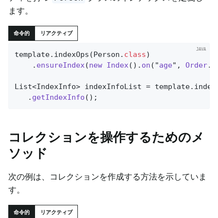
ます。
命令的
リアクティブ
template.indexOps(Person
.
class
)

    .
ensureIndex
(
new
Index
().
on
("
age
", 
Order
.
D
List<IndexInfo> indexInfoList = template.index
   .
getIndexInfo
()
;
コレクションを操作するためのメ
ソッド
次の例は、コレクションを作成する方法を示していま
す。
命令的
リアクティブ