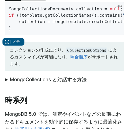
MongoCollection<Document> collection = 
null
if
 (!template.getCollectionNames().contains(
"M
    collection = mongoTemplate.createCollectio
}
コレクションの作成により、
によ
CollectionOptions
るカスタマイズが可能になり、
照合順序
がサポートされ
ます。
MongoCollections と対話する方法
時系列
MongoDB 5.0 では、測定やイベントなどの長期にわ
たるドキュメントを効率的に保存するように最適化さ