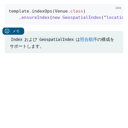
template.indexOps(Venue
.
class
)

    .
ensureIndex
(
new
GeospatialIndex
("
location
および
は
照合順序
の構成を
Index
GeospatialIndex
サポートします。