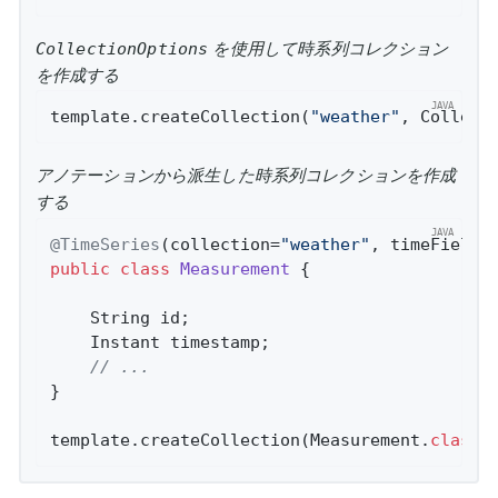
を使用して時系列コレクション
CollectionOptions
を作成する
template.createCollection(
"weather"
, Collect
アノテーションから派生した時系列コレクションを作成
する
@TimeSeries
(collection=
"weather"
, timeField 
public
class
Measurement
{

    String id;

    Instant timestamp;

// ...
}

template.createCollection(Measurement
.
class
)