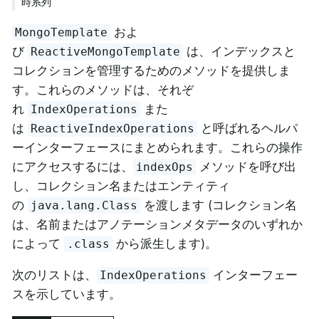
時系列
およ
MongoTemplate
び
は、インデックスと
ReactiveMongoTemplate
コレクションを管理するためのメソッドを提供しま
す。これらのメソッドは、それぞ
れ
また
IndexOperations
は
と呼ばれるヘルパ
ReactiveIndexOperations
ーインターフェースにまとめられます。これらの操作
にアクセスするには、
メソッドを呼び出
indexOps
し、コレクション名またはエンティティ
の
を渡します (コレクション名
java.lang.Class
は、名前またはアノテーションメタデータのいずれか
によって
から派生します)。
.class
次のリストは、
インターフェー
IndexOperations
スを示しています。