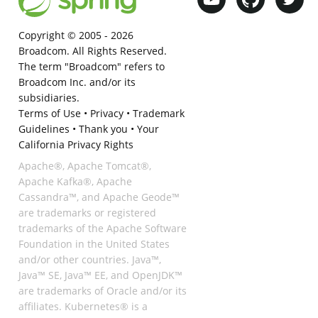
Copyright © 2005 -
2026
Broadcom. All Rights Reserved.
The term "Broadcom" refers to
Broadcom Inc. and/or its
subsidiaries.
Terms of Use
•
Privacy
•
Trademark
Guidelines
•
Thank you
•
Your
California Privacy Rights
Apache®, Apache Tomcat®,
Apache Kafka®, Apache
Cassandra™, and Apache Geode™
are trademarks or registered
trademarks of the Apache Software
Foundation in the United States
and/or other countries. Java™,
Java™ SE, Java™ EE, and OpenJDK™
are trademarks of Oracle and/or its
affiliates. Kubernetes® is a