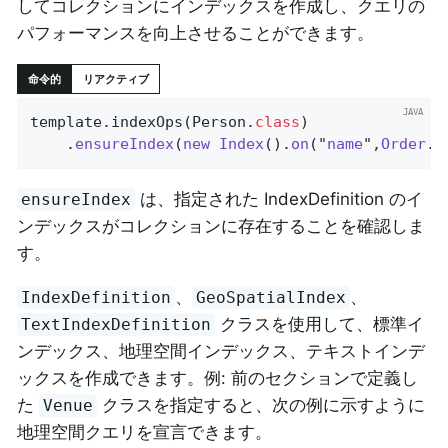
してコレクションにインデックスを作成し、クエリの
パフォーマンスを向上させることができます。
命令的
リアクティブ
template.indexOps(Person
.
class
)

    .
ensureIndex
(
new
Index
().
on
("
name
",
Order
.
A
は、指定された IndexDefinition のイ
ensureIndex
ンデックスがコレクションに存在することを確認しま
す。
、
、
IndexDefinition
GeoSpatialIndex
クラスを使用して、標準イ
TextIndexDefinition
ンデックス、地理空間インデックス、テキストインデ
ックスを作成できます。例: 前のセクションで定義し
た
クラスを指定すると、次の例に示すように
Venue
地理空間クエリを宣言できます。