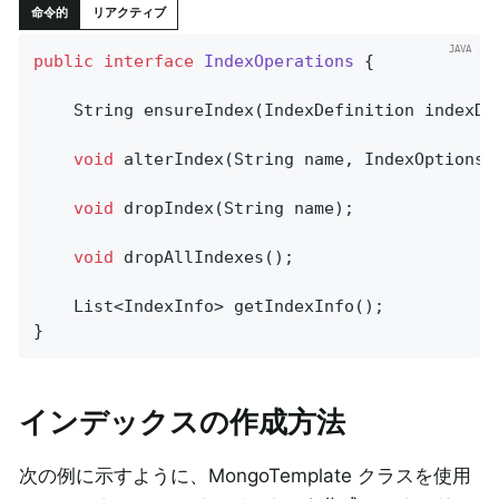
命令的
リアクティブ
public
interface
IndexOperations
{

String 
ensureIndex
(IndexDefinition indexDe
void
alterIndex
(String name, IndexOptions 
void
dropIndex
(String name)
;

void
dropAllIndexes
()
;

List<IndexInfo> 
getIndexInfo
()
;

}
インデックスの作成方法
次の例に示すように、MongoTemplate クラスを使用