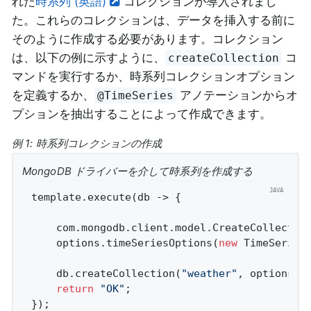
れた
時系列 (英語)
コレクションが導入されまし
た。これらのコレクションは、データを挿入する前に
そのように作成する必要があります。コレクション
は、以下の例に示すように、
コ
createCollection
マンドを実行するか、時系列コレクションオプション
を定義するか、
アノテーションからオ
@TimeSeries
プションを抽出することによって作成できます。
例 1: 時系列コレクションの作成
MongoDB ドライバーを介して時系列を作成する
template.execute(db -> {

    com.mongodb.client.model.CreateCollectio
    options.timeSeriesOptions(
new
 TimeSeries
    db.createCollection(
"weather"
, options);

return
"OK"
;

});