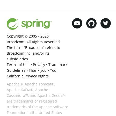
Copyright © 2005 -
2026
Broadcom. All Rights Reserved.
The term "Broadcom" refers to
Broadcom Inc. and/or its
subsidiaries.
Terms of Use
•
Privacy
•
Trademark
Guidelines
•
Thank you
•
Your
California Privacy Rights
Apache®, Apache Tomcat®,
Apache Kafka®, Apache
Cassandra™, and Apache Geode™
are trademarks or registered
trademarks of the Apache Software
Foundation in the United States