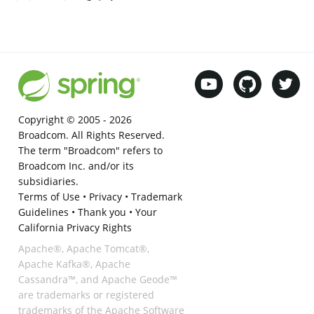
Copyright © 2005 -
2026
Broadcom. All Rights Reserved.
The term "Broadcom" refers to
Broadcom Inc. and/or its
subsidiaries.
Terms of Use
•
Privacy
•
Trademark
Guidelines
•
Thank you
•
Your
California Privacy Rights
Apache®, Apache Tomcat®,
Apache Kafka®, Apache
Cassandra™, and Apache Geode™
are trademarks or registered
trademarks of the Apache Software