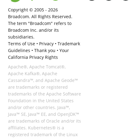
Copyright © 2005 -
2026
Broadcom. All Rights Reserved.
The term "Broadcom" refers to
Broadcom Inc. and/or its
subsidiaries.
Terms of Use
•
Privacy
•
Trademark
Guidelines
•
Thank you
•
Your
California Privacy Rights
Apache®, Apache Tomcat®,
Apache Kafka®, Apache
Cassandra™, and Apache Geode™
are trademarks or registered
trademarks of the Apache Software
Foundation in the United States
and/or other countries. Java™,
Java™ SE, Java™ EE, and OpenJDK™
are trademarks of Oracle and/or its
affiliates. Kubernetes® is a
registered trademark of the Linux