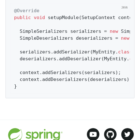
@Override
public
void
setupModule
(SetupContext context
  SimpleSerializers serializers = 
new
 SimpleS
  SimpleDeserializers deserializers = 
new
 Si
  serializers.addSerializer(MyEntity
.
class
, 
  deserializers.addDeserializer(MyEntity
.
cla
  context.addSerializers(serializers);

  context.addDeserializers(deserializers);

}