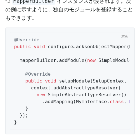
つ
インスタンスが渡されます。次
MapperBuilder
の例に示すように、独自のモジュールを登録すること
もできます。
@Override
public
void
configureJacksonObjectMapper
(Map
  mapperBuilder.addModule(
new
 SimpleModule(
"
@Override
public
void
setupModule
(SetupContext con
      context.addAbstractTypeResolver(

new
 SimpleAbstractTypeResolver()

          .addMapping(MyInterface
.
class
, 
MyI
    }

  });

}