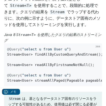
て
を使用することで、段階的に処理で
Stream<T>
きます。クエリの結果を
でラップする代わ
Stream
りに、次の例に示すように、データストア固有のメソ
ッドを使用してストリーミングを実行します。
Java 8
を使用したクエリの結果のストリーミン
Stream<T>
グ
@Query
(
"select u from User u"
Stream<User> 
findAllByCustomQueryAndStream
()
;

Stream<User> 
readAllByFirstnameNotNull
()
;

@Query
(
"select u from User u"
Stream<User> 
streamAllPaged
(Pageable pageable)
は、基となるデータストア固有のリソースをラ
Stream
ップする可能性があるため、使用後は必ず閉じる必要が