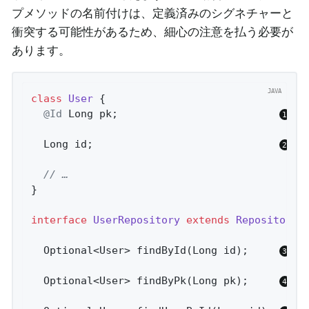
プメソッドの名前付けは、定義済みのシグネチャーと
衝突する可能性があるため、細心の注意を払う必要が
あります。
class
User
{

@Id
 Long pk;                          
  Long id;                              
// …
}

interface
UserRepository
extends
Repository
<
Optional<User> 
findById
(Long id)
;     
Optional<User> 
findByPk
(Long pk)
;     