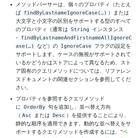
メソッドパーサーは、個々のプロパティ（たとえ
ば
）または
findByLastnameIgnoreCase(…)
大文字と小文字の区別をサポートする型のすべて
のプロパティ（通常は
インスタンス
String
-
findByLastnameAndFirstnameAllIgnoreC
など）の
フラグの設定を
ase(…)
IgnoreCase
サポートします。ケースの無視がサポートされて
いるかどうかはストアによって異なるため、スト
ア固有のクエリメソッドについては、リファレン
スドキュメントの関連セクションを参照してくだ
さい。
プロパティを参照するクエリメソッド
に
句を追加し、並べ替え方向
OrderBy
（
または
）を提供することにより、
Asc
Desc
静的な順序を適用できます。動的な並べ替えをサ
ポートするクエリメソッドを作成するには、"
ペ