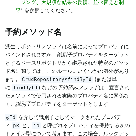
ージング、大規模な結果の反復、並べ替えと制
限
" を参照してください。
予約メソッド名
派生リポジトリメソッドは名前によってプロパティに
バインドされますが、
識別子
プロパティをターゲット
とするベースリポジトリから継承された特定のメソッ
ド名に関しては、このルールにいくつかの例外があり
ます。
(または単
CrudRepository#findById
に
) などの
予約済みメソッド
は、宣言され
findById
たメソッドで使用される実際のプロパティ名に関係な
く、
識別子
プロパティをターゲットとします。
を介して識別子としてマークされたプロパテ
@Id
ィ
と、
と呼ばれるプロパティを保持する次の
pk
id
ドメイン型について考えます。この場合、ルックアッ