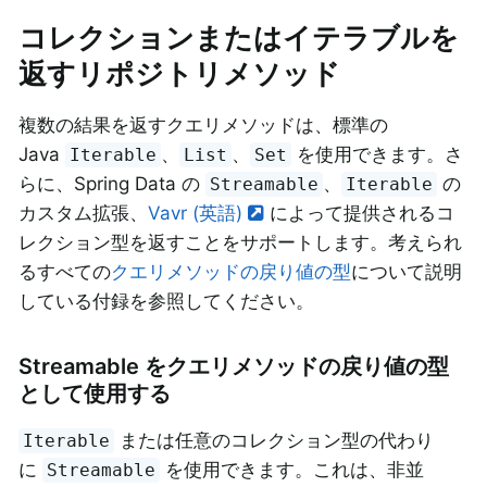
コレクションまたはイテラブルを
返すリポジトリメソッド
複数の結果を返すクエリメソッドは、標準の
Java
、
、
を使用できます。さ
Iterable
List
Set
らに、Spring Data の
、
の
Streamable
Iterable
カスタム拡張、
Vavr (英語)
によって提供されるコ
レクション型を返すことをサポートします。考えられ
るすべての
クエリメソッドの戻り値の型
について説明
している付録を参照してください。
Streamable をクエリメソッドの戻り値の型
として使用する
または任意のコレクション型の代わり
Iterable
に
を使用できます。これは、非並
Streamable