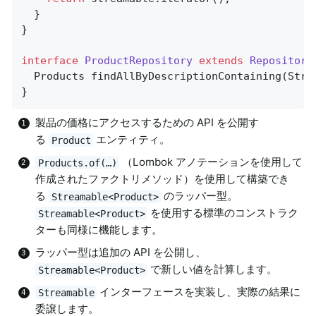
  }

}

interface
ProductRepository
extends
Repository
Products 
findAllByDescriptionContaining
(Stri
}
製品の価格にアクセスするための API を公開す
る
エンティティ。
Product
（Lombok アノテーションを使用して
Products.of(…)
作成されたファクトリメソッド）を使用して構築でき
る
のラッパー型。
Streamable<Product>
を使用する標準のコンストラク
Streamable<Product>
ターも同様に機能します。
ラッパー型は追加の API を公開し、
で新しい値を計算します。
Streamable<Product>
インターフェースを実装し、実際の結果に
Streamable
委譲します。