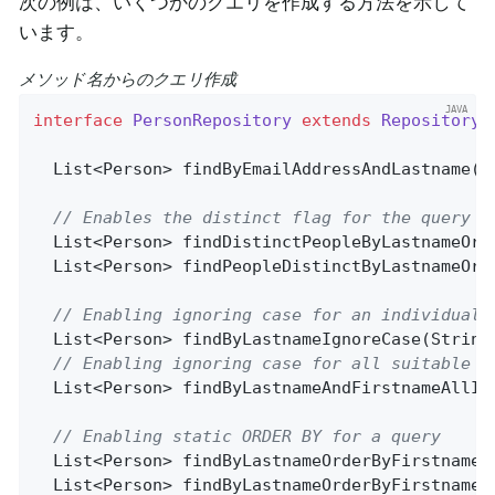
次の例は、いくつかのクエリを作成する方法を示して
います。
メソッド名からのクエリ作成
interface
PersonRepository
extends
Repository
<
List<Person> 
findByEmailAddressAndLastname
(E
// Enables the distinct flag for the query
List<Person> 
findDistinctPeopleByLastnameOrF
List<Person> 
findPeopleDistinctByLastnameOrF
// Enabling ignoring case for an individual 
List<Person> 
findByLastnameIgnoreCase
(String
// Enabling ignoring case for all suitable p
List<Person> 
findByLastnameAndFirstnameAllIg
// Enabling static ORDER BY for a query
List<Person> 
findByLastnameOrderByFirstnameA
List<Person> 
findByLastnameOrderByFirstnameD