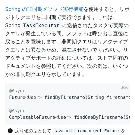
Spring の非同期メソッド実行機能
を使用すると、リポ
ジトリクエリを非同期で実行できます。これは、
Spring
に送信されたタスクで実際の
TaskExecutor
クエリが発生している間、メソッドは呼び出し直後に
戻ることを意味します。非同期クエリはリアクティブ
クエリとは異なるため、混在させないでください。リ
アクティブサポートの詳細については、ストア固有の
ドキュメントを参照してください。次の例は、いくつ
かの非同期クエリを示しています。
@Async
Future<User> 
findByFirstname
(String firstname)
@Async
CompletableFuture<User> 
findOneByFirstname
(Str
戻り値の型として
を
java.util.concurrent.Future