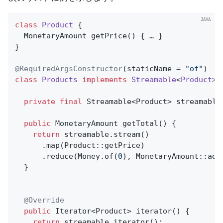
class
Product
{                               
MonetaryAmount 
getPrice
()
{ … }

}

@RequiredArgsConstructor
(staticName = 
"of"
class
Products
implements
Streamable
<
Product
> 
private
final
 Streamable<Product> streamable;
public
 MonetaryAmount 
getTotal
()
{          
return
 streamable.stream()

      .map(Product::getPrice)

      .reduce(Money.of(
0
), MonetaryAmount::add)
  }

@Override
public
 Iterator<Product> 
iterator
()
{       
return
 streamable.iterator();
