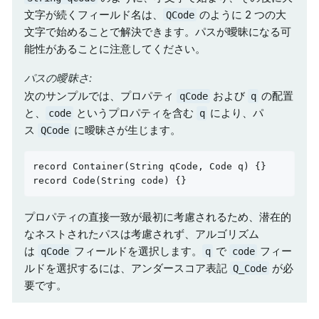
文字が続くフィールド名は、
のように 2 つの大
QCode
文字で始めることで解決できます。パスが曖昧になる可
能性があることに注意してください。
パスの曖昧さ:
次のサンプルでは、プロパティ
および
の配置
qCode
q
と、
というプロパティを含む
により、パ
code
q
ス
に曖昧さが生じます。
QCode
record 
Container
(String qCode, Code q)
record 
Code
(String code)
{}
プロパティの直接一致が最初に考慮されるため、潜在的
なネストされたパスは考慮されず、アルゴリズム
は
フィールドを選択します。
で
フィー
qCode
q
code
ルドを選択するには、アンダースコア表記
が必
Q_Code
要です。