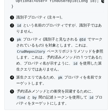
Optional<User> 
findUserById
(Long id)
; 
}
識別子プロパティ (主キー)。
という名前のプロパティですが、識別子ではあ
id
りません。
プロパティ (識別子と見なされる
でマーク
pk
@Id
されているもの) を対象とします。これは、
ベースリポジトリメソッドを参照
CrudRepository
します。これは、
予約済みメソッド
の 1 つであるた
め、プロパティ名が示すように、
を使用した派
id
生クエリではありません。
派生クエリであるため、
プロパティを名前でタ
pk
ーゲットします。
予約済みメソッド
との衝突を回避するために、
と
間の記述トークンを使用して
プロ
find
by
id
パティをターゲットにします。