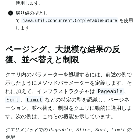
使用します。
戻り値の型とし
て
を使用
java.util.concurrent.CompletableFuture
します。
ページング、大規模な結果の反
復、並べ替えと制限
クエリ内のパラメーターを処理するには、前述の例で
示したようにメソッドパラメーターを定義します。そ
れに加えて、インフラストラクチャは
、
Pageable
、
などの特定の型を認識し、ページネ
Sort
Limit
ーション、並べ替え、制限をクエリに動的に適用しま
す。次の例は、これらの機能を示しています。
クエリメソッドでの
、
、
、
の
Pageable
Slice
Sort
Limit
使用