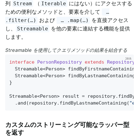
列
（
にはない）にアクセスする
Stream
Iterable
ための便利なメソッドと、要素を介して
…
および
を直接アクセス
.filter(…)
… .map(…)
し、
を他の要素に連結する機能を提供
Streamable
します。
Streamable を使用してクエリメソッドの結果を結合する
interface
PersonRepository
extends
Repository
<
Streamable<Person> 
findByFirstnameContaining
Streamable<Person> 
findByLastnameContaining
(
}

Streamable<Person> result = repository.findByF
  .and(repository.findByLastnameContaining(
"ea
カスタムのストリーミング可能なラッパー型
を返す