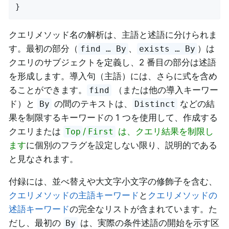
}
クエリメソッド名の解析は、主語と述語に分けられま
す。最初の部分（
、
）は
find … By
exists … By
クエリのサブジェクトを定義し、2 番目の部分は述語
を形成します。導入句（主語）には、さらに式を含め
ることができます。
（または他の導入キーワー
find
ド）と
の間のテキストは、
などの結
By
Distinct
果を制限するキーワードの 1 つを使用して、作成する
クエリまたは
/
は、クエリ結果を制限し
Top
First
ます
に個別のフラグを設定しない限り、説明的である
と見なされます。
付録には、並べ替えや大文字小文字の修飾子を含む、
クエリメソッドの主語キーワード
と
クエリメソッドの
述語キーワード
の完全なリストが含まれています。た
だし、最初の
は、実際の条件述語の開始を示す区
By