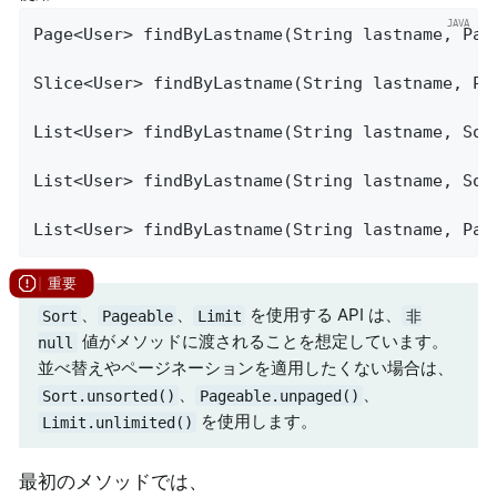
Page<User> 
findByLastname
(String lastname, Pag
Slice<User> 
findByLastname
(String lastname, Pa
List<User> 
findByLastname
(String lastname, Sor
List<User> 
findByLastname
(String lastname, Sor
List<User> 
findByLastname
(String lastname, Pag
、
、
を使用する API は、
Sort
Pageable
Limit
非
値がメソッドに渡されることを想定しています。
null
並べ替えやページネーションを適用したくない場合は、
、
、
Sort.unsorted()
Pageable.unpaged()
を使用します。
Limit.unlimited()
最初のメソッドでは、