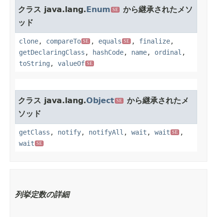
クラス java.lang.
Enum
から継承されたメソ
SE
ッド
clone
,
compareTo
,
equals
,
finalize
,
SE
SE
getDeclaringClass
,
hashCode
,
name
,
ordinal
,
toString
,
valueOf
SE
クラス java.lang.
Object
から継承されたメ
SE
ソッド
getClass
,
notify
,
notifyAll
,
wait
,
wait
,
SE
wait
SE
列挙定数の詳細