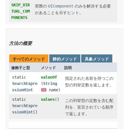
SKIP_VIR
実際の
UIComponent
のみを解決する必要
TUAL_COM
があることを示すヒント。
PONENTS
方法の概要
すべてのメソッド
静的メソッド
具象メソッド
修飾子と型
メソッド
説明
static
valueOf
指定された名前を持つこの
SearchExpre
(
String
型の列挙定数を返します。
ssionHint
name)
SE
static
values
()
この列挙型の定数を含む配
SearchExpre
列を、宣言されている順序
ssionHint
[]
で返します。