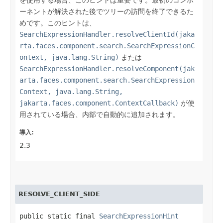
ーネントが解決された後でツリーの訪問を終了できるた
めです。このヒントは、
SearchExpressionHandler.resolveClientId(jaka
rta.faces.component.search.SearchExpressionC
ontext, java.lang.String)
または
SearchExpressionHandler.resolveComponent(jak
arta.faces.component.search.SearchExpression
Context, java.lang.String,
jakarta.faces.component.ContextCallback)
が使
用されている場合、内部で自動的に追加されます。
導入:
2.3
RESOLVE_CLIENT_SIDE
public static final 
SearchExpressionHint