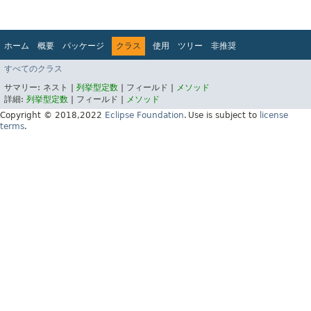
ホーム
概要
パッケージ
クラス
使用
ツリー
非推奨
インデックス
ヘルプ
すべてのクラス
Jakarta EE Platform API v10.0.0
サマリー:
ネスト |
列挙型定数
|
フィールド |
メソッド
詳細:
列挙型定数
|
フィールド |
メソッド
Copyright © 2018,2022
Eclipse Foundation
.
Use is subject to
license
terms
.