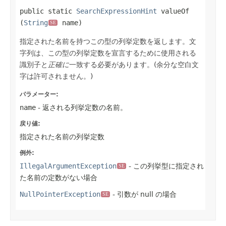
public static
SearchExpressionHint
valueOf​
(
String
name)
SE
指定された名前を持つこの型の列挙定数を返します。文
字列は、この型の列挙定数を宣言するために使用される
識別子と
正確に
一致する必要があります。(余分な空白文
字は許可されません。)
パラメーター:
name
- 返される列挙定数の名前。
戻り値:
指定された名前の列挙定数
例外:
IllegalArgumentException
- この列挙型に指定され
SE
た名前の定数がない場合
NullPointerException
- 引数が null の場合
SE