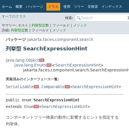
ホーム
概要
パッケージ
クラス
使用
ツリー
非推奨
インデックス
ヘルプ
すべてのクラス
検索:
Jakarta EE Platform API v10.0.0
サマリー:
ネスト |
列挙型定数
|
フィールド |
メソッド
詳細:
列挙型定数
|
フィールド |
メソッド
パッケージ
jakarta.faces.component.search
列挙型 SearchExpressionHint
java.lang.Object
SE
java.lang.Enum
<
SearchExpressionHint
>
SE
jakarta.faces.component.search.SearchExpressionH
実装済みのインターフェース一覧:
Serializable
,
Comparable
<
SearchExpressionHint
>
SE
SE
public enum 
SearchExpressionHint
extends 
Enum
<
SearchExpressionHint
>
SE
コンポーネントツリー検索の動作に影響するヒントを指定する
列挙体。