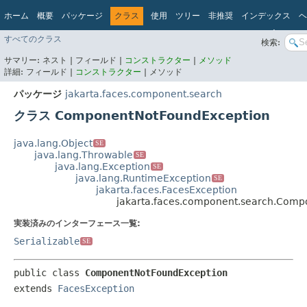
ホーム
概要
パッケージ
クラス
使用
ツリー
非推奨
インデックス
ヘ
Jakarta 
すべてのクラス
検索:
サマリー:
ネスト |
フィールド |
コンストラクター
|
メソッド
詳細:
フィールド |
コンストラクター
|
メソッド
パッケージ
jakarta.faces.component.search
クラス ComponentNotFoundException
java.lang.Object
SE
java.lang.Throwable
SE
java.lang.Exception
SE
java.lang.RuntimeException
SE
jakarta.faces.FacesException
jakarta.faces.component.search.Com
実装済みのインターフェース一覧:
Serializable
SE
public class 
ComponentNotFoundException
extends 
FacesException