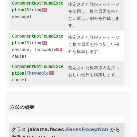
ComponentNotFoundExce
指定された詳細メッセージ
ption
​(
String
SE
を使用し、根本原因を持た
message)
ない新しい例外を作成しま
す。
ComponentNotFoundExce
指定された詳細メッセージ
ption
​(
String
SE
と根本原因を持つ新しい例
message,
Throwable
SE
外を構築します。
cause)
ComponentNotFoundExce
指定された根本原因を持つ
ption
​(
Throwable
SE
新しい例外を構築します。
cause)
方法の概要
クラス jakarta.faces.
FacesException
から