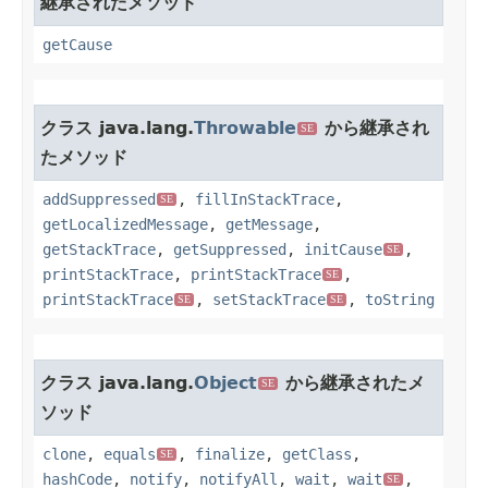
継承されたメソッド
getCause
クラス java.lang.
Throwable
から継承され
SE
たメソッド
addSuppressed
,
fillInStackTrace
,
SE
getLocalizedMessage
,
getMessage
,
getStackTrace
,
getSuppressed
,
initCause
,
SE
printStackTrace
,
printStackTrace
,
SE
printStackTrace
,
setStackTrace
,
toString
SE
SE
クラス java.lang.
Object
から継承されたメ
SE
ソッド
clone
,
equals
,
finalize
,
getClass
,
SE
hashCode
,
notify
,
notifyAll
,
wait
,
wait
,
SE