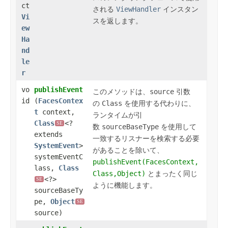
ct
される
ViewHandler
インスタン
Vi
スを返します。
ew
Ha
nd
le
r
vo
publishEvent
このメソッドは、
source
引数
id
(
FacesContex
の
Class
を使用する代わりに、
t
context,
ランタイムが引
Class
<?
SE
数
sourceBaseType
を使用して
extends
一致するリスナーを検索する必要
SystemEvent
>
があることを除いて、
systemEventC
publishEvent(FacesContext,
lass,
Class
Class,Object)
とまったく同じ
<?>
SE
ように機能します。
sourceBaseTy
pe,
Object
SE
source)