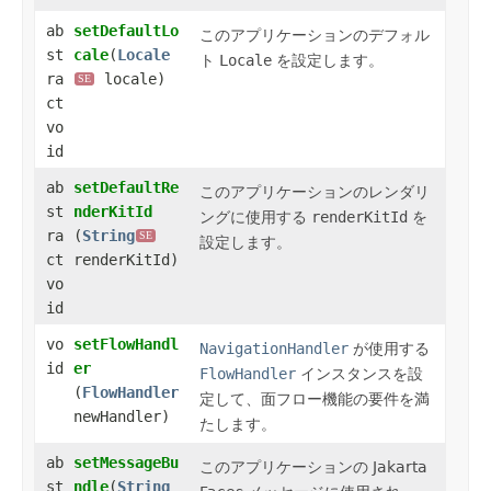
ab
setDefaultLo
このアプリケーションのデフォル
st
cale
​(
Locale
ト
Locale
を設定します。
ra
locale)
SE
ct
vo
id
ab
setDefaultRe
このアプリケーションのレンダリ
st
nderKitId
ングに使用する
renderKitId
を
ra
(
String
SE
設定します。
ct
renderKitId)
vo
id
vo
setFlowHandl
NavigationHandler
が使用する
id
er
FlowHandler
インスタンスを設
(
FlowHandler
定して、面フロー機能の要件を満
newHandler)
たします。
ab
setMessageBu
このアプリケーションの Jakarta
st
ndle
​(
String