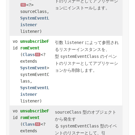
トのリスナーとしてアプリケーシ
<?>
SE
ョンに
インストール
します。
sourceClass,
SystemEventL
istener
listener)
vo
unsubscribeF
引数
listener
によって参照され
id
romEvent
るリスナーインスタンスを、
(
Class
<?
SE
型
systemEventClass
のイベン
extends
トのリスナーとしてアプリケーシ
SystemEvent
>
ョンから
削除
します。
systemEventC
lass,
SystemEventL
istener
listener)
vo
unsubscribeF
sourceClass
型のオブジェクト
id
romEvent
から発生す
(
Class
<?
SE
る
systemEventClass
型のイベ
extends
ントのリスナーとして、引