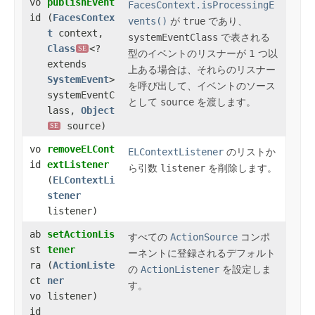
vo
publishEvent
FacesContext.isProcessingE
id
(
FacesContex
vents()
が
true
であり、
t
context,
systemEventClass
で表される
Class
<?
SE
型のイベントのリスナーが 1 つ以
extends
上ある場合は、それらのリスナー
SystemEvent
>
を呼び出して、イベントのソース
systemEventC
として
source
を渡します。
lass,
Object
source)
SE
vo
removeELCont
ELContextListener
のリストか
id
extListener
ら引数
listener
を削除します。
(
ELContextLi
stener
listener)
ab
setActionLis
すべての
ActionSource
コンポ
st
tener
ーネントに登録されるデフォルト
ra
(
ActionListe
の
ActionListener
を設定しま
ct
ner
す。
vo
listener)
id