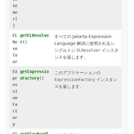
te
ne
r
[
]
EL
getELResolve
すべての Jakarta Expression
Re
r
()
Language 解決に使用されるシ
so
ングルトン
ELResolver
インスタ
lv
ンスを返します。
er
Ex
getExpressio
このアプリケーションの
pr
nFactory
()
ExpressionFactory
インスタン
es
スを返します。
si
on
Fa
ct
or
y
Fl
getFlowHandl