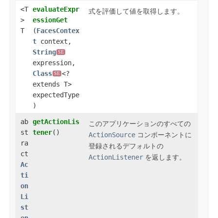
<T
evaluateExpr
式を評価して値を取得します。
>
essionGet
T
(
FacesContex
t
context,
String
SE
expression,
Class
<?
SE
extends T>
expectedType
)
ab
getActionLis
このアプリケーションのすべての
st
tener
()
ActionSource
コンポーネントに
ra
登録されるデフォルトの
ct
ActionListener
を
返し
ます。
Ac
ti
on
Li
st
en