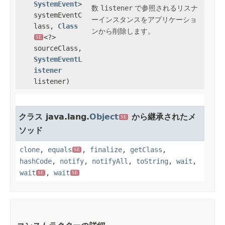
SystemEvent
>
数
listener
で参照されるリスナ
systemEventC
ーインスタンスをアプリケーショ
lass,
Class
ンから
削除
します。
<?>
SE
sourceClass,
SystemEventL
istener
listener)
クラス java.lang.
Object
から継承されたメ
SE
ソッド
clone
,
equals
,
finalize
,
getClass
,
SE
hashCode
,
notify
,
notifyAll
,
toString
,
wait
,
wait
,
wait
SE
SE