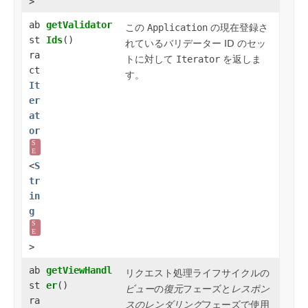
>
ab
getValidator
この
Application
の現在登録さ
st
Ids
()
れているバリデーター ID のセッ
ra
トに対して
Iterator
を返しま
ct
す。
It
er
at
or
S
E
<
S
tr
in
g
S
E
>
ab
getViewHandl
リクエスト処理ライフサイクルの
st
er
()
ビュー
の
復元
フェーズと
レスポン
ra
スのレンダリング
フェーズで使用