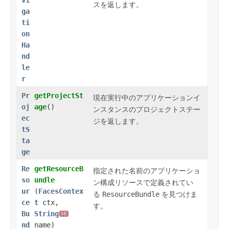
スを返します。
ga
ti
on
Ha
nd
le
r
Pr
getProjectSt
現在実行中のアプリケーションイ
oj
age
()
ンスタンスのプロジェクトステー
ec
ジを返します。
tS
ta
ge
Re
getResourceB
指定された名前のアプリケーショ
so
undle
ン構成リソースで定義されてい
ur
(
FacesContex
る
ResourceBundle
を見つけま
ce
t
ctx,
す。
Bu
String
SE
nd
name)