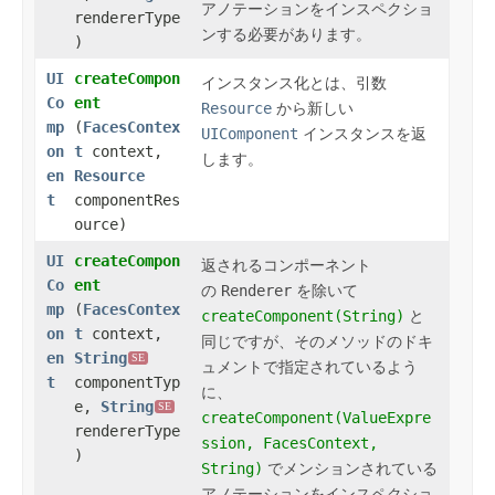
アノテーションをインスペクショ
rendererType
ンする必要があります。
)
UI
createCompon
インスタンス化
とは、引数
Co
ent
Resource
から新しい
mp
(
FacesContex
UIComponent
インスタンスを返
on
t
context,
します。
en
Resource
t
componentRes
ource)
UI
createCompon
返されるコンポーネント
Co
ent
の
Renderer
を除いて
mp
(
FacesContex
createComponent(String)
と
on
t
context,
同じですが、そのメソッドのドキ
en
String
SE
ュメントで指定されているよう
t
componentTyp
に、
e,
String
SE
createComponent(ValueExpre
rendererType
ssion, FacesContext,
)
String)
でメンションされている
アノテーションをインスペクショ