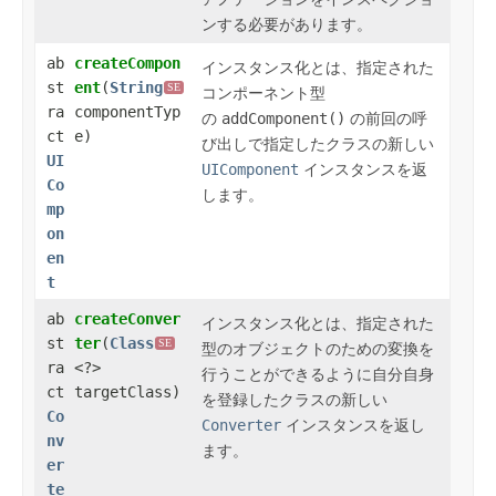
ンする必要があります。
ab
createCompon
インスタンス化
とは、指定された
st
ent
​(
String
SE
コンポーネント型
ra
componentTyp
の
addComponent()
の前回の呼
ct
e)
び出しで指定したクラスの新しい
UI
UIComponent
インスタンスを返
Co
します。
mp
on
en
t
ab
createConver
インスタンス化
とは、指定された
st
ter
​(
Class
SE
型のオブジェクトのための変換を
ra
<?>
行うことができるように自分自身
ct
targetClass)
を登録したクラスの新しい
Co
Converter
インスタンスを返し
nv
ます。
er
te