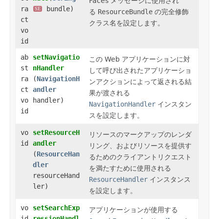
Faces メッセージに使用され
ra
bundle)
SE
る
ResourceBundle
の完全修飾
ct
クラス名を設定します。
vo
id
ab
setNavigatio
この Web アプリケーションに対
st
nHandler
して呼び出されたアプリケーショ
ra
(
NavigationH
ンアクションによって返される結
ct
andler
果が渡される
vo
handler)
NavigationHandler
インスタン
id
スを設定します。
vo
setResourceH
リソースのマークアップのレンダ
id
andler
リング、およびリソースを提供す
(
ResourceHan
るためのクライアントリクエスト
dler
を満たすために使用される
resourceHand
ResourceHandler
インスタンス
ler)
を設定します。
vo
setSearchExp
アプリケーションが使用する
id
ressionHandl