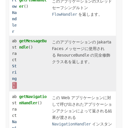
このアプリケーションのスレッド
ow
er
()
セーフシングルトン
Ha
FlowHandler
を返します。
nd
le
r
ab
getMessageBu
このアプリケーションの Jakarta
st
ndle
()
Faces メッセージに使用され
ra
る
ResourceBundle
の完全修飾
ct
クラス名を返します。
St
ri
ng
S
E
ab
getNavigatio
この Web アプリケーションに対
st
nHandler
()
して呼び出されたアプリケーショ
ra
ンアクションによって返される結
ct
果が渡される
Na
NavigationHandler
インスタン
vi