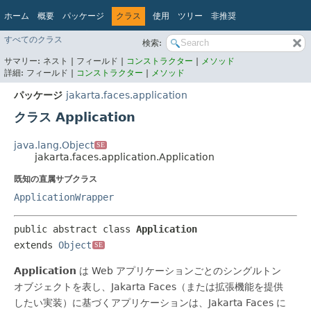
ホーム
概要
パッケージ
クラス
使用
ツリー
非推奨
インデックス
ヘルプ
すべてのクラス
検索:
Jakarta EE Platform API v10.0.0
サマリー:
ネスト |
フィールド |
コンストラクター
|
メソッド
詳細:
フィールド |
コンストラクター
|
メソッド
パッケージ
jakarta.faces.application
クラス Application
java.lang.Object
SE
jakarta.faces.application.Application
既知の直属サブクラス
ApplicationWrapper
public abstract class 
Application
extends 
Object
SE
Application
は Web アプリケーションごとのシングルトン
オブジェクトを表し、Jakarta Faces（または拡張機能を提供
したい実装）に基づくアプリケーションは、Jakarta Faces に