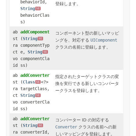
behaviorId,
登録
します。
String
SE
behaviorClas
s)
ab
addComponent
コンポーネント型の新しいマッピ
st
(
String
SE
ングを、対応する
UIComponent
ra
componentTyp
クラスの名前に登録します。
ct
e,
String
SE
vo
componentCla
id
ss)
ab
addConverter
指定されたターゲットクラスの変
st
(
Class
<?>
SE
換を実行できる新しいコンバータ
ra
targetClass,
ークラスを登録します。
ct
String
SE
vo
converterCla
id
ss)
ab
addConverter
コンバーター ID の対応する
st
(
String
SE
Converter
クラスの名前への新
ra
converterId,
しいマッピングを登録します。