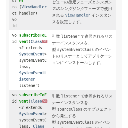
st
er
ビュー
の
復元
フェーズと
レスポン
ra
(
ViewHandler
スのレンダリング
フェーズで使用
ct
handler)
される
ViewHandler
インスタン
vo
スを設定します。
id
vo
subscribeToE
引数
listener
で参照されるリス
id
vent
​(
Class
SE
ナーインスタンスを、
<? extends
型
systemEventClass
のイベン
SystemEvent
>
トのリスナーとしてアプリケーシ
systemEventC
ョンに
インストール
します。
lass,
SystemEventL
istener
listener)
vo
subscribeToE
引数
listener
で参照されるリス
id
vent
​(
Class
SE
ナーインスタンスを、
<? extends
型
sourceClass
のオブジェクト
SystemEvent
>
から発生する
systemEventC
型
systemEventClass
のイベン
lass,
Class