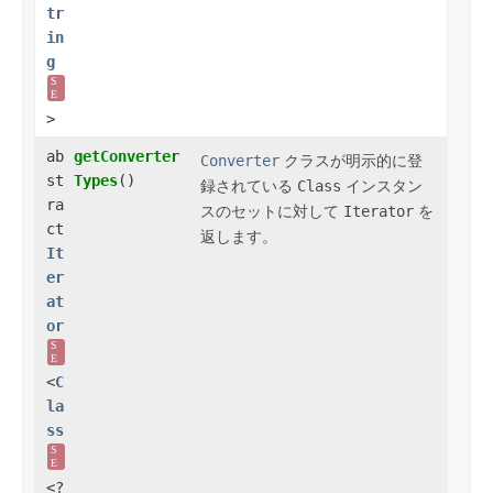
tr
in
g
S
E
>
ab
getConverter
Converter
クラスが明示的に登
st
Types
()
録されている
Class
インスタン
ra
スのセットに対して
Iterator
を
ct
返します。
It
er
at
or
S
E
<
C
la
ss
S
E
<?