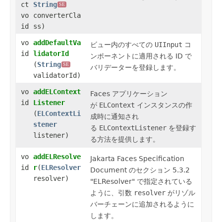
ct
String
SE
vo
converterCla
id
ss)
vo
addDefaultVa
ビュー内のすべての
UIInput
コ
id
lidatorId
ンポーネントに適用される ID で
(
String
SE
バリデーターを登録します。
validatorId)
vo
addELContext
Faces アプリケーション
id
Listener
が
ELContext
インスタンスの作
(
ELContextLi
成時に通知され
stener
る
ELContextListener
を登録す
listener)
る方法を提供します。
vo
addELResolve
Jakarta Faces Specification
id
r
​(
ELResolver
Document
のセクション 5.3.2
resolver)
"ELResolver" で指定されている
ように、引数
resolver
がリゾル
バーチェーンに追加されるように
します。