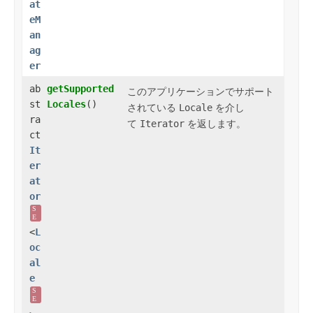
at
eM
an
ag
er
ab
getSupported
このアプリケーションでサポート
st
Locales
()
されている
Locale
を介し
ra
て
Iterator
を返します。
ct
It
er
at
or
S
E
<
L
oc
al
e
S
E