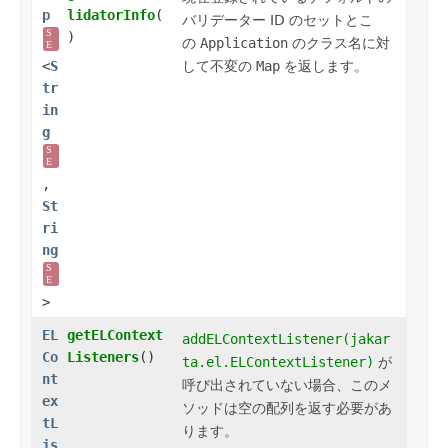
p
lidatorInfo
(
バリデーター ID のセットとこ
S
)
の
Application
のクラス名に対
E
して不変の
Map
を返します。
<
S
tr
in
g
S
E
,​
St
ri
ng
S
E
>
EL
getELContext
addELContextListener(jakar
Co
Listeners
()
ta.el.ELContextListener)
が
nt
呼び出されていない場合、このメ
ex
ソッドは空の配列を返す必要があ
tL
ります。
is