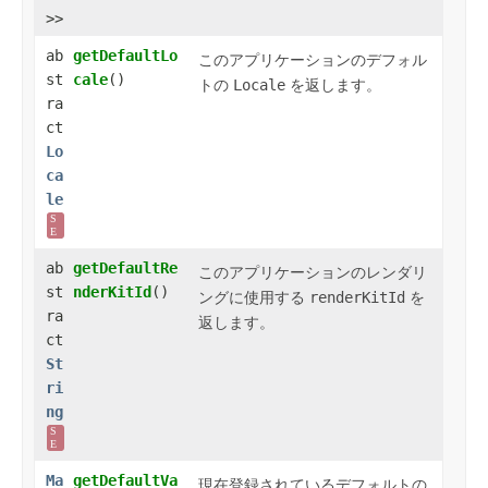
>>
ab
getDefaultLo
このアプリケーションのデフォル
st
cale
()
トの
Locale
を返します。
ra
ct
Lo
ca
le
S
E
ab
getDefaultRe
このアプリケーションのレンダリ
st
nderKitId
()
ングに使用する
renderKitId
を
ra
返します。
ct
St
ri
ng
S
E
Ma
getDefaultVa
現在登録されているデフォルトの