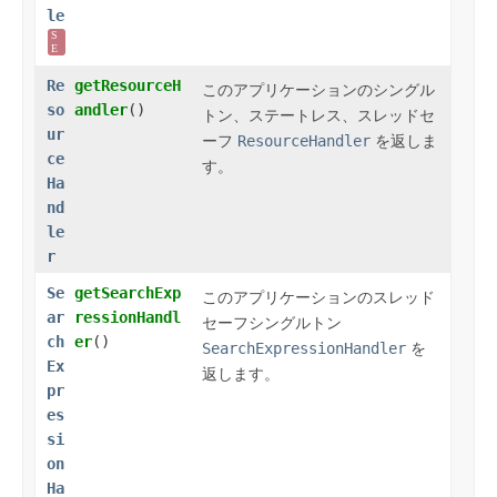
le
S
E
Re
getResourceH
このアプリケーションのシングル
so
andler
()
トン、ステートレス、スレッドセ
ur
ーフ
ResourceHandler
を返しま
ce
す。
Ha
nd
le
r
Se
getSearchExp
このアプリケーションのスレッド
ar
ressionHandl
セーフシングルトン
ch
er
()
SearchExpressionHandler
を
Ex
返します。
pr
es
si
on
Ha