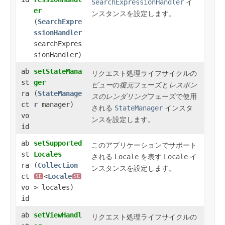
SearchExpressionHandler
イ
er
ンスタンスを設定します。
(
SearchExpre
ssionHandler
searchExpres
sionHandler)
ab
setStateMana
リクエスト処理ライフサイクルの
st
ger
ビュー
の
復元
フェーズと
レスポン
ra
(
StateManage
スのレンダリング
フェーズで使用
ct
r
manager)
される
StateManager
インスタ
vo
ンスを設定します。
id
ab
setSupported
このアプリケーションでサポート
st
Locales
される
Locale
を表す
Locale
イ
ra
(
Collection
ンスタンスを設定します。
ct
<
Locale
SE
SE
vo
> locales)
id
ab
setViewHandl
リクエスト処理ライフサイクルの