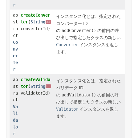
r
ab
createConver
インスタンス化
とは、指定された
st
ter
​(
String
SE
コンバーター ID
ra
converterId)
の
addConverter()
の前回の呼
ct
び出しで指定したクラスの新しい
Co
Converter
インスタンスを返し
nv
ます。
er
te
r
ab
createValida
インスタンス化
とは、指定された
st
tor
​(
String
SE
バリデータ ID
ra
validatorId)
の
addValidator()
の前回の呼
ct
び出しで指定したクラスの新しい
Va
Validator
インスタンスを返し
li
ます。
da
to
r