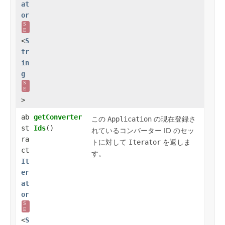
at
or
S
E
<
S
tr
in
g
S
E
>
ab
getConverter
この
Application
の現在登録さ
st
Ids
()
れているコンバーター ID のセッ
ra
トに対して
Iterator
を返しま
ct
す。
It
er
at
or
S
E
<
S