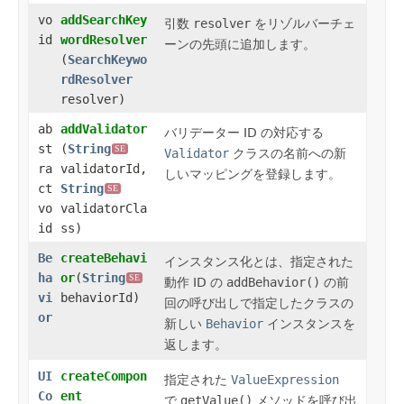
vo
addSearchKey
引数
resolver
をリゾルバーチェ
id
wordResolver
ーンの先頭に追加します。
(
SearchKeywo
rdResolver
resolver)
ab
addValidator
バリデーター ID の対応する
st
(
String
SE
Validator
クラスの名前への新
ra
validatorId,
しいマッピングを登録します。
ct
String
SE
vo
validatorCla
id
ss)
Be
createBehavi
インスタンス化
とは、指定された
ha
or
​(
String
SE
動作 ID の
addBehavior()
の前
vi
behaviorId)
回の呼び出しで指定したクラスの
or
新しい
Behavior
インスタンスを
返します。
UI
createCompon
指定された
ValueExpression
Co
ent
で
getValue()
メソッドを
呼び出