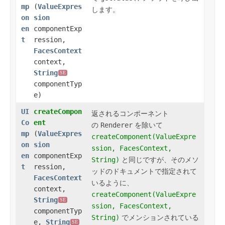
mp
(
ValueExpres
し
ます。
on
sion
en
componentExp
t
ression,
FacesContext
context,
String
SE
componentTyp
e)
UI
createCompon
返されるコンポーネント
Co
ent
の
Renderer
を除いて
mp
(
ValueExpres
createComponent(ValueExpre
on
sion
ssion, FacesContext,
en
componentExp
String)
と同じですが、そのメソ
t
ression,
ッドのドキュメントで指定されて
FacesContext
いるように、
context,
createComponent(ValueExpre
String
SE
ssion, FacesContext,
componentTyp
String)
でメンションされている
e,
String
SE