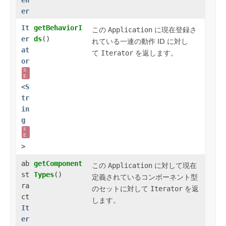
er
It
getBehaviorI
この
Application
に現在登録さ
er
ds
()
れている一連の動作 ID に対し
at
て
Iterator
を返します。
or
S
E
<
S
tr
in
g
S
E
>
ab
getComponent
この
Application
に対して現在
st
Types
()
定義されているコンポーネント型
ra
のセットに対して
Iterator
を返
ct
します。
It
er