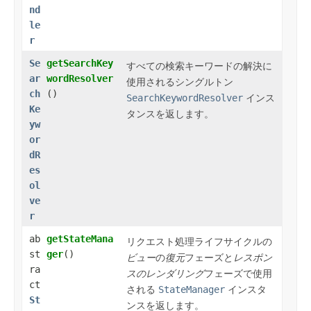
nd
le
r
Se
getSearchKey
すべての検索キーワードの解決に
ar
wordResolver
使用されるシングルトン
ch
()
SearchKeywordResolver
インス
Ke
タンスを返します。
yw
or
dR
es
ol
ve
r
ab
getStateMana
リクエスト処理ライフサイクルの
st
ger
()
ビュー
の
復元
フェーズと
レスポン
ra
スのレンダリング
フェーズで使用
ct
される
StateManager
インスタ
St
ンスを返します。