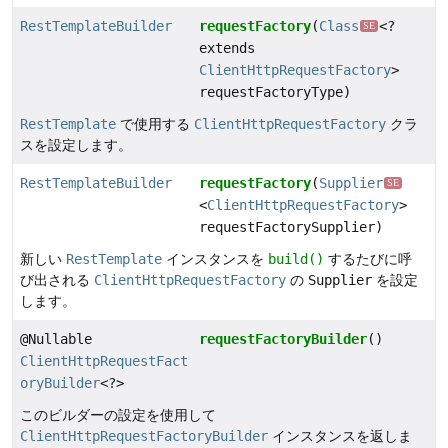
RestTemplateBuilder
requestFactory
(
Class
<?
SE
extends
ClientHttpRequestFactory
>
requestFactoryType)
RestTemplate
で使用する
ClientHttpRequestFactory
クラ
スを設定します。
RestTemplateBuilder
requestFactory
(
Supplier
SE
<
ClientHttpRequestFactory
>
requestFactorySupplier)
新しい
RestTemplate
インスタンスを
build()
するたびに呼
び出される
ClientHttpRequestFactory
の
Supplier
を設定
します。
@Nullable
requestFactoryBuilder
()
ClientHttpRequestFact
oryBuilder
<?>
このビルダーの設定を使用して
ClientHttpRequestFactoryBuilder
インスタンスを返しま