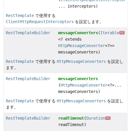
... interceptors)
RestTemplate
で使用する
ClientHttpRequestInterceptors
を設定します。
RestTemplateBuilder
messageConverters
(
Iterable
SE
<? extends
HttpMessageConverter
<?>>
messageConverters)
RestTemplate
で使用する
HttpMessageConverters
を設定し
ます。
RestTemplateBuilder
messageConverters
(
HttpMessageConverter
<?>...
messageConverters)
RestTemplate
で使用する
HttpMessageConverters
を設定し
ます。
RestTemplateBuilder
readTimeout
(
Duration
SE
readTimeout)