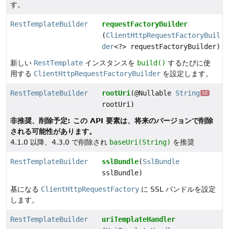
す。
RestTemplateBuilder
requestFactoryBuilder
(
ClientHttpRequestFactoryBuil
der
<?> requestFactoryBuilder)
新しい
RestTemplate
インスタンスを
build()
するたびに使
用する
ClientHttpRequestFactoryBuilder
を設定します。
RestTemplateBuilder
rootUri
(@Nullable
String
SE
rootUri)
非推奨、削除予定: この API 要素は、将来のバージョンで削除
される可能性があります。
4.1.0 以降、4.3.0 で削除され
baseUri(String)
を推奨
RestTemplateBuilder
sslBundle
(
SslBundle
sslBundle)
基になる
ClientHttpRequestFactory
に SSL バンドルを設定
します。
RestTemplateBuilder
uriTemplateHandler