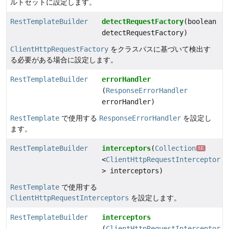
ルトセットに設定します。
RestTemplateBuilder
detectRequestFactory
(boolean
detectRequestFactory)
ClientHttpRequestFactory
をクラスパスに基づいて検出す
る必要がある場合に設定します。
RestTemplateBuilder
errorHandler
(
ResponseErrorHandler
errorHandler)
RestTemplate
で使用する
ResponseErrorHandler
を設定し
ます。
RestTemplateBuilder
interceptors
(
Collection
SE
<
ClientHttpRequestInterceptor
> interceptors)
RestTemplate
で使用する
ClientHttpRequestInterceptors
を設定します。
RestTemplateBuilder
interceptors
(
ClientHttpRequestInterceptor