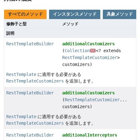
すべてのメソッド
インスタンスメソッド
具象メソッド
修飾子と型
メソッド
説明
RestTemplateBuilder
additionalCustomizers
(
Collection
<? extends
SE
RestTemplateCustomizer
>
customizers)
RestTemplate
に適用する必要がある
RestTemplateCustomizers
を追加します。
RestTemplateBuilder
additionalCustomizers
(
RestTemplateCustomizer
...
customizers)
RestTemplate
に適用する必要がある
RestTemplateCustomizers
を追加します。
RestTemplateBuilder
additionalInterceptors