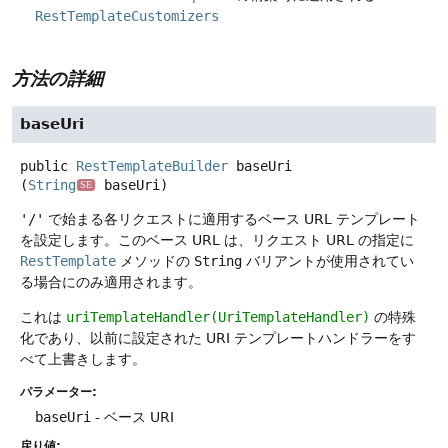
RestTemplateCustomizers
方法の詳細
baseUri
public
RestTemplateBuilder
baseUri
(
String
 baseUri)
SE
'/'
で始まる各リクエストに適用するベース URL テンプレート
を設定します。このベース URL は、リクエスト URL の指定に
RestTemplate
メソッドの
String
バリアントが使用されてい
る場合にのみ適用されます。
これは
uriTemplateHandler(UriTemplateHandler)
の特殊
化であり、以前に設定された URI テンプレートハンドラーをす
べて上書きします。
パラメーター:
baseUri
- ベース URI
戻り値: