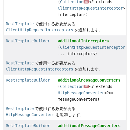
(
Collection
<? extends
SE
ClientHttpRequestInterceptor
>
interceptors)
RestTemplate
で使用する必要がある
ClientHttpRequestInterceptors
を追加します。
RestTemplateBuilder
additionalInterceptors
(
ClientHttpRequestInterceptor
... interceptors)
RestTemplate
で使用する必要がある
ClientHttpRequestInterceptors
を追加します。
RestTemplateBuilder
additionalMessageConverters
(
Collection
<? extends
SE
HttpMessageConverter
<?>>
messageConverters)
RestTemplate
で使用する必要がある
HttpMessageConverters
を追加します。
RestTemplateBuilder
additionalMessageConverters