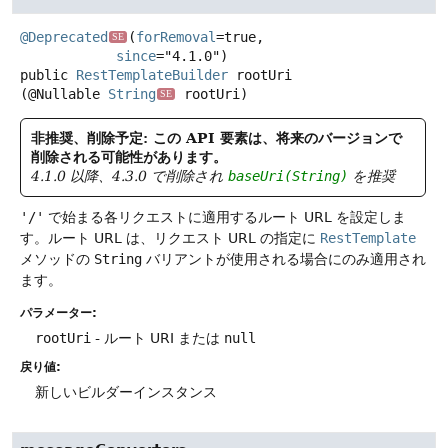
@Deprecated
(
forRemoval
=true,

SE
since
public
RestTemplateBuilder
rootUri
(@Nullable 
String
 rootUri)
SE
非推奨、削除予定: この API 要素は、将来のバージョンで
削除される可能性があります。
4.1.0 以降、4.3.0 で削除され
baseUri(String)
を推奨
'/'
で始まる各リクエストに適用するルート URL を設定しま
す。ルート URL は、リクエスト URL の指定に
RestTemplate
メソッドの
String
バリアントが使用される場合にのみ適用され
ます。
パラメーター:
rootUri
- ルート URI または
null
戻り値:
新しいビルダーインスタンス