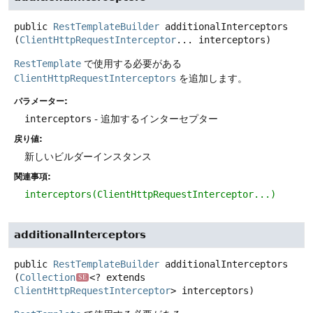
public
RestTemplateBuilder
additionalInterceptors
(
ClientHttpRequestInterceptor
... interceptors)
RestTemplate
で使用する必要がある
ClientHttpRequestInterceptors
を追加します。
パラメーター:
interceptors
- 追加するインターセプター
戻り値:
新しいビルダーインスタンス
関連事項:
interceptors(ClientHttpRequestInterceptor...)
additionalInterceptors
public
RestTemplateBuilder
additionalInterceptors
(
Collection
<? extends 
SE
ClientHttpRequestInterceptor
> interceptors)