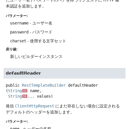
たユーザー名 / パスワードのペアを持つリクエストに HTTP 基
本認証を追加します。
パラメーター:
username
- ユーザー名
password
- パスワード
charset
- 使用する文字セット
戻り値:
新しいビルダーインスタンス
defaultHeader
public
RestTemplateBuilder
defaultHeader
(
String
 name,

SE
String
... values)
SE
発信
ClientHttpRequest
にまだ存在しない場合に設定される
デフォルトのヘッダーを追加します。
パラメーター:
name
- ヘッダーの名前