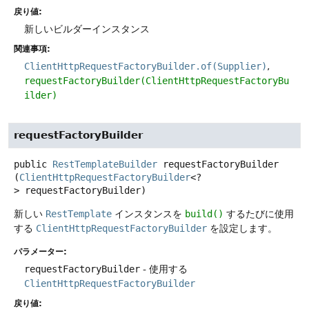
戻り値:
新しいビルダーインスタンス
関連事項:
ClientHttpRequestFactoryBuilder.of(Supplier)
requestFactoryBuilder(ClientHttpRequestFactoryBu
ilder)
requestFactoryBuilder
public
RestTemplateBuilder
requestFactoryBuilder
(
ClientHttpRequestFactoryBuilder
<?
> requestFactoryBuilder)
新しい
RestTemplate
インスタンスを
build()
するたびに使用
する
ClientHttpRequestFactoryBuilder
を設定します。
パラメーター:
requestFactoryBuilder
- 使用する
ClientHttpRequestFactoryBuilder
戻り値: