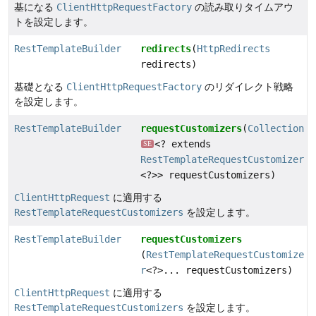
基になる
ClientHttpRequestFactory
の読み取りタイムアウ
トを設定します。
RestTemplateBuilder
redirects
(
HttpRedirects
redirects)
基礎となる
ClientHttpRequestFactory
のリダイレクト戦略
を設定します。
RestTemplateBuilder
requestCustomizers
(
Collection
<? extends
SE
RestTemplateRequestCustomizer
<?>> requestCustomizers)
ClientHttpRequest
に適用する
RestTemplateRequestCustomizers
を設定します。
RestTemplateBuilder
requestCustomizers
(
RestTemplateRequestCustomize
r
<?>... requestCustomizers)
ClientHttpRequest
に適用する
RestTemplateRequestCustomizers
を設定します。