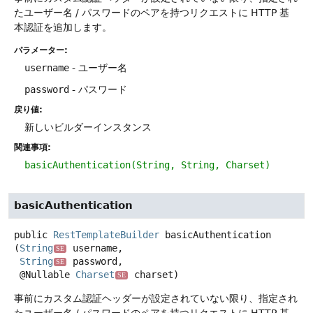
たユーザー名 / パスワードのペアを持つリクエストに HTTP 基
本認証を追加します。
パラメーター:
username
- ユーザー名
password
- パスワード
戻り値:
新しいビルダーインスタンス
関連事項:
basicAuthentication(String, String, Charset)
basicAuthentication
public
RestTemplateBuilder
basicAuthentication
(
String
 username,

SE
String
 password,

SE
 @Nullable 
Charset
 charset)
SE
事前にカスタム認証ヘッダーが設定されていない限り、指定され