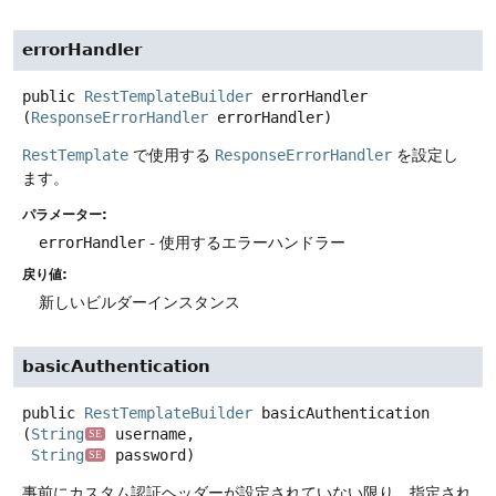
errorHandler
public
RestTemplateBuilder
errorHandler
(
ResponseErrorHandler
 errorHandler)
RestTemplate
で使用する
ResponseErrorHandler
を設定し
ます。
パラメーター:
errorHandler
- 使用するエラーハンドラー
戻り値:
新しいビルダーインスタンス
basicAuthentication
public
RestTemplateBuilder
basicAuthentication
(
String
 username,

SE
String
 password)
SE
事前にカスタム認証ヘッダーが設定されていない限り、指定され