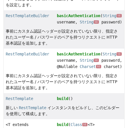
を設定します。
RestTemplateBuilder
basicAuthentication
(
String
SE
username,
String
password)
SE
事前にカスタム認証ヘッダーが設定されていない限り、指定さ
れたユーザー名 / パスワードのペアを持つリクエストに HTTP
基本認証を追加します。
RestTemplateBuilder
basicAuthentication
(
String
SE
username,
String
password,
SE
@Nullable
Charset
charset)
SE
事前にカスタム認証ヘッダーが設定されていない限り、指定さ
れたユーザー名 / パスワードのペアを持つリクエストに HTTP
基本認証を追加します。
RestTemplate
build
()
新しい
RestTemplate
インスタンスをビルドし、このビルダー
を使用して構成します。
<T extends
build
(
Class
<T>
SE