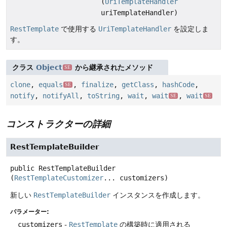
(
UriTemplateHandler
uriTemplateHandler)
RestTemplate
で使用する
UriTemplateHandler
を設定しま
す。
クラス
Object
から継承されたメソッド
SE
clone
,
equals
,
finalize
,
getClass
,
hashCode
,
SE
notify
,
notifyAll
,
toString
,
wait
,
wait
,
wait
SE
SE
コンストラクターの詳細
RestTemplateBuilder
public
RestTemplateBuilder
(
RestTemplateCustomizer
... customizers)
新しい
RestTemplateBuilder
インスタンスを作成します。
パラメーター:
customizers
-
RestTemplate
の構築時に適用される