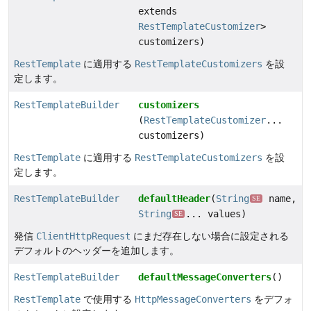
extends
RestTemplateCustomizer
>
customizers)
RestTemplate
に適用する
RestTemplateCustomizers
を設
定します。
RestTemplateBuilder
customizers
(
RestTemplateCustomizer
...
customizers)
RestTemplate
に適用する
RestTemplateCustomizers
を設
定します。
RestTemplateBuilder
defaultHeader
(
String
name,
SE
String
... values)
SE
発信
ClientHttpRequest
にまだ存在しない場合に設定される
デフォルトのヘッダーを追加します。
RestTemplateBuilder
defaultMessageConverters
()
RestTemplate
で使用する
HttpMessageConverters
をデフォ