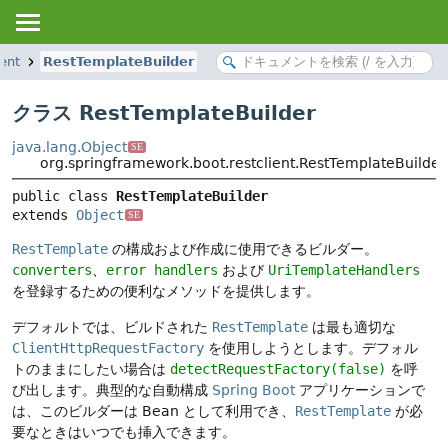
ent
RestTemplateBuilder
クラス RestTemplateBuilder
java.lang.Object
SE
org.springframework.boot.restclient.RestTemplateBuilder
public class 
RestTemplateBuilder
extends 
Object
SE
RestTemplate
の構成および作成に使用できるビルダー。
converters
、
error handlers
および
UriTemplateHandlers
を登録するための便利なメソッドを提供します。
デフォルトでは、ビルドされた
RestTemplate
は最も適切な
ClientHttpRequestFactory
を使用しようとします。デフォル
トのままにしたい場合は
detectRequestFactory(false)
を呼
び出します。典型的な自動構成
Spring Boot
アプリケーションで
は、このビルダーは Bean として利用でき、
RestTemplate
が必
要なときはいつでも挿入できます。