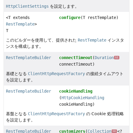
HttpClientSettings
を設定します。
<T extends
configure
(T restTemplate)
RestTemplate
>
T
このビルダーを使用して、提供された
RestTemplate
インスタ
ンスを構成します。
RestTemplateBuilder
connectTimeout
(
Duration
SE
connectTimeout)
基礎となる
ClientHttpRequestFactory
の接続タイムアウト
を設定します。
RestTemplateBuilder
cookieHandling
(
HttpCookieHandling
cookieHandling)
基盤となる
ClientHttpRequestFactory
の Cookie 処理戦略
を設定します。
RestTemplateBuilder
customizers
(
Collection
<?
SE