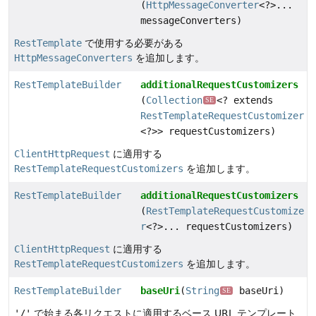
(
HttpMessageConverter
<?>...
messageConverters)
RestTemplate
で使用する必要がある
HttpMessageConverters
を追加します。
RestTemplateBuilder
additionalRequestCustomizers
(
Collection
<? extends
SE
RestTemplateRequestCustomizer
<?>> requestCustomizers)
ClientHttpRequest
に適用する
RestTemplateRequestCustomizers
を追加します。
RestTemplateBuilder
additionalRequestCustomizers
(
RestTemplateRequestCustomize
r
<?>... requestCustomizers)
ClientHttpRequest
に適用する
RestTemplateRequestCustomizers
を追加します。
RestTemplateBuilder
baseUri
(
String
baseUri)
SE
'/'
で始まる各リクエストに適用するベース URL テンプレート