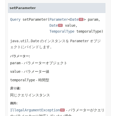
setParameter
Query
 setParameter(
Parameter
<
Date
> param,

SE
Date
 value,

SE
TemporalType
 temporalType)
java.util.Date
のインスタンスを
Parameter
オブジ
ェクトにバインドします。
パラメーター:
param
- パラメーターオブジェクト
value
- パラメーター値
temporalType
- 時間型
戻り値:
同じクエリインスタンス
例外:
IllegalArgumentException
- パラメーターがクエリ
SE
のパラメーターに対応していない場合