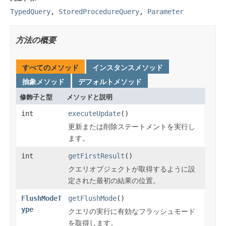
TypedQuery
,
StoredProcedureQuery
,
Parameter
方法の概要
すべてのメソッド
インスタンスメソッド
抽象メソッド
デフォルトメソッド
修飾子と型
メソッドと説明
int
executeUpdate
()
更新または削除ステートメントを実行し
ます。
int
getFirstResult
()
クエリオブジェクトが取得するように設
定された最初の結果の位置。
FlushModeT
getFlushMode
()
ype
クエリの実行に有効なフラッシュモード
を取得します。