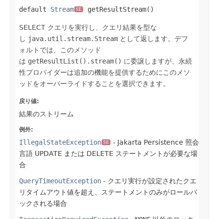
default 
Stream
 getResultStream()
SE
SELECT クエリを実行し、クエリ結果を型な
し
java.util.stream.Stream
として返します。デフ
ォルトでは、このメソッド
は
getResultList().stream()
に委譲しますが、永続
性プロバイダーは追加の機能を提供するためにこのメソ
ッドをオーバーライドすることを選択できます。
戻り値:
結果のストリーム
例外:
IllegalStateException
- Jakarta Persistence 照会
SE
言語 UPDATE または DELETE ステートメントが必要な場
合
QueryTimeoutException
- クエリ実行が設定されたクエ
リタイムアウト値を超え、ステートメントのみがロールバ
ックされる場合