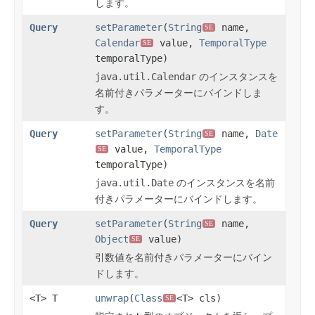
します。
Query
setParameter
(
String
name,
SE
Calendar
value,
TemporalType
SE
temporalType)
java.util.Calendar
のインスタンスを
名前付きパラメーターにバインドしま
す。
Query
setParameter
(
String
name,
Date
SE
value,
TemporalType
SE
temporalType)
java.util.Date
のインスタンスを名前
付きパラメーターにバインドします。
Query
setParameter
(
String
name,
SE
Object
value)
SE
引数値を名前付きパラメーターにバイン
ドします。
<T> T
unwrap
(
Class
<T> cls)
SE