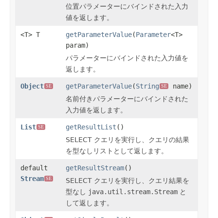
位置パラメーターにバインドされた入力
値を返します。
<T> T
getParameterValue
(
Parameter
<T>
param)
パラメーターにバインドされた入力値を
返します。
Object
getParameterValue
(
String
name)
SE
SE
名前付きパラメーターにバインドされた
入力値を返します。
List
getResultList
()
SE
SELECT クエリを実行し、クエリの結果
を型なしリストとして返します。
default
getResultStream
()
Stream
SE
SELECT クエリを実行し、クエリ結果を
型なし
java.util.stream.Stream
と
して返します。