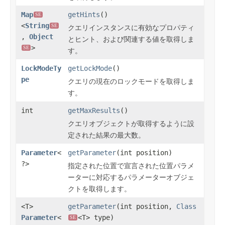
Map
getHints
()
SE
<
String
SE
クエリインスタンスに有効なプロパティ
,
Object
とヒント、および関連する値を取得しま
>
SE
す。
LockModeTy
getLockMode
()
pe
クエリの現在のロックモードを取得しま
す。
int
getMaxResults
()
クエリオブジェクトが取得するように設
定された結果の最大数。
Parameter
<
getParameter
(int position)
?>
指定された位置で宣言された位置パラメ
ーターに対応するパラメーターオブジェ
クトを取得します。
<T>
getParameter
(int position,
Class
Parameter
<
<T> type)
SE