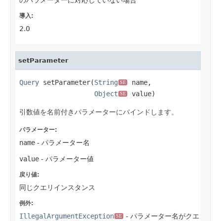
導入:
2.0
setParameter
Query
 setParameter(
String
 name,

SE
Object
 value)
SE
引数値を名前付きパラメーターにバインドします。
パラメーター:
name
- パラメーター名
value
- パラメーター値
戻り値:
同じクエリインスタンス
例外:
IllegalArgumentException
- パラメーター名がクエ
SE