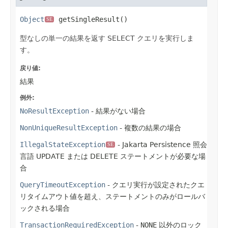
Object
 getSingleResult()
SE
型なしの単一の結果を返す SELECT クエリを実行しま
す。
戻り値:
結果
例外:
NoResultException
- 結果がない場合
NonUniqueResultException
- 複数の結果の場合
IllegalStateException
- Jakarta Persistence 照会
SE
言語 UPDATE または DELETE ステートメントが必要な場
合
QueryTimeoutException
- クエリ実行が設定されたクエ
リタイムアウト値を超え、ステートメントのみがロールバ
ックされる場合
TransactionRequiredException
-
NONE
以外のロック