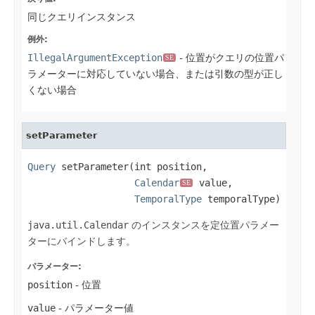
同じクエリインスタンス
例外:
IllegalArgumentException
- 位置がクエリの位置パ
SE
ラメーターに対応していない場合、または引数の型が正し
くない場合
setParameter
Query
 setParameter(int position,

Calendar
 value,

SE
TemporalType
 temporalType)
java.util.Calendar
のインスタンスを定位置パラメー
ターにバインドします。
パラメーター:
position
- 位置
value
- パラメーター値