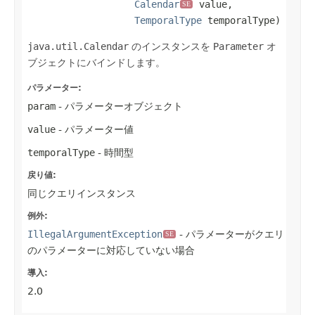
Calendar
 value,

SE
TemporalType
 temporalType)
java.util.Calendar
のインスタンスを
Parameter
オ
ブジェクトにバインドします。
パラメーター:
param
- パラメーターオブジェクト
value
- パラメーター値
temporalType
- 時間型
戻り値:
同じクエリインスタンス
例外:
IllegalArgumentException
- パラメーターがクエリ
SE
のパラメーターに対応していない場合
導入:
2.0