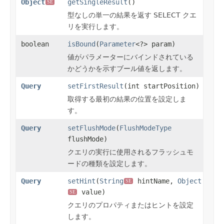
Object
getSingleResult
()
SE
型なしの単一の結果を返す SELECT クエ
リを実行します。
boolean
isBound
(
Parameter
<?> param)
値がパラメーターにバインドされている
かどうかを示すブール値を返します。
Query
setFirstResult
(int startPosition)
取得する最初の結果の位置を設定しま
す。
Query
setFlushMode
(
FlushModeType
flushMode)
クエリの実行に使用されるフラッシュモ
ードの種類を設定します。
Query
setHint
(
String
hintName,
Object
SE
value)
SE
クエリのプロパティまたはヒントを設定
します。