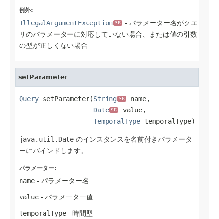
例外:
IllegalArgumentException
- パラメーター名がクエ
SE
リのパラメーターに対応していない場合、または値の引数
の型が正しくない場合
setParameter
Query
 setParameter(
String
 name,

SE
Date
 value,

SE
TemporalType
 temporalType)
java.util.Date
のインスタンスを名前付きパラメータ
ーにバインドします。
パラメーター:
name
- パラメーター名
value
- パラメーター値
temporalType
- 時間型