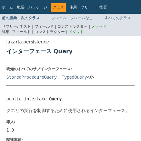
ホーム
概要
パッケージ
クラス
使用
ツリー
非推奨
インデックス
ヘルプ
前の授業
次のクラス
フレーム
フレームなし
すべてのクラス
Jakarta EE Platform API v9.0.0
サマリー:
ネスト |
フィールド |
コンストラクター |
メソッド
詳細:
フィールド |
コンストラクター |
メソッド
jakarta.persistence
インターフェース Query
既知のすべてのサブインターフェース:
StoredProcedureQuery
,
TypedQuery
<X>
public interface 
Query
クエリの実行を制御するために使用されるインターフェース。
導入:
1.0
関連事項: