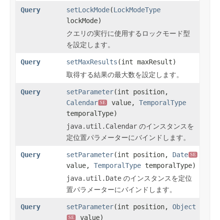
Query
setLockMode
(
LockModeType
lockMode)
クエリの実行に使用するロックモード型
を設定します。
Query
setMaxResults
(int maxResult)
取得する結果の最大数を設定します。
Query
setParameter
(int position,
Calendar
value,
TemporalType
SE
temporalType)
java.util.Calendar
のインスタンスを
定位置パラメーターにバインドします。
Query
setParameter
(int position,
Date
SE
value,
TemporalType
temporalType)
java.util.Date
のインスタンスを定位
置パラメーターにバインドします。
Query
setParameter
(int position,
Object
value)
SE