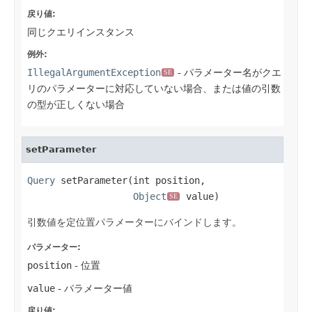
戻り値:
同じクエリインスタンス
例外:
IllegalArgumentException
- パラメーター名がクエ
SE
リのパラメーターに対応していない場合、または値の引数
の型が正しくない場合
setParameter
Query
 setParameter(int position,

Object
 value)
SE
引数値を定位置パラメーターにバインドします。
パラメーター:
position
- 位置
value
- パラメーター値
戻り値: