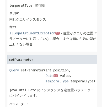
temporalType
- 時間型
戻り値:
同じクエリインスタンス
例外:
IllegalArgumentException
- 位置がクエリの位置パ
SE
ラメーターに対応していない場合、または値の引数の型が
正しくない場合
setParameter
Query
 setParameter(int position,

Date
 value,

SE
TemporalType
 temporalType)
java.util.Date
のインスタンスを定位置パラメーター
にバインドします。
パラメーター: