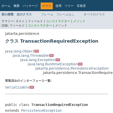
ホーム
概要
パッケージ
クラス
使用
ツリー
非推奨
インデックス
ヘルプ
前の授業
次のクラス
フレーム
フレームなし
すべてのクラス
Jakarta EE Platform API v9.0.0
サマリー:
ネスト |
フィールド |
コンストラクター
|
メソッド
詳細:
フィールド |
コンストラクター
|
メソッド
jakarta.persistence
クラス TransactionRequiredException
java.lang.Object
SE
java.lang.Throwable
SE
java.lang.Exception
SE
java.lang.RuntimeException
SE
jakarta.persistence.PersistenceException
jakarta.persistence.TransactionRequir
実装済みのインターフェース一覧:
Serializable
SE
public class 
TransactionRequiredException
extends 
PersistenceException