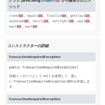
クラス java.lang.
Object
から継承されたメ
SE
ソッド
clone
,
equals
,
finalize
,
getClass
,
SE
SE
SE
SE
hashCode
,
notify
,
notifyAll
,
wait
,
SE
SE
SE
SE
wait
,
wait
SE
SE
コンストラクターの詳細
TransactionRequiredException
public TransactionRequiredException()
詳細メッセージとして
null
を使用して、新し
い
TransactionRequiredException
例外を作成しま
す。
TransactionRequiredException