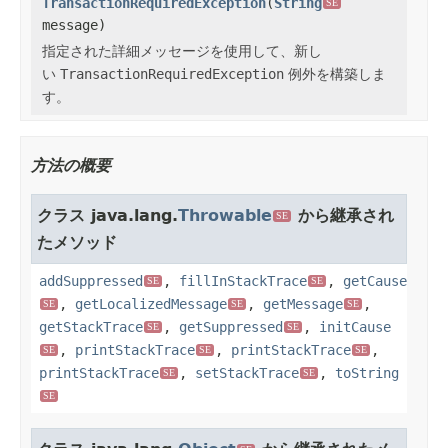
TransactionRequiredException
(
String
SE
message)
指定された詳細メッセージを使用して、新し
い
TransactionRequiredException
例外を構築しま
す。
方法の概要
クラス java.lang.
Throwable
から継承され
SE
たメソッド
addSuppressed
,
fillInStackTrace
,
getCause
SE
SE
,
getLocalizedMessage
,
getMessage
,
SE
SE
SE
getStackTrace
,
getSuppressed
,
initCause
SE
SE
,
printStackTrace
,
printStackTrace
,
SE
SE
SE
printStackTrace
,
setStackTrace
,
toString
SE
SE
SE