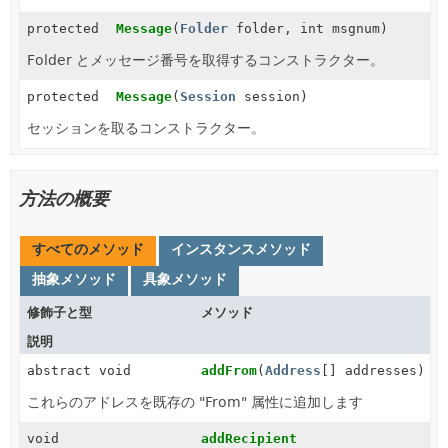
protected
Message
(
Folder
folder, int msgnum)
Folder とメッセージ番号を取得するコンストラクター。
protected
Message
(
Session
session)
セッションを取るコンストラクター。
方法の概要
すべてのメソッド
インスタンスメソッド
抽象メソッド
具象メソッド
修飾子と型
メソッド
説明
abstract void
addFrom
(
Address
[] addresses)
これらのアドレスを既存の "From" 属性に追加します
void
addRecipient