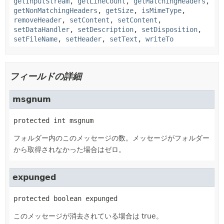
getInputStream
,
getLineCount
,
getMatchingHeaders
,
getNonMatchingHeaders
,
getSize
,
isMimeType
,
removeHeader
,
setContent
,
setContent
,
setDataHandler
,
setDescription
,
setDisposition
,
setFileName
,
setHeader
,
setText
,
writeTo
フィールドの詳細
msgnum
protected
int
msgnum
フォルダー内のこのメッセージの数。メッセージがフォルダー
から取得されなかった場合はゼロ。
expunged
protected
boolean
expunged
このメッセージが消去されている場合は true。