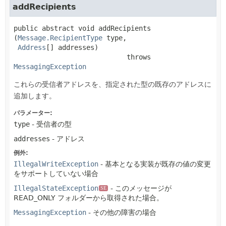
addRecipients
public abstract
void
addRecipients
(
Message.RecipientType
 type,

Address
[] addresses)
                            throws 
MessagingException
これらの受信者アドレスを、指定された型の既存のアドレスに
追加します。
パラメーター:
type
- 受信者の型
addresses
- アドレス
例外:
IllegalWriteException
- 基本となる実装が既存の値の変更
をサポートしていない場合
IllegalStateException
- このメッセージが
SE
READ_ONLY フォルダーから取得された場合。
MessagingException
- その他の障害の場合