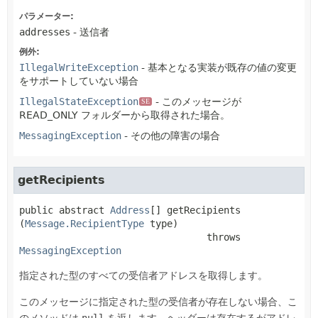
パラメーター:
addresses
- 送信者
例外:
IllegalWriteException
- 基本となる実装が既存の値の変更
をサポートしていない場合
IllegalStateException
- このメッセージが
SE
READ_ONLY フォルダーから取得された場合。
MessagingException
- その他の障害の場合
getRecipients
public abstract
Address
[]
getRecipients
(
Message.RecipientType
 type)
                                 throws 
MessagingException
指定された型のすべての受信者アドレスを取得します。
このメッセージに指定された型の受信者が存在しない場合、こ