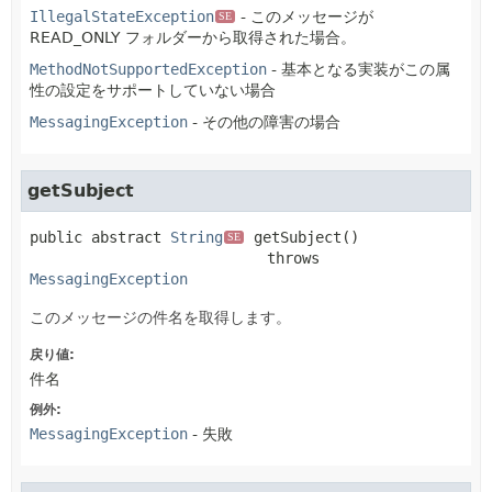
IllegalStateException
- このメッセージが
SE
READ_ONLY フォルダーから取得された場合。
MethodNotSupportedException
- 基本となる実装がこの属
性の設定をサポートしていない場合
MessagingException
- その他の障害の場合
getSubject
public abstract
String
getSubject
()

SE
                           throws 
MessagingException
このメッセージの件名を取得します。
戻り値:
件名
例外:
MessagingException
- 失敗