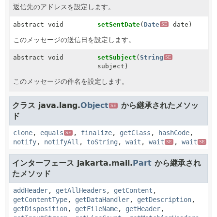
返信先のアドレスを設定します。
abstract void
setSentDate
(
Date
date)
SE
このメッセージの送信日を設定します。
abstract void
setSubject
(
String
SE
subject)
このメッセージの件名を設定します。
クラス java.lang.
Object
から継承されたメソッ
SE
ド
clone
,
equals
,
finalize
,
getClass
,
hashCode
,
SE
notify
,
notifyAll
,
toString
,
wait
,
wait
,
wait
SE
SE
インターフェース jakarta.mail.
Part
から継承され
たメソッド
addHeader
,
getAllHeaders
,
getContent
,
getContentType
,
getDataHandler
,
getDescription
,
getDisposition
,
getFileName
,
getHeader
,