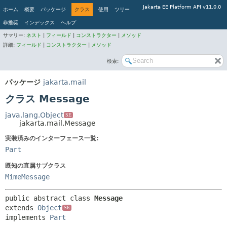
Jakarta EE Platform API v11.0.0
ホーム
概要
パッケージ
クラス
使用
ツリー
非推奨
インデックス
ヘルプ
サマリー:
ネスト
|
フィールド
|
コンストラクター
|
メソッド
詳細:
フィールド
|
コンストラクター
|
メソッド
検索:
パッケージ
jakarta.mail
クラス Message
java.lang.Object
SE
jakarta.mail.Message
実装済みのインターフェース一覧:
Part
既知の直属サブクラス
MimeMessage
public abstract class 
Message
extends 
Object
SE
implements 
Part