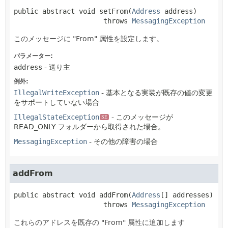
public abstract
void
setFrom
(
Address
 address)
                      throws 
MessagingException
このメッセージに "From" 属性を設定します。
パラメーター:
address
- 送り主
例外:
IllegalWriteException
- 基本となる実装が既存の値の変更
をサポートしていない場合
IllegalStateException
- このメッセージが
SE
READ_ONLY フォルダーから取得された場合。
MessagingException
- その他の障害の場合
addFrom
public abstract
void
addFrom
(
Address
[] addresses)
                      throws 
MessagingException
これらのアドレスを既存の "From" 属性に追加します