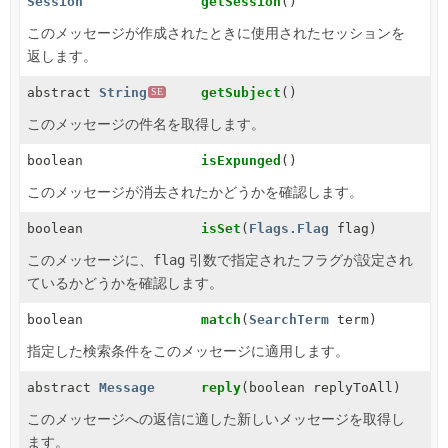
Session
getSession
()
このメッセージが作成されたときに使用されたセッションを
返します。
abstract
String
getSubject
()
SE
このメッセージの件名を取得します。
boolean
isExpunged
()
このメッセージが消去されたかどうかを確認します。
boolean
isSet
(
Flags.Flag
flag)
このメッセージに、
flag
引数で指定されたフラグが設定され
ているかどうかを確認します。
boolean
match
(
SearchTerm
term)
指定した検索条件をこのメッセージに適用します。
abstract
Message
reply
(boolean replyToAll)
このメッセージへの返信に適した新しいメッセージを取得し
ます。