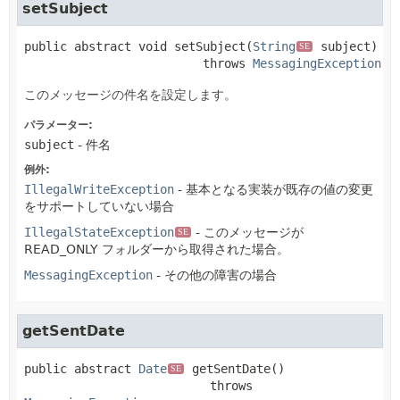
setSubject
public abstract
void
setSubject
(
String
 subject)
SE
                         throws 
MessagingException
このメッセージの件名を設定します。
パラメーター:
subject
- 件名
例外:
IllegalWriteException
- 基本となる実装が既存の値の変更
をサポートしていない場合
IllegalStateException
- このメッセージが
SE
READ_ONLY フォルダーから取得された場合。
MessagingException
- その他の障害の場合
getSentDate
public abstract
Date
getSentDate
()

SE
                          throws 