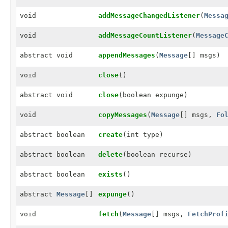
void
addMessageChangedListener
(
Messa
void
addMessageCountListener
(
Message
abstract void
appendMessages
(
Message
[] msgs)
void
close
()
abstract void
close
(boolean expunge)
void
copyMessages
(
Message
[] msgs,
Fo
abstract boolean
create
(int type)
abstract boolean
delete
(boolean recurse)
abstract boolean
exists
()
abstract
Message
[]
expunge
()
void
fetch
(
Message
[] msgs,
FetchProf