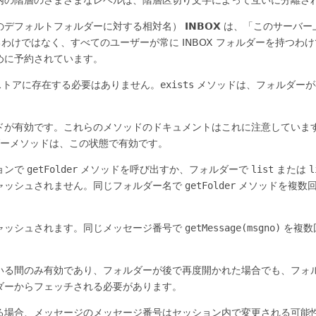
のデフォルトフォルダーに対する相対名）
INBOX
は、「このサーバー
るわけではなく、すべてのユーザーが常に INBOX フォルダーを持つわ
めに予約されています。
ンドストアに存在する必要はありません。
exists
メソッドは、フォルダーが
が有効です。これらのメソッドのドキュメントはこれに注意しています。フ
ーメソッドは、この状態で有効です。
ョンで
getFolder
メソッドを呼び出すか、フォルダーで
list
または
l
ャッシュされません。同じフォルダー名で
getFolder
メソッドを複数回呼
ャッシュされます。同じメッセージ番号で
getMessage(msgno)
を複数
いる間のみ有効であり、フォルダーが後で再度開かれた場合でも、フォ
ダーからフェッチされる必要があります。
去される場合、メッセージのメッセージ番号はセッション内で変更される可