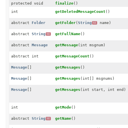
protected void
finalize
()
int
getDeletedMessageCount
()
abstract
Folder
getFolder
(
String
name)
SE
abstract
String
getFullName
()
SE
abstract
Message
getMessage
(int msgnum)
abstract int
getMessageCount
()
Message
[]
getMessages
()
Message
[]
getMessages
(int[] msgnums)
Message
[]
getMessages
(int start, int end)
int
getMode
()
abstract
String
getName
()
SE