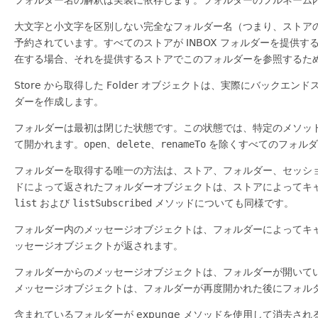
大文字と小文字を区別しない完全なフォルダー名（つまり、ストア
予約されています。すべてのストアが INBOX フォルダーを提供す
在する場合、それを提供するストアでこのフォルダーを参照するた
Store から取得した Folder オブジェクトは、実際にバックエ
ダーを作成します。
フォルダーは最初は閉じた状態です。この状態では、特定のメソッド
て開かれます。
open
、
delete
、
renameTo
を除くすべてのフォルダ
フォルダーを取得する唯一の方法は、ストア、フォルダー、セッシ
ドによって返されたフォルダーオブジェクトは、ストアによってキ
list
および
listSubscribed
メソッドについても同様です。
フォルダー内のメッセージオブジェクトは、フォルダーによってキ
ッセージオブジェクトが返されます。
フォルダーからのメッセージオブジェクトは、フォルダーが開いて
メッセージオブジェクトは、フォルダーが再度開かれた後にフォル
含まれているフォルダーが expunge メソッドを使用して消