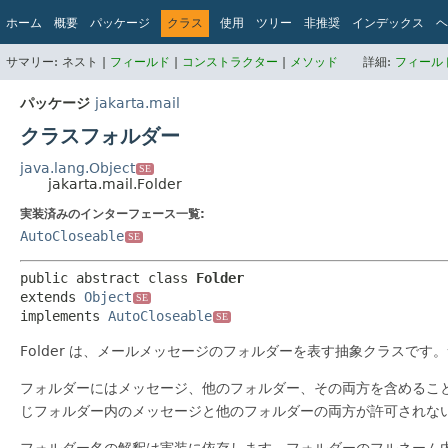
ホーム
概要
パッケージ
クラス
使用
ツリー
非推奨
インデックス
ヘ
サマリー:
ネスト |
フィールド
|
コンストラクター
|
メソッド
詳細:
フィール
パッケージ
jakarta.mail
クラスフォルダー
java.lang.Object
SE
jakarta.mail.Folder
実装済みのインターフェース一覧:
AutoCloseable
SE
public abstract class 
Folder
extends 
Object
SE
implements 
AutoCloseable
SE
Folder は、メールメッセージのフォルダーを表す抽象クラスで
フォルダーにはメッセージ、他のフォルダー、その両方を含めるこ
じフォルダー内のメッセージと他のフォルダーの両方が許可されな
フォルダー名の解釈は実装に依存します。フォルダーのフルネーム