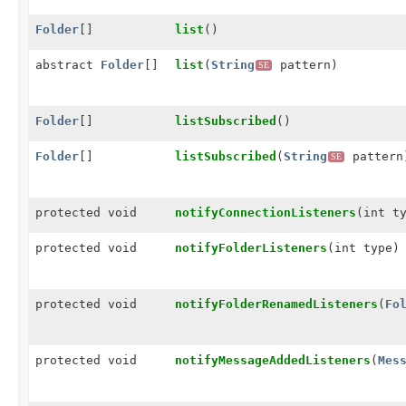
Folder
[]
list
()
abstract
Folder
[]
list
(
String
pattern)
SE
Folder
[]
listSubscribed
()
Folder
[]
listSubscribed
(
String
pattern
SE
protected void
notifyConnectionListeners
(int t
protected void
notifyFolderListeners
(int type)
protected void
notifyFolderRenamedListeners
(
Fo
protected void
notifyMessageAddedListeners
(
Mes