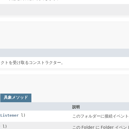
ブジェクトを受け取るコンストラクター。
具象メソッド
説明
nListener
l)
このフォルダーに接続イベント
r
l)
この Folder に Folder