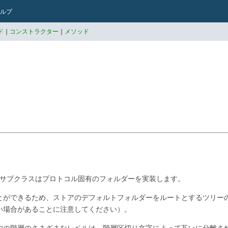
ルプ
ド
|
コンストラクター
|
メソッド
す。サブクラスはプロトコル固有のフォルダーを実装します。
とができるため、ストアのデフォルトフォルダーをルートとするツリー
い場合があることに注意してください）。
内の階層のさまざまなレベルは、階層区切り文字によって互いに分離さ