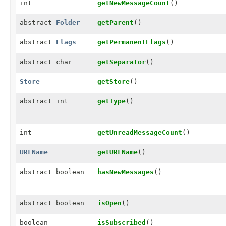
int
getNewMessageCount
()
abstract
Folder
getParent
()
abstract
Flags
getPermanentFlags
()
abstract char
getSeparator
()
Store
getStore
()
abstract int
getType
()
int
getUnreadMessageCount
()
URLName
getURLName
()
abstract boolean
hasNewMessages
()
abstract boolean
isOpen
()
boolean
isSubscribed
()