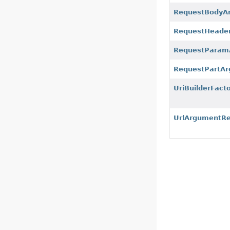
RequestBodyA
RequestHeade
RequestParam
RequestPartAr
UriBuilderFac
UrlArgumentRe