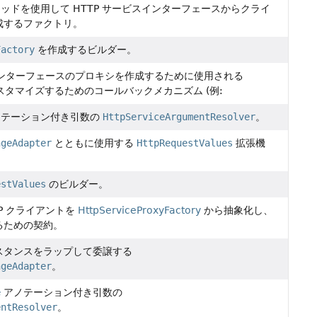
ッドを使用して HTTP サービスインターフェースからクライ
成するファクトリ。
Factory
を作成するビルダー。
スインターフェースのプロキシを作成するために使用される
タマイズするためのコールバックメカニズム (例:
テーション付き引数の
HttpServiceArgumentResolver
。
ngeAdapter
とともに使用する
HttpRequestValues
拡張機
estValues
のビルダー。
P クライアントを
HttpServiceProxyFactory
から抽象化し、
るための契約。
スタンスをラップして委譲する
ngeAdapter
。
e
アノテーション付き引数の
entResolver
。