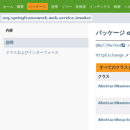
ホーム
概要
パッケージ
使用
ツリー
非推奨
インデックス
検索
ヘ
org.springframework.web.service.invoker
内容
パッケージ org
説明
@NullMarked
 
クラスおよびインターフェース
HttpExchange
メ
すべてのクラス
クラス
AbstractName
AbstractNamed
AbstractReact