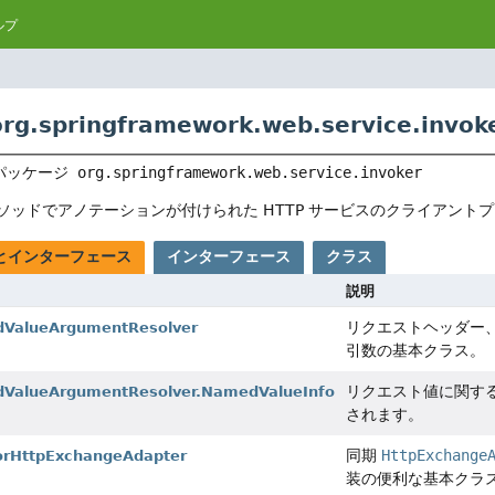
ルプ
.springframework.web.service.invok
パッケージ 
org.springframework.web.service.invoker
ソッドでアノテーションが付けられた HTTP サービスのクライアント
とインターフェース
インターフェース
クラス
説明
リクエストヘッダー、
dValueArgumentResolver
引数の基本クラス。
リクエスト値に関す
ValueArgumentResolver.NamedValueInfo
されます。
同期
HttpExchange
orHttpExchangeAdapter
装の便利な基本クラ