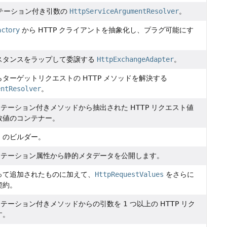
テーション付き引数の
HttpServiceArgumentResolver
。
actory
から HTTP クライアントを抽象化し、プラグ可能にす
スタンスをラップして委譲する
HttpExchangeAdapter
。
ターゲットリクエストの HTTP メソッドを解決する
entResolver
。
テーション付きメソッドから抽出された HTTP リクエスト値
数値のコンテナー。
s
のビルダー。
テーション属性から静的メタデータを公開します。
って追加されたものに加えて、
HttpRequestValues
をさらに
契約。
テーション付きメソッドからの引数を 1 つ以上の HTTP リク
す。