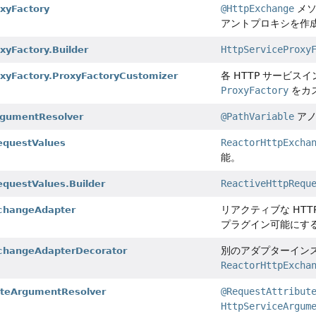
@HttpExchange
メソ
xyFactory
アントプロキシを作
HttpServiceProxy
xyFactory.Builder
各 HTTP サービ
xyFactory.ProxyFactoryCustomizer
ProxyFactory
をカス
@PathVariable
アノ
rgumentResolver
ReactorHttpExcha
equestValues
能。
ReactiveHttpRequ
questValues.Builder
リアクティブな HTT
changeAdapter
プラグイン可能にす
別のアダプターイン
changeAdapterDecorator
ReactorHttpExcha
@RequestAttribut
uteArgumentResolver
HttpServiceArgum