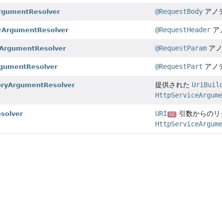
@RequestBody
アノ
rgumentResolver
@RequestHeader
ア
rArgumentResolver
@RequestParam
アノ
ArgumentResolver
@RequestPart
アノ
gumentResolver
提供された
UriBuil
toryArgumentResolver
HttpServiceArgum
URI
引数からのリク
solver
SE
HttpServiceArgum