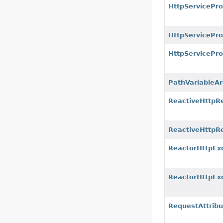
HttpServicePro
HttpServicePro
HttpServicePro
PathVariableA
ReactiveHttpR
ReactiveHttpRe
ReactorHttpEx
ReactorHttpEx
RequestAttrib