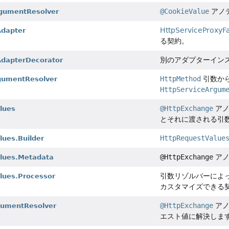
@CookieValue
アノ
gumentResolver
HttpServiceProxyF
dapter
る契約。
別のアダプターイン
dapterDecorator
HttpMethod
引数から
gumentResolver
HttpServiceArgum
@HttpExchange
アノ
lues
とそれに渡される引
HttpRequestValue
ues.Builder
@HttpExchange
アノ
lues.Metadata
引数リゾルバーによ
lues.Processor
カスタマイズできる
@HttpExchange
アノ
gumentResolver
エスト値に解決しま