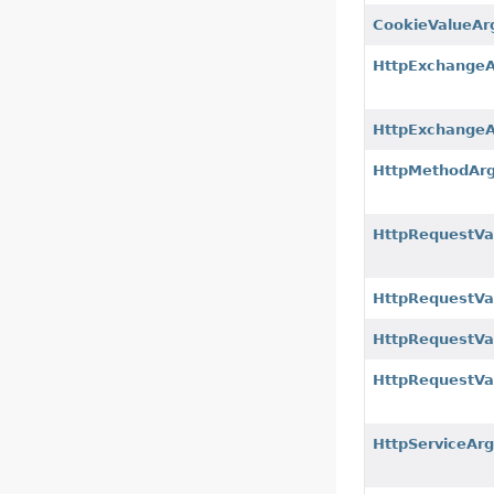
CookieValueAr
HttpExchangeA
HttpExchangeA
HttpMethodAr
HttpRequestVa
HttpRequestVal
HttpRequestVa
HttpRequestVa
HttpServiceAr