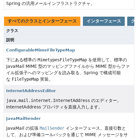
Spring の汎用メールインフラストラクチャ。
すべてのクラスとインターフェース
インターフェース
ク
クラス
説明
ConfigurableMimeFileTypeMap
下にある標準の
MimetypesFileTypeMap
を使用して、標準の
JavaMail MIME 型のマッピングファイルから MIME 型からファ
イル拡張子へのマッピングを読み取る、Spring で構成可能
な
FileTypeMap
実装。
InternetAddressEditor
java.mail.internet.InternetAddress
のエディター。
InternetAddress プロパティを直接入力します。
JavaMailSender
JavaMail の拡張
MailSender
インターフェース。直接引数と
して、および準備コールバックを通じて MIME メッセージをサ