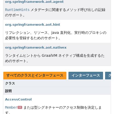
org.springframework.aot.agent
RuntimeHints
メタデータに関連するメソッド呼び出しの記録
のサポート。
org.springframework.aot.hint
リフレクション、リソース、java 直列化、実行時のプロキシの
必要性を登録するためのサポート。
org.springframework.aot.nativex
ランタイムヒントから GraalVM ネイティブ構成を生成するた
めのサポート。
すべてのクラスとインターフェース
インターフェース
ク
クラス
説明
AccessControl
Member
または型シグネチャーのアクセス制御を決定しま
SE
す。