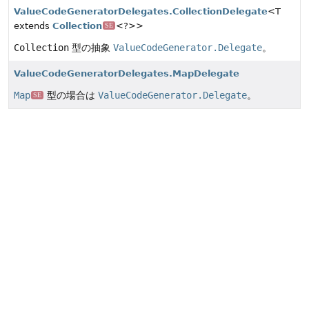
ValueCodeGeneratorDelegates.CollectionDelegate
<T
extends
Collection
<?>>
SE
Collection
型の抽象
ValueCodeGenerator.Delegate
。
ValueCodeGeneratorDelegates.MapDelegate
Map
型の場合は
ValueCodeGenerator.Delegate
。
SE