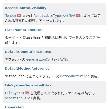
AccessControl.Visibility
Member
または
ResolvableType
の
修飾子
によって決定
SE
SE
される可視性の種類にアクセスします。
ClassNameGenerator
ターゲット
ClassName
と機能名に基づいて一意のクラス名を生
成します。
DefaultGenerationContext
デフォルトの
GenerationContext
実装。
DefaultMethodReference
MethodSpec
に基づくデフォルトの
MethodReference
実装。
FileSystemGeneratedFiles
FileSystem
を使用して生成されたファイルを格納する
SE
GeneratedFiles
実装。
Generated