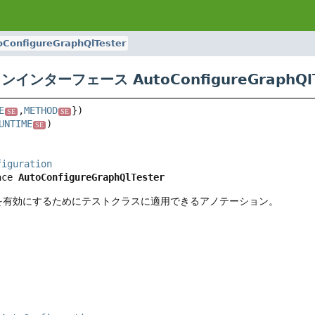
oConfigureGraphQlTester
インターフェース AutoConfigureGraphQlT
E
,
METHOD
SE
SE
UNTIME
SE
figuration
ace 
AutoConfigureGraphQlTester
有効にするためにテストクラスに適用できるアノテーション。