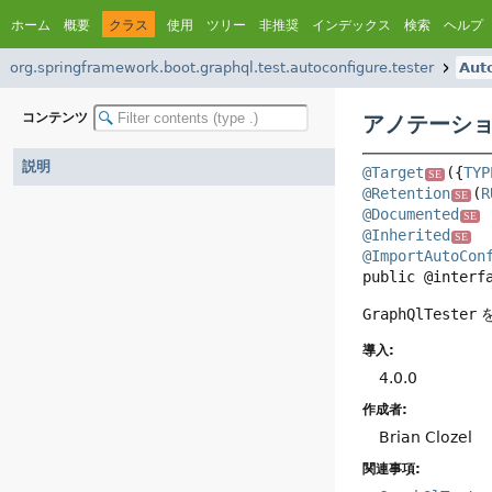
ホーム
概要
クラス
使用
ツリー
非推奨
インデックス
検索
ヘルプ
org.springframework.boot.graphql.test.autoconfigure.tester
Aut
コンテンツ
アノテーション
説明
@Target
({
TYP
SE
@Retention
(
R
SE
@Documented
SE
@Inherited
SE
@ImportAutoCon
public @interf
GraphQlTester
を
導入:
4.0.0
作成者:
Brian Clozel
関連事項: