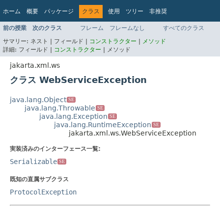
ホーム
概要
パッケージ
クラス
使用
ツリー
非推奨
インデックス
ヘルプ
前の授業
次のクラス
フレーム
フレームなし
すべてのクラス
Jakarta EE Platform API v9.0.0
サマリー:
ネスト |
フィールド |
コンストラクター
|
メソッド
詳細:
フィールド |
コンストラクター
|
メソッド
jakarta.xml.ws
クラス WebServiceException
java.lang.Object
SE
java.lang.Throwable
SE
java.lang.Exception
SE
java.lang.RuntimeException
SE
jakarta.xml.ws.WebServiceException
実装済みのインターフェース一覧:
Serializable
SE
既知の直属サブクラス
ProtocolException