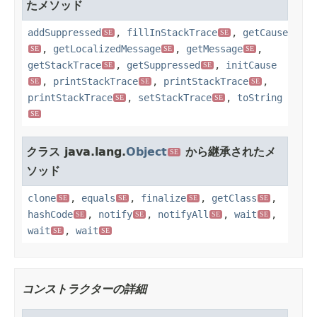
たメソッド
addSuppressed
,
fillInStackTrace
,
getCause
SE
SE
,
getLocalizedMessage
,
getMessage
,
SE
SE
SE
getStackTrace
,
getSuppressed
,
initCause
SE
SE
,
printStackTrace
,
printStackTrace
,
SE
SE
SE
printStackTrace
,
setStackTrace
,
toString
SE
SE
SE
クラス java.lang.
Object
から継承されたメ
SE
ソッド
clone
,
equals
,
finalize
,
getClass
,
SE
SE
SE
SE
hashCode
,
notify
,
notifyAll
,
wait
,
SE
SE
SE
SE
wait
,
wait
SE
SE
コンストラクターの詳細