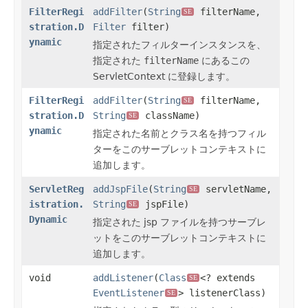
FilterRegi
addFilter
(
String
filterName,
SE
stration.D
Filter
filter)
ynamic
指定されたフィルターインスタンスを、
指定された
filterName
にあるこの
ServletContext に登録します。
FilterRegi
addFilter
(
String
filterName,
SE
stration.D
String
className)
SE
ynamic
指定された名前とクラス名を持つフィル
ターをこのサーブレットコンテキストに
追加します。
ServletReg
addJspFile
(
String
servletName,
SE
istration.
String
jspFile)
SE
Dynamic
指定された jsp ファイルを持つサーブレ
ットをこのサーブレットコンテキストに
追加します。
void
addListener
(
Class
<? extends
SE
EventListener
> listenerClass)
SE