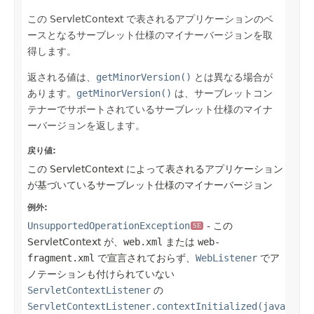
この ServletContext で表されるアプリケーションのベ
ースとなるサーブレット仕様のマイナーバージョンを取
得します。
返される値は、
getMinorVersion()
とは異なる場合が
あります。
getMinorVersion()
は、サーブレットコン
テナーでサポートされているサーブレット仕様のマイナ
ーバージョンを返します。
戻り値:
この ServletContext によって表されるアプリケーション
が基づいているサーブレット仕様のマイナーバージョン
例外:
UnsupportedOperationException
- この
SE
ServletContext が、
web.xml
または
web-
fragment.xml
で宣言されておらず、
WebListener
でア
ノテーションも付けられていない
ServletContextListener
の
ServletContextListener.contextInitialized(java