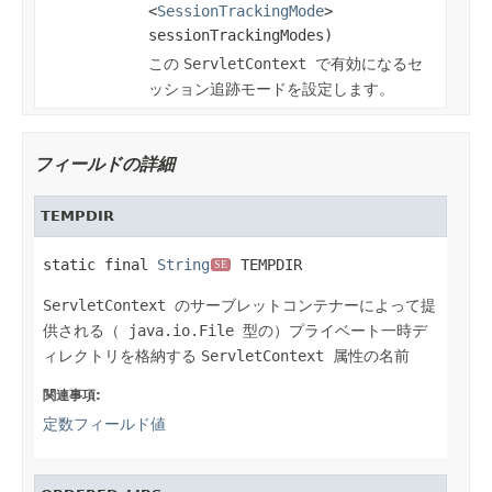
<
SessionTrackingMode
>
sessionTrackingModes)
この
ServletContext
で有効になるセ
ッション追跡モードを設定します。
フィールドの詳細
TEMPDIR
static final 
String
 TEMPDIR
SE
ServletContext
のサーブレットコンテナーによって提
供される（
java.io.File
型の）プライベート一時デ
ィレクトリを格納する
ServletContext
属性の名前
関連事項:
定数フィールド値