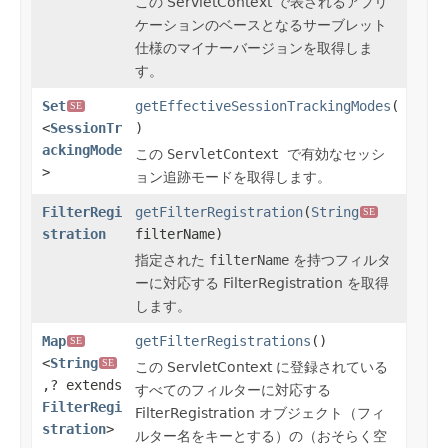
この ServletContext で表されるアプリ
ケーションのベースとなるサーブレット
仕様のマイナーバージョンを取得しま
す。
Set
getEffectiveSessionTrackingModes
(
SE
<
SessionTr
)
ackingMode
この
ServletContext
で有効なセッシ
>
ョン追跡モードを取得します。
FilterRegi
getFilterRegistration
(
String
SE
stration
filterName)
指定された
filterName
を持つフィルタ
ーに対応する FilterRegistration を取得
します。
Map
getFilterRegistrations
()
SE
<
String
SE
この ServletContext に登録されている
,? extends
すべてのフィルターに対応する
FilterRegi
FilterRegistration オブジェクト（フィ
stration
>
ルター名をキーとする）の（おそらく空