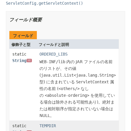
ServletConfig.getServletContext()
フィールド概要
フィールド
修飾子と型
フィールドと説明
static
ORDERED_LIBS
String
SE
WEB-INF/lib
内の JAR ファイルの名前
のリストが、その値
(
java.util.List<java.lang.String>
型) に含まれている
ServletContext
属
性の名前 (
<others/>
なし
の
<absolute-ordering>
を使用してい
る場合は除外される可能性あり)。絶対ま
たは相対順序が指定されていない場合は
NULL。
static
TEMPDIR