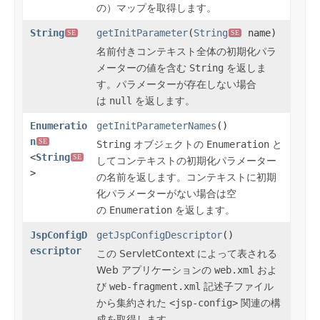
の）マップを取得します。
String
getInitParameter
(
String
name)
SE
SE
名前付きコンテキスト全体の初期化パラ
メーターの値を含む
String
を返しま
す。パラメーターが存在しない場合
は
null
を返します。
Enumeratio
getInitParameterNames
()
n
SE
String
オブジェクトの
Enumeration
と
<
String
SE
してコンテキストの初期化パラメーター
>
の名前を返します。コンテキストに初期
化パラメーターがない場合は空
の
Enumeration
を返します。
JspConfigD
getJspConfigDescriptor
()
escriptor
この ServletContext によって表される
Web アプリケーションの
web.xml
およ
び
web-fragment.xml
記述子ファイル
から集約された
<jsp-config>
関連の構
成を取得します。