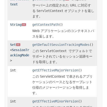
text
サーバー上の指定された URL に対応す
る
ServletContext
オブジェクトを返し
ます。
String
getContextPath
()
SE
Web アプリケーションのコンテキストパ
スを返します。
Set
getDefaultSessionTrackingModes
()
SE
<
SessionTr
この
ServletContext
でデフォルトで
ackingMode
サポートされているセッション追跡モー
>
ドを取得します。
int
getEffectiveMajorVersion
()
この ServletContext で表されるアプリ
ケーションのベースとなるサーブレット
仕様のメジャーバージョンを取得しま
す。
int
getEffectiveMinorVersion
()