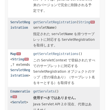
来のバージョンで完全に削除される予
定です。
ServletReg
getServletRegistration
(
String
SE
istration
servletName)
指定された
servletName
を持つサーブ
レットに対応する ServletRegistration
を取得します。
Map
getServletRegistrations
()
SE
<
String
SE
この ServletContext で登録されたすべ
,? extends
てのサーブレットに対応する
ServletReg
ServletRegistration オブジェクトのマ
istration
>
ップ（空の場合あり）（サーブレット名
をキーとする）を取得する
Enumeratio
getServlets
()
n
SE
使用すべきではありません。
<
Servlet
>
Java Servlet API 2.0 現在、代替はあ
りません。