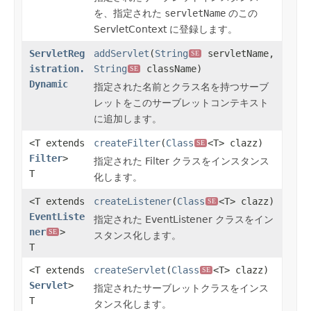
を、指定された
servletName
のこの
ServletContext に登録します。
ServletReg
addServlet
(
String
servletName,
SE
istration.
String
className)
SE
Dynamic
指定された名前とクラス名を持つサーブ
レットをこのサーブレットコンテキスト
に追加します。
<T extends
createFilter
(
Class
<T> clazz)
SE
Filter
>
指定された Filter クラスをインスタンス
T
化します。
<T extends
createListener
(
Class
<T> clazz)
SE
EventListe
指定された EventListener クラスをイン
ner
>
SE
スタンス化します。
T
<T extends
createServlet
(
Class
<T> clazz)
SE
Servlet
>
指定されたサーブレットクラスをインス
T
タンス化します。