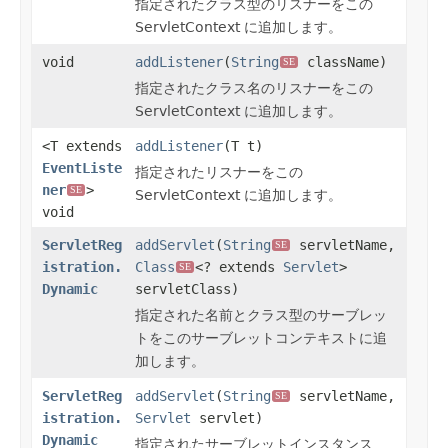
指定されたクラス型のリスナーをこの
ServletContext に追加します。
void
addListener
(
String
className)
SE
指定されたクラス名のリスナーをこの
ServletContext に追加します。
<T extends
addListener
(T t)
EventListe
指定されたリスナーをこの
ner
>
SE
ServletContext に追加します。
void
ServletReg
addServlet
(
String
servletName,
SE
istration.
Class
<? extends
Servlet
>
SE
Dynamic
servletClass)
指定された名前とクラス型のサーブレッ
トをこのサーブレットコンテキストに追
加します。
ServletReg
addServlet
(
String
servletName,
SE
istration.
Servlet
servlet)
Dynamic
指定されたサーブレットインスタンス