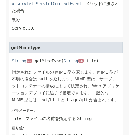
x.servlet.ServletContextEvent)
メソッドに渡され
た場合
導入:
Servlet 3.0
getMimeType
String
 getMimeType(
String
 file)
SE
SE
指定されたファイルの MIME 型を返します。MIME 型が
不明の場合は
null
を返します。MIME 型は、サーブレ
ットコンテナーの構成によって決定され、Web アプリケ
ーションデプロイ記述子で指定できます。一般的な
MIME 型には
text/html
と
image/gif
が含まれます。
パラメーター:
file
- ファイルの名前を指定する
String
戻り値: