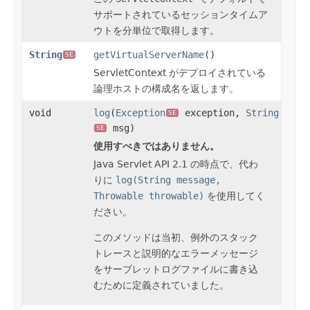
サポートされているセッションタイムア
ウトを分単位で取得します。
String
getVirtualServerName
()
SE
ServletContext がデプロイされている
論理ホストの構成名を返します。
void
log
(
Exception
exception,
String
SE
msg)
SE
使用すべきではありません。
Java Servlet API 2.1 の時点で、代わ
りに
log(String message,
Throwable throwable)
を使用してく
ださい。
このメソッドは当初、例外のスタック
トレースと説明的なエラーメッセージ
をサーブレットログファイルに書き込
むために定義されていました。