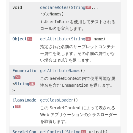
void
declareRoles
(
String
...
SE
roleNames)
isUserInRole
を使用してテストされる
ロール名を宣言します。
Object
getAttribute
(
String
name)
SE
SE
指定された名前のサーブレットコンテナ
ー属性を返します。その名前の属性がな
い場合は
null
を返します。
Enumeratio
getAttributeNames
()
n
SE
この ServletContext 内で使用可能な属
<
String
SE
性名を含む
Enumeration
を返します。
>
ClassLoade
getClassLoader
()
r
SE
この ServletContext によって表される
Web アプリケーションのクラスローダー
を取得します。
ServletCon
getContext
(
String
uripath)
SE