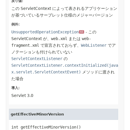
戻り値:
この ServletContext によって表されるアプリケーション
が基づいているサーブレット仕様のメジャーバージョン
例外:
UnsupportedOperationException
- この
SE
ServletContext が、
web.xml
または
web-
fragment.xml
で宣言されておらず、
WebListener
でア
ノテーションも付けられていない
ServletContextListener
の
ServletContextListener.contextInitialized(java
x.servlet.ServletContextEvent)
メソッドに渡され
た場合
導入:
Servlet 3.0
getEffectiveMinorVersion
int getEffectiveMinorVersion()