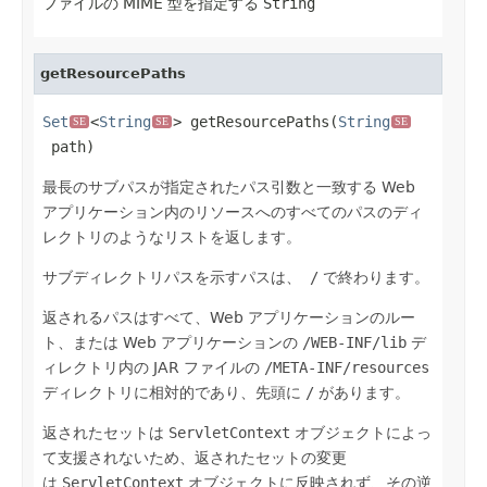
ファイルの MIME 型を指定する
String
getResourcePaths
Set
<
String
> getResourcePaths(
String
SE
SE
SE
 path)
最長のサブパスが指定されたパス引数と一致する Web
アプリケーション内のリソースへのすべてのパスのディ
レクトリのようなリストを返します。
サブディレクトリパスを示すパスは、
/
で終わります。
返されるパスはすべて、Web アプリケーションのルー
ト、または Web アプリケーションの
/WEB-INF/lib
デ
ィレクトリ内の JAR ファイルの
/META-INF/resources
ディレクトリに相対的であり、先頭に
/
があります。
返されたセットは
ServletContext
オブジェクトによっ
て支援されないため、返されたセットの変更
は
ServletContext
オブジェクトに反映されず、その逆