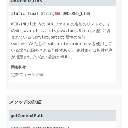
ORDERED_LIBS
static final 
String
 ORDERED_LIBS
SE
WEB-INF/lib
内の JAR ファイルの名前のリストが、そ
の値 (
java.util.List<java.lang.String>
型) に含
まれている
ServletContext
属性の名前
(
<others/>
なしの
<absolute-ordering>
を使用して
いる場合は除外される可能性あり)。絶対または相対順序
が指定されていない場合は NULL。
関連事項:
定数フィールド値
メソッドの詳細
getContextPath