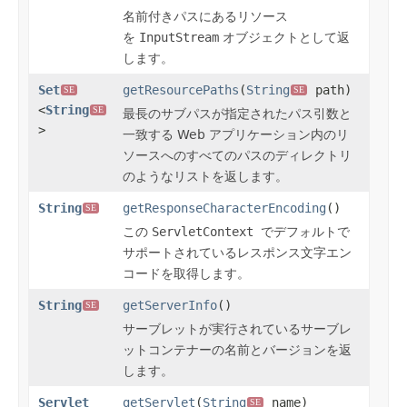
名前付きパスにあるリソース
を
InputStream
オブジェクトとして返
します。
Set
getResourcePaths
(
String
path)
SE
SE
<
String
SE
最長のサブパスが指定されたパス引数と
>
一致する Web アプリケーション内のリ
ソースへのすべてのパスのディレクトリ
のようなリストを返します。
String
getResponseCharacterEncoding
()
SE
この
ServletContext
でデフォルトで
サポートされているレスポンス文字エン
コードを取得します。
String
getServerInfo
()
SE
サーブレットが実行されているサーブレ
ットコンテナーの名前とバージョンを返
します。
Servlet
getServlet
(
String
name)
SE