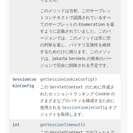
このメソッドは当初、このサーブレッ
トコンテキストで認識されているすべ
てのサーブレットの
Enumeration
を返
すように定義されていました。このバ
ージョンでは、このメソッドは常に空
の列挙を返し、バイナリ互換性を維持
するためだけに残ります。このメソッ
ドは、Jakarta Servlets の将来のバー
ジョンで完全に削除される予定です。
SessionCoo
getSessionCookieConfig
()
kieConfig
この
ServletContext
のために作成さ
れたセッショントラッキング Cookie の
さまざまなプロパティを構成するために
使用される
SessionCookieConfig
オブ
ジェクトを取得します。
int
getSessionTimeout
()
この
ServletContext
でデフォルトで