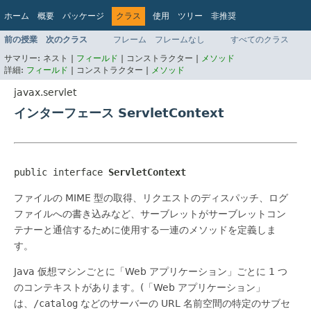
ホーム
概要
パッケージ
クラス
使用
ツリー
非推奨
インデックス
ヘルプ
前の授業
次のクラス
フレーム
フレームなし
すべてのクラス
Jakarta EE 8 仕様 API
サマリー:
ネスト |
フィールド
|
コンストラクター |
メソッド
詳細:
フィールド
|
コンストラクター |
メソッド
javax.servlet
インターフェース ServletContext
public interface 
ServletContext
ファイルの MIME 型の取得、リクエストのディスパッチ、ログ
ファイルへの書き込みなど、サーブレットがサーブレットコン
テナーと通信するために使用する一連のメソッドを定義しま
す。
Java 仮想マシンごとに「Web アプリケーション」ごとに 1 つ
のコンテキストがあります。(「Web アプリケーション」
は、
/catalog
などのサーバーの URL 名前空間の特定のサブセ