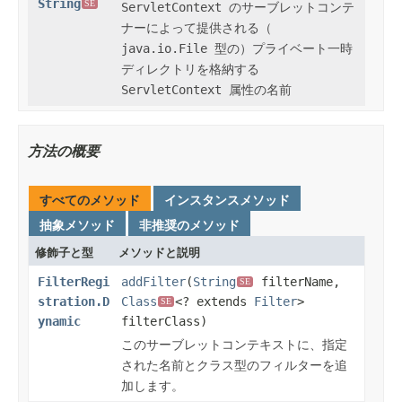
String
SE
ServletContext
のサーブレットコンテ
ナーによって提供される（
java.io.File
型の）プライベート一時
ディレクトリを格納する
ServletContext
属性の名前
方法の概要
すべてのメソッド
インスタンスメソッド
抽象メソッド
非推奨のメソッド
修飾子と型
メソッドと説明
FilterRegi
addFilter
(
String
filterName,
SE
stration.D
Class
<? extends
Filter
>
SE
ynamic
filterClass)
このサーブレットコンテキストに、指定
された名前とクラス型のフィルターを追
加します。