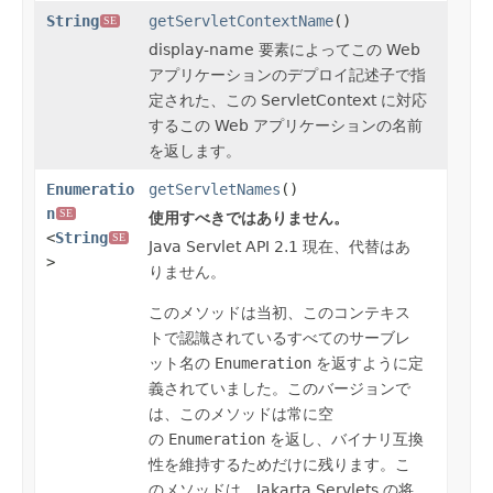
String
getServletContextName
()
SE
display-name 要素によってこの Web
アプリケーションのデプロイ記述子で指
定された、この ServletContext に対応
するこの Web アプリケーションの名前
を返します。
Enumeratio
getServletNames
()
n
SE
使用すべきではありません。
<
String
SE
Java Servlet API 2.1 現在、代替はあ
>
りません。
このメソッドは当初、このコンテキス
トで認識されているすべてのサーブレ
ット名の
Enumeration
を返すように定
義されていました。このバージョンで
は、このメソッドは常に空
の
Enumeration
を返し、バイナリ互換
性を維持するためだけに残ります。こ
のメソッドは、Jakarta Servlets の将