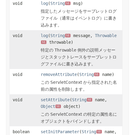
void
log
(
String
msg)
SE
指定したメッセージをサーブレットログ
ファイル（通常はイベントログ）に書き
込みます。
void
log
(
String
message,
Throwable
SE
throwable)
SE
特定の
Throwable
例外の説明メッセー
ジとスタックトレースをサーブレットロ
グファイルに書き込みます。
void
removeAttribute
(
String
name)
SE
この ServletContext から指定された名
前の属性を削除します。
void
setAttribute
(
String
name,
SE
Object
object)
SE
この ServletContext の特定の属性名に
オブジェクトをバインドします。
boolean
setInitParameter
(
String
name,
SE