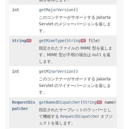
int
getMajorVersion
()
このコンテナーがサポートする Jakarta
Servlet のメジャーバージョンを返しま
す。
String
getMimeType
(
String
file)
SE
SE
指定されたファイルの MIME 型を返しま
す。MIME 型が不明の場合は
null
を返
します。
int
getMinorVersion
()
このコンテナーがサポートする Jakarta
Servlet のマイナーバージョンを返しま
す。
RequestDis
getNamedDispatcher
(
String
name)
SE
patcher
指定されたサーブレットのラッパーとし
て機能する
RequestDispatcher
オブジ
ェクトを返します。