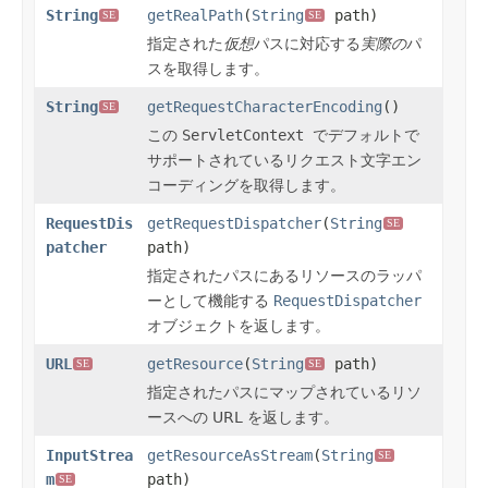
String
getRealPath
(
String
path)
SE
SE
指定された
仮想
パスに対応する
実際の
パ
スを取得します。
String
getRequestCharacterEncoding
()
SE
この
ServletContext
でデフォルトで
サポートされているリクエスト文字エン
コーディングを取得します。
RequestDis
getRequestDispatcher
(
String
SE
patcher
path)
指定されたパスにあるリソースのラッパ
ーとして機能する
RequestDispatcher
オブジェクトを返します。
URL
getResource
(
String
path)
SE
SE
指定されたパスにマップされているリソ
ースへの URL を返します。
InputStrea
getResourceAsStream
(
String
SE
m
path)
SE