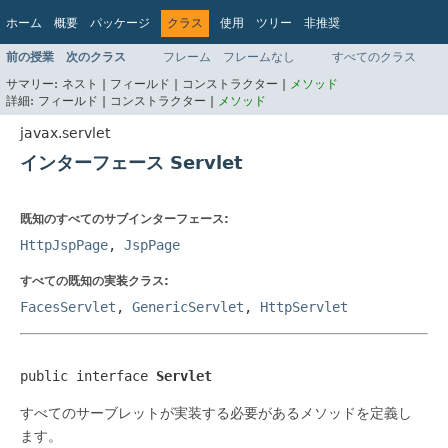
ホーム
概要
パッケージ
クラス
使用
ツリー
非推奨
インデックス
ヘルプ
前の授業
次のクラス
フレーム
フレームなし
すべてのクラス
Jakarta EE 8 仕様 API
サマリー:
ネスト |
フィールド |
コンストラクター |
メソッド
詳細:
フィールド |
コンストラクター |
メソッド
javax.servlet
インターフェース Servlet
既知のすべてのサブインターフェース:
HttpJspPage
,
JspPage
すべての既知の実装クラス:
FacesServlet
,
GenericServlet
,
HttpServlet
public interface 
Servlet
すべてのサーブレットが実装する必要があるメソッドを定義し
ます。