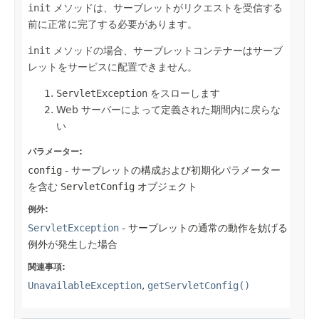
init
メソッドは、サーブレットがリクエストを受信する
前に正常に完了する必要があります。
init
メソッドの場合、サーブレットコンテナーはサーブ
レットをサービスに配置できません。
ServletException
をスローします
Web サーバーによって定義された期間内に戻らな
い
パラメーター:
config
- サーブレットの構成および初期化パラメーター
を含む
ServletConfig
オブジェクト
例外:
ServletException
- サーブレットの通常の動作を妨げる
例外が発生した場合
関連事項:
UnavailableException
,
getServletConfig()