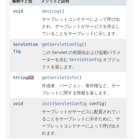
修飾子と型
メソッドと説明
void
destroy
()
サーブレットコンテナーによって呼び出
され、サーブレットがサービスを停止し
ていることをサーブレットに示します。
ServletCon
getServletConfig
()
fig
この Servlet の初期化および起動パラメ
ーターを含む
ServletConfig
オブジェ
クトを返します。
String
getServletInfo
()
SE
作成者、バージョン、著作権など、サー
ブレットに関する情報を返します。
void
init
(
ServletConfig
config)
サーブレットがサービスに配置されてい
ることをサーブレットに示すために、サ
ーブレットコンテナーによって呼び出さ
れます。