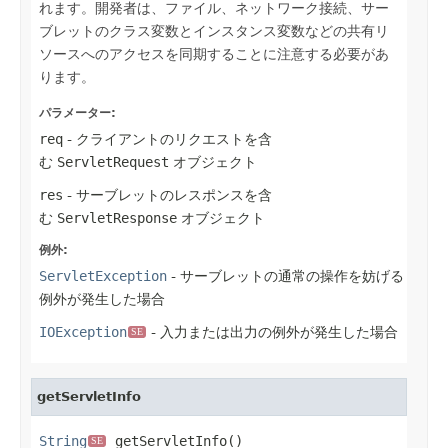
れます。開発者は、ファイル、ネットワーク接続、サー
ブレットのクラス変数とインスタンス変数などの共有リ
ソースへのアクセスを同期することに注意する必要があ
ります。
パラメーター:
req
- クライアントのリクエストを含
む
ServletRequest
オブジェクト
res
- サーブレットのレスポンスを含
む
ServletResponse
オブジェクト
例外:
ServletException
- サーブレットの通常の操作を妨げる
例外が発生した場合
IOException
- 入力または出力の例外が発生した場合
SE
getServletInfo
String
 getServletInfo()
SE