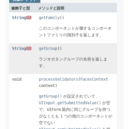
修飾子と型
メソッドと説明
String
getFamily
()
SE
このコンポーネントが属するコンポーネ
ントファミリの識別子を返します。
String
getGroup
()
SE
ラジオボタングループの名前を返しま
す。
void
processValidators
(
FacesContext
context)
getGroup()
が設定されていて、
UIInput.getSubmittedValue()
が空
で、
UIForm
親内に同じグループを持つ
少なくとも 1 つの他のコンポーネントが
空でない