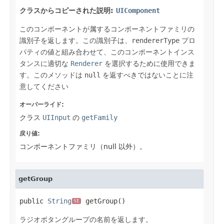
クラスからコピーされた説明:
UIComponent
このコンポーネントが属するコンポーネントファミリの
識別子を返します。この識別子は、
rendererType
プロ
パティの値と組み合わせて、このコンポーネントインス
タンスに適切な
Renderer
を選択するために使用できま
す。このメソッドは
null
を返すべきではないことに注
意してください
オーバーライド:
クラス
UIInput
の
getFamily
戻り値:
コンポーネントファミリ（null 以外）。
getGroup
public 
String
 getGroup()
SE
ラジオボタングループの名前を返します。