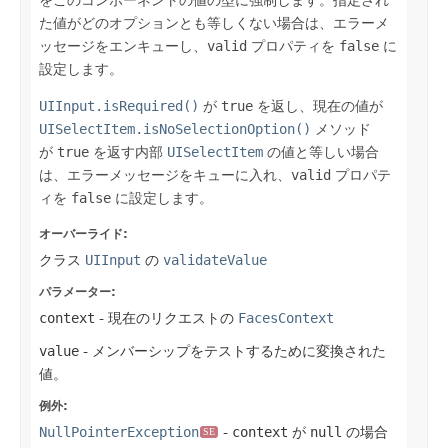
た値がどのオプションとも等しくない場合は、エラーメ
ッセージをエンキューし、
valid
プロパティを
false
に
設定します。
UIInput.isRequired()
が
true
を返し、現在の値が
UISelectItem.isNoSelectionOption()
メソッド
が
true
を返す内部
UISelectItem
の値と等しい場合
は、エラーメッセージをキューに入れ、
valid
プロパテ
ィを
false
に設定します。
オーバーライド:
クラス
UIInput
の
validateValue
パラメーター:
context
- 現在のリクエストの
FacesContext
value
- メンバーシップをテストするために変換された
値。
例外:
NullPointerException
-
context
が
null
の場合
SE