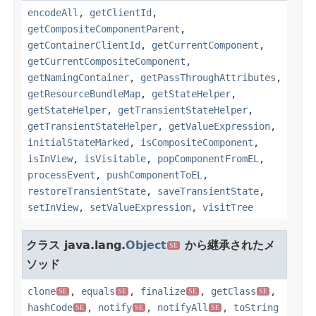
encodeAll
,
getClientId
,
getCompositeComponentParent
,
getContainerClientId
,
getCurrentComponent
,
getCurrentCompositeComponent
,
getNamingContainer
,
getPassThroughAttributes
,
getResourceBundleMap
,
getStateHelper
,
getStateHelper
,
getTransientStateHelper
,
getTransientStateHelper
,
getValueExpression
,
initialStateMarked
,
isCompositeComponent
,
isInView
,
isVisitable
,
popComponentFromEL
,
processEvent
,
pushComponentToEL
,
restoreTransientState
,
saveTransientState
,
setInView
,
setValueExpression
,
visitTree
クラス java.lang.
Object
から継承されたメ
SE
ソッド
clone
,
equals
,
finalize
,
getClass
,
SE
SE
SE
SE
hashCode
,
notify
,
notifyAll
,
toString
SE
SE
SE