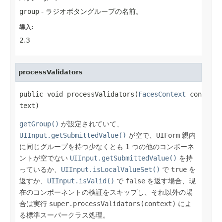
group
- ラジオボタングループの名前。
導入:
2.3
processValidators
public void processValidators(
FacesContext
 con
text)
getGroup()
が設定されていて、
UIInput.getSubmittedValue()
が空で、
UIForm
親内
に同じグループを持つ少なくとも 1 つの他のコンポーネ
ントが空でない
UIInput.getSubmittedValue()
を持
っているか、
UIInput.isLocalValueSet()
で
true
を
返すか、
UIInput.isValid()
で
false
を返す場合、現
在のコンポーネントの検証をスキップし、それ以外の場
合は実行
super.processValidators(context)
によ
る標準スーパークラス処理。