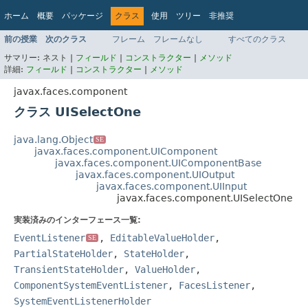
ホーム
概要
パッケージ
クラス
使用
ツリー
非推奨
インデックス
ヘルプ
前の授業
次のクラス
フレーム
フレームなし
すべてのクラス
Jakarta EE 8 仕様 API
サマリー:
ネスト |
フィールド
|
コンストラクター
|
メソッド
詳細:
フィールド
|
コンストラクター
|
メソッド
javax.faces.component
クラス UISelectOne
java.lang.Object
SE
javax.faces.component.UIComponent
javax.faces.component.UIComponentBase
javax.faces.component.UIOutput
javax.faces.component.UIInput
javax.faces.component.UISelectOne
実装済みのインターフェース一覧:
EventListener
,
EditableValueHolder
,
SE
PartialStateHolder
,
StateHolder
,
TransientStateHolder
,
ValueHolder
,
ComponentSystemEventListener
,
FacesListener
,
SystemEventListenerHolder