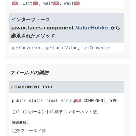
,
wait
,
wait
,
wait
SE
SE
SE
SE
インターフェース
javax.faces.component.
ValueHolder
から
継承されたメソッド
getConverter
,
getLocalValue
,
setConverter
フィールドの詳細
COMPONENT_TYPE
public static final 
String
 COMPONENT_TYPE
SE
このコンポーネントの標準コンポーネント型。
関連事項:
定数フィールド値