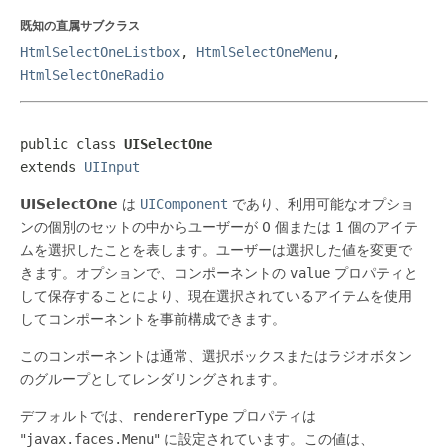
既知の直属サブクラス
HtmlSelectOneListbox
,
HtmlSelectOneMenu
,
HtmlSelectOneRadio
public class 
UISelectOne
extends 
UIInput
UISelectOne
は
UIComponent
であり、利用可能なオプショ
ンの個別のセットの中からユーザーが 0 個または 1 個のアイテ
ムを選択したことを表します。ユーザーは選択した値を変更で
きます。オプションで、コンポーネントの
value
プロパティと
して保存することにより、現在選択されているアイテムを使用
してコンポーネントを事前構成できます。
このコンポーネントは通常、選択ボックスまたはラジオボタン
のグループとしてレンダリングされます。
デフォルトでは、
rendererType
プロパティは
"
javax.faces.Menu
" に設定されています。この値は、