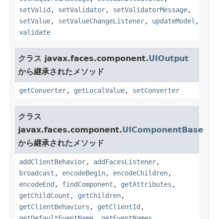
setValid
,
setValidator
,
setValidatorMessage
,
setValue
,
setValueChangeListener
,
updateModel
,
validate
クラス javax.faces.component.
UIOutput
から継承されたメソッド
getConverter
,
getLocalValue
,
setConverter
クラス
javax.faces.component.
UIComponentBase
から継承されたメソッド
addClientBehavior
,
addFacesListener
,
broadcast
,
encodeBegin
,
encodeChildren
,
encodeEnd
,
findComponent
,
getAttributes
,
getChildCount
,
getChildren
,
getClientBehaviors
,
getClientId
,
getDefaultEventName
,
getEventNames
,