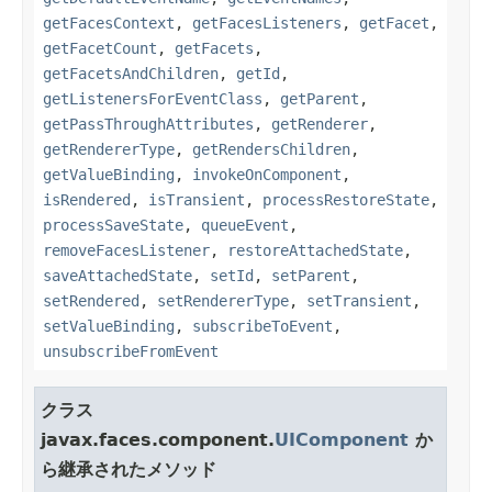
getFacesContext
,
getFacesListeners
,
getFacet
,
getFacetCount
,
getFacets
,
getFacetsAndChildren
,
getId
,
getListenersForEventClass
,
getParent
,
getPassThroughAttributes
,
getRenderer
,
getRendererType
,
getRendersChildren
,
getValueBinding
,
invokeOnComponent
,
isRendered
,
isTransient
,
processRestoreState
,
processSaveState
,
queueEvent
,
removeFacesListener
,
restoreAttachedState
,
saveAttachedState
,
setId
,
setParent
,
setRendered
,
setRendererType
,
setTransient
,
setValueBinding
,
subscribeToEvent
,
unsubscribeFromEvent
クラス
javax.faces.component.
UIComponent
か
ら継承されたメソッド