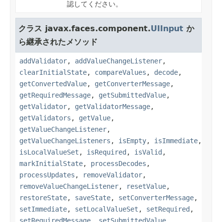
認してください。
クラス javax.faces.component.
UIInput
か
ら継承されたメソッド
addValidator
,
addValueChangeListener
,
clearInitialState
,
compareValues
,
decode
,
getConvertedValue
,
getConverterMessage
,
getRequiredMessage
,
getSubmittedValue
,
getValidator
,
getValidatorMessage
,
getValidators
,
getValue
,
getValueChangeListener
,
getValueChangeListeners
,
isEmpty
,
isImmediate
,
isLocalValueSet
,
isRequired
,
isValid
,
markInitialState
,
processDecodes
,
processUpdates
,
removeValidator
,
removeValueChangeListener
,
resetValue
,
restoreState
,
saveState
,
setConverterMessage
,
setImmediate
,
setLocalValueSet
,
setRequired
,
setRequiredMessage
,
setSubmittedValue
,