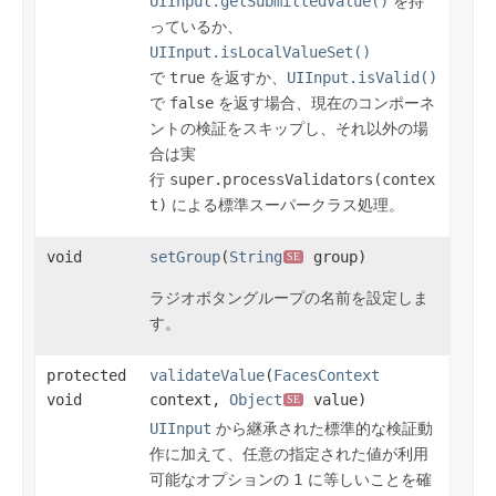
UIInput.getSubmittedValue()
を持
っているか、
UIInput.isLocalValueSet()
で
true
を返すか、
UIInput.isValid()
で
false
を返す場合、現在のコンポーネ
ントの検証をスキップし、それ以外の場
合は実
行
super.processValidators(contex
t)
による標準スーパークラス処理。
void
setGroup
(
String
group)
SE
ラジオボタングループの名前を設定しま
す。
protected
validateValue
(
FacesContext
void
context,
Object
value)
SE
UIInput
から継承された標準的な検証動
作に加えて、任意の指定された値が利用
可能なオプションの 1 に等しいことを確