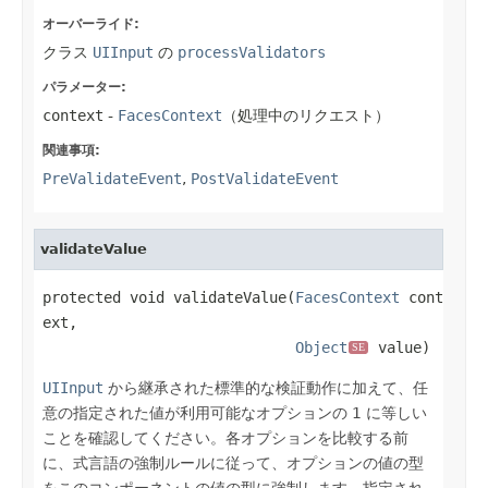
オーバーライド:
クラス
UIInput
の
processValidators
パラメーター:
context
-
FacesContext
（処理中のリクエスト）
関連事項:
PreValidateEvent
,
PostValidateEvent
validateValue
protected void validateValue(
FacesContext
 cont
ext,

Object
 value)
SE
UIInput
から継承された標準的な検証動作に加えて、任
意の指定された値が利用可能なオプションの 1 に等しい
ことを確認してください。各オプションを比較する前
に、式言語の強制ルールに従って、オプションの値の型
をこのコンポーネントの値の型に強制します。指定され