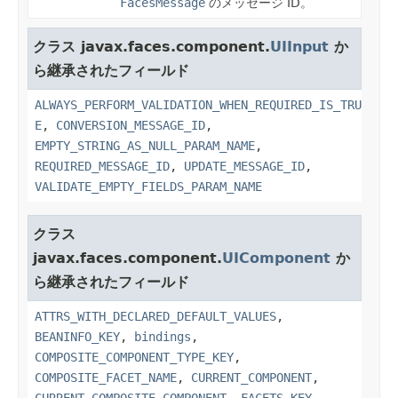
FacesMessage
のメッセージ ID。
クラス javax.faces.component.
UIInput
か
ら継承されたフィールド
ALWAYS_PERFORM_VALIDATION_WHEN_REQUIRED_IS_TRU
E
,
CONVERSION_MESSAGE_ID
,
EMPTY_STRING_AS_NULL_PARAM_NAME
,
REQUIRED_MESSAGE_ID
,
UPDATE_MESSAGE_ID
,
VALIDATE_EMPTY_FIELDS_PARAM_NAME
クラス
javax.faces.component.
UIComponent
か
ら継承されたフィールド
ATTRS_WITH_DECLARED_DEFAULT_VALUES
,
BEANINFO_KEY
,
bindings
,
COMPOSITE_COMPONENT_TYPE_KEY
,
COMPOSITE_FACET_NAME
,
CURRENT_COMPONENT
,
CURRENT_COMPOSITE_COMPONENT
,
FACETS_KEY
,