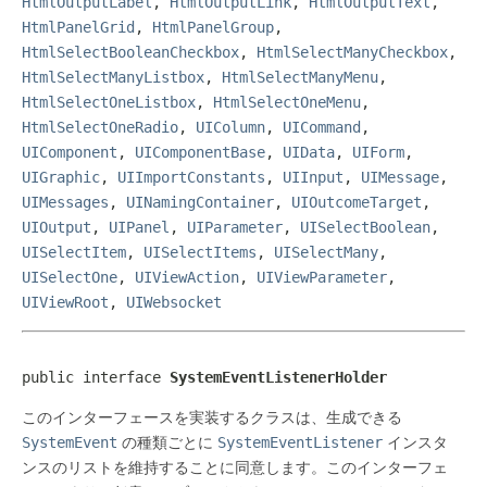
HtmlOutputLabel
,
HtmlOutputLink
,
HtmlOutputText
,
HtmlPanelGrid
,
HtmlPanelGroup
,
HtmlSelectBooleanCheckbox
,
HtmlSelectManyCheckbox
,
HtmlSelectManyListbox
,
HtmlSelectManyMenu
,
HtmlSelectOneListbox
,
HtmlSelectOneMenu
,
HtmlSelectOneRadio
,
UIColumn
,
UICommand
,
UIComponent
,
UIComponentBase
,
UIData
,
UIForm
,
UIGraphic
,
UIImportConstants
,
UIInput
,
UIMessage
,
UIMessages
,
UINamingContainer
,
UIOutcomeTarget
,
UIOutput
,
UIPanel
,
UIParameter
,
UISelectBoolean
,
UISelectItem
,
UISelectItems
,
UISelectMany
,
UISelectOne
,
UIViewAction
,
UIViewParameter
,
UIViewRoot
,
UIWebsocket
public interface 
SystemEventListenerHolder
このインターフェースを実装するクラスは、生成できる
SystemEvent
の種類ごとに
SystemEventListener
インスタ
ンスのリストを維持することに同意します。このインターフェ