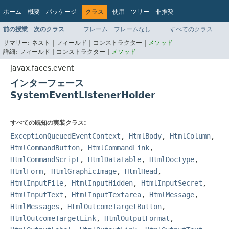
ホーム
概要
パッケージ
クラス
使用
ツリー
非推奨
インデックス
ヘルプ
前の授業
次のクラス
フレーム
フレームなし
すべてのクラス
Jakarta EE 8 仕様 API
サマリー:
ネスト |
フィールド |
コンストラクター |
メソッド
詳細:
フィールド |
コンストラクター |
メソッド
javax.faces.event
インターフェース
SystemEventListenerHolder
すべての既知の実装クラス:
ExceptionQueuedEventContext
,
HtmlBody
,
HtmlColumn
,
HtmlCommandButton
,
HtmlCommandLink
,
HtmlCommandScript
,
HtmlDataTable
,
HtmlDoctype
,
HtmlForm
,
HtmlGraphicImage
,
HtmlHead
,
HtmlInputFile
,
HtmlInputHidden
,
HtmlInputSecret
,
HtmlInputText
,
HtmlInputTextarea
,
HtmlMessage
,
HtmlMessages
,
HtmlOutcomeTargetButton
,
HtmlOutcomeTargetLink
,
HtmlOutputFormat
,