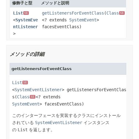
修飾子と型
メソッドと説明
List
getListenersForEventClass
(
Class
SE
SE
<
SystemEve
<? extends
SystemEvent
>
ntListener
facesEventClass)
>
メソッドの詳細
getListenersForEventClass
List
SE
<
SystemEventListener
> getListenersForEventClas
s(
Class
<? extends 
SE
SystemEvent
> facesEventClass)
このインターフェースを実装するクラスにインストール
されている
SystemEventListener
インスタンス
の
List
を返します。