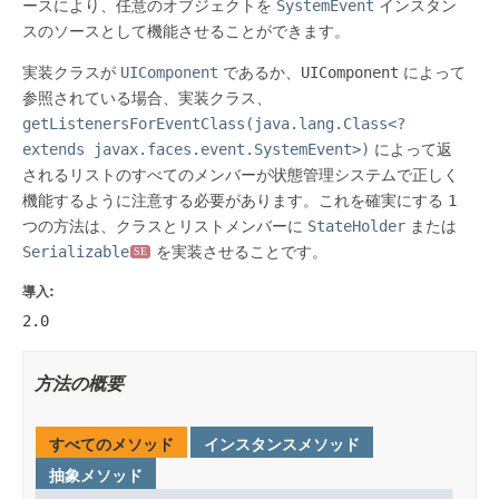
ースにより、任意のオブジェクトを
SystemEvent
インスタン
スのソースとして機能させることができます。
実装クラスが
UIComponent
であるか、
UIComponent
によって
参照されている場合、実装クラス、
getListenersForEventClass(java.lang.Class<?
extends javax.faces.event.SystemEvent>)
によって返
されるリストのすべてのメンバーが状態管理システムで正しく
機能するように注意する必要があります。これを確実にする 1
つの方法は、クラスとリストメンバーに
StateHolder
または
Serializable
を実装させることです。
SE
導入:
2.0
方法の概要
すべてのメソッド
インスタンスメソッド
抽象メソッド