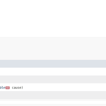
ble
cause)
SE