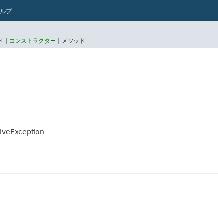
ルプ
 |
コンストラクター
|
メソッド
tiveException