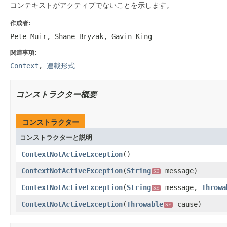
コンテキストがアクティブでないことを示します。
作成者:
Pete Muir, Shane Bryzak, Gavin King
関連事項:
Context
,
連載形式
コンストラクター概要
コンストラクター
コンストラクターと説明
ContextNotActiveException
()
ContextNotActiveException
(
String
message)
SE
ContextNotActiveException
(
String
message,
Throwa
SE
ContextNotActiveException
(
Throwable
cause)
SE