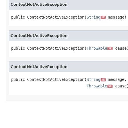
ContextNotActiveException
public ContextNotActiveException(
String
 message)
SE
ContextNotActiveException
public ContextNotActiveException(
Throwable
 cause
SE
ContextNotActiveException
public ContextNotActiveException(
String
 message,

SE
Throwable
 cause
SE