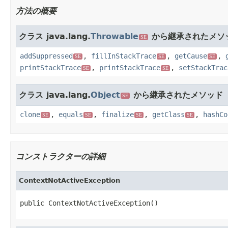
方法の概要
クラス java.lang.
Throwable
から継承されたメソ
SE
addSuppressed
,
fillInStackTrace
,
getCause
,
SE
SE
SE
printStackTrace
,
printStackTrace
,
setStackTrac
SE
SE
クラス java.lang.
Object
から継承されたメソッド
SE
clone
,
equals
,
finalize
,
getClass
,
hashCo
SE
SE
SE
SE
コンストラクターの詳細
ContextNotActiveException
public ContextNotActiveException()