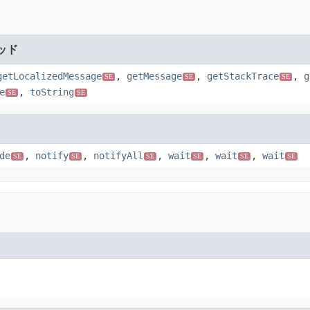
ッド
getLocalizedMessage
,
getMessage
,
getStackTrace
,
g
SE
SE
SE
e
,
toString
SE
SE
de
,
notify
,
notifyAll
,
wait
,
wait
,
wait
SE
SE
SE
SE
SE
SE