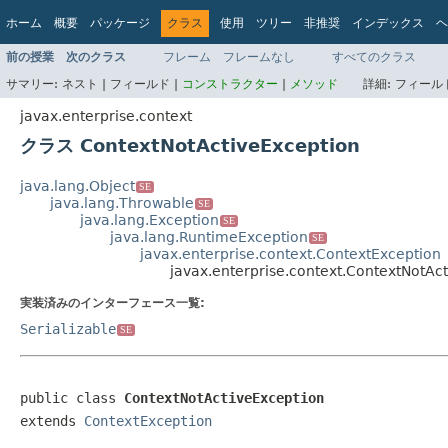
ホーム
概要
パッケージ
クラス
使用
ツリー
非推奨
インデックス
ヘ
前の授業
次のクラス
フレーム
フレームなし
すべてのクラス
サマリー:
ネスト |
フィールド |
コンストラクター
|
メソッド
詳細:
フィールド
javax.enterprise.context
クラス ContextNotActiveException
java.lang.Object
SE
java.lang.Throwable
SE
java.lang.Exception
SE
java.lang.RuntimeException
SE
javax.enterprise.context.ContextException
javax.enterprise.context.ContextNotAc
実装済みのインターフェース一覧:
Serializable
SE
public class 
ContextNotActiveException
extends 
ContextException