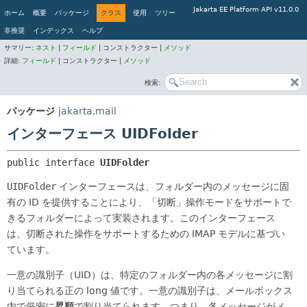
Jakarta EE Platform API v11.0.0
ホーム
概要
パッケージ
クラス
使用
ツリー
非推奨
インデックス
ヘルプ
サマリー:
ネスト
|
フィールド
|
コンストラクター |
メソッド
詳細:
フィールド
|
コンストラクター |
メソッド
検索:
パッケージ
jakarta.mail
インターフェース UIDFolder
public interface 
UIDFolder
UIDFolder
インターフェースは、フォルダー内のメッセージに固
有の ID を提供することにより、「切断」操作モードをサポートで
きるフォルダーによって実装されます。このインターフェース
は、切断された操作をサポートするための IMAP モデルに基づい
ています。
一意の識別子（UID）は、特定のフォルダー内の各メッセージに割
り当てられる正の long 値です。一意の識別子は、メールボックス
内で厳密に
昇順
で割り当てられます。つまり、各メッセージがメ