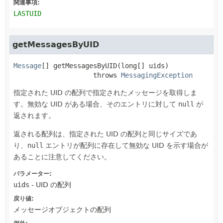
関連事項:
LASTUID
getMessagesByUID
Message
[]
getMessagesByUID
(long[] uids)
                    throws 
MessagingException
指定された UID の配列で指定されたメッセージを取得しま
す。無効な UID がある場合、そのエントリに対して
null
が
返されます。
返される配列は、指定された UID の配列と同じサイズであ
り、
null
エントリが配列に存在して無効な UID を示す場合が
あることに注意してください。
パラメーター:
uids
- UID の配列
戻り値:
メッセージオブジェクトの配列