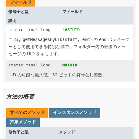
フィールド
修飾子と型
フィールド
説明
static final long
LASTUID
これは
getMessagesByUID(start, end)
の
end
パラメータ
ーとして使用できる特別な値で、フォルダー内の最後のメッ
セージの UID を示します。
static final long
MAXUID
UID の可能な最大値、32 ビットの符号なし整数。
方法の概要
すべてのメソッド
インスタンスメソッド
抽象メソッド
修飾子と型
メソッド