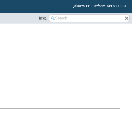
Jakarta EE Platform API v11.0.0
検索: