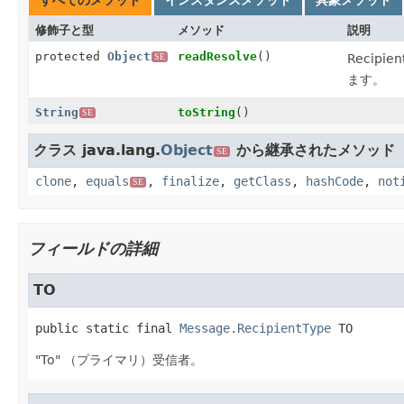
修飾子と型
メソッド
説明
protected
Object
readResolve
()
Recip
SE
ます。
String
toString
()
SE
クラス java.lang.
Object
から継承されたメソッド
SE
clone
,
equals
,
finalize
,
getClass
,
hashCode
,
not
SE
フィールドの詳細
TO
public static final
Message.RecipientType
TO
"To" （プライマリ）受信者。