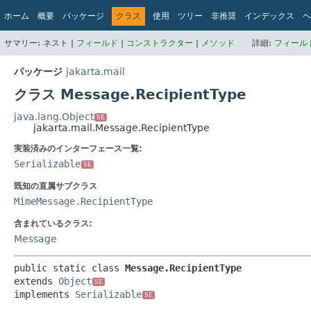
ホーム
概要
パッケージ
クラス
使用
ツリー
非推奨
インデックス
ヘ
サマリー:
ネスト |
フィールド
|
コンストラクター
|
メソッド
詳細:
フィール
パッケージ
jakarta.mail
クラス Message.RecipientType
java.lang.Object
SE
jakarta.mail.Message.RecipientType
実装済みのインターフェース一覧:
Serializable
SE
既知の直属サブクラス
MimeMessage.RecipientType
含まれているクラス:
Message
public static class 
Message.RecipientType
extends 
Object
SE
implements 
Serializable
SE