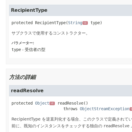
RecipientType
protected
RecipientType
(
String
 type)
SE
サブクラスで使用するコンストラクター。
パラメーター:
type
- 受信者の型
方法の詳細
readResolve
protected
Object
readResolve
()

SE
                      throws 
ObjectStreamException
RecipientType を逆直列化する場合、このクラスで定義
前に、既知のインスタンスをチェックする独自の
readResolve