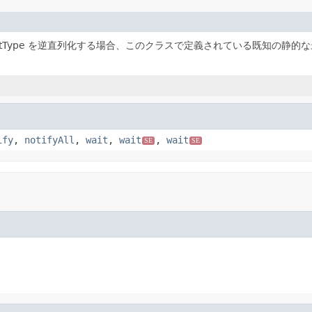
ientType を逆直列化する場合、このクラスで定義されている既知の静
ify
,
notifyAll
,
wait
,
wait
,
wait
SE
SE