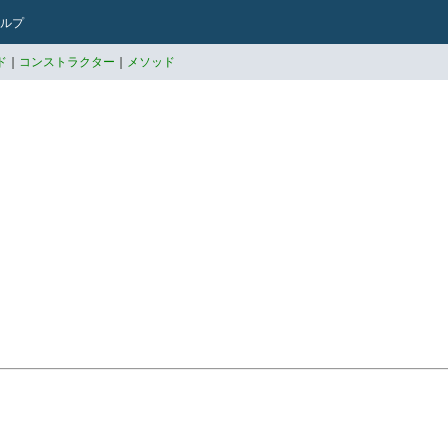
ルプ
ド
|
コンストラクター
|
メソッド