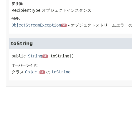
戻り値:
RecipientType オブジェクトインスタンス
例外:
ObjectStreamException
- オブジェクトストリームエラー
SE
toString
public
String
toString
()
SE
オーバーライド:
クラス
Object
の
toString
SE