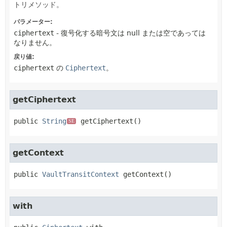
トリメソッド。
パラメーター:
ciphertext
- 復号化する暗号文は null または空であっては
なりません。
戻り値:
ciphertext
の
Ciphertext
。
getCiphertext
public
String
getCiphertext
()
SE
getContext
public
VaultTransitContext
getContext
()
with