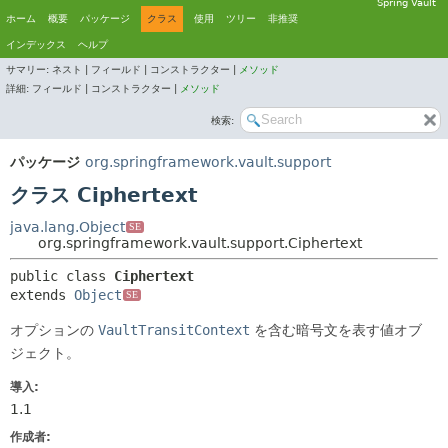
Spring Vault
ホーム
概要
パッケージ
クラス
使用
ツリー
非推奨
インデックス
ヘルプ
サマリー:
ネスト |
フィールド |
コンストラクター |
メソッド
詳細:
フィールド |
コンストラクター |
メソッド
検索:
パッケージ
org.springframework.vault.support
クラス Ciphertext
java.lang.Object
SE
org.springframework.vault.support.Ciphertext
public class 
Ciphertext
extends 
Object
SE
オプションの
VaultTransitContext
を含む暗号文を表す値オブ
ジェクト。
導入:
1.1
作成者: