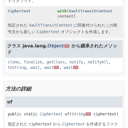
トリメソッド。
Ciphertext
with
(
VaultTransitContext
context)
指定された
VaultTransitContext
に関連付けられたこの暗
号文から新しい
Ciphertext
オブジェクトを作成します。
クラス java.lang.
Object
から継承されたメソッ
SE
ド
clone
,
finalize
,
getClass
,
notify
,
notifyAll
,
toString
,
wait
,
wait
,
wait
SE
SE
方法の詳細
of
public static
Ciphertext
of
(
String
 ciphertext)
SE
指定された
ciphertext
から
Ciphertext
を作成するファク