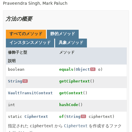
Praveendra Singh, Mark Paluch
方法の概要
すべてのメソッド
静的メソッド
インスタンスメソッド
具象メソッド
修飾子と型
メソッド
説明
boolean
equals
(
Object
o)
SE
String
getCiphertext
()
SE
VaultTransitContext
getContext
()
int
hashCode
()
static
Ciphertext
of
(
String
ciphertext)
SE
指定された
ciphertext
から
Ciphertext
を作成するファク