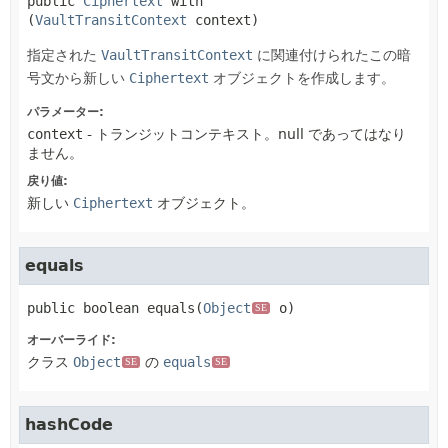
public
Ciphertext
with
(
VaultTransitContext
 context)
指定された
VaultTransitContext
に関連付けられたこの暗
号文から新しい
Ciphertext
オブジェクトを作成します。
パラメーター:
context
- トランジットコンテキスト。null であってはなり
ません。
戻り値:
新しい
Ciphertext
オブジェクト。
equals
public
boolean
equals
(
Object
 o)
SE
オーバーライド:
クラス
Object
の
equals
SE
SE
hashCode