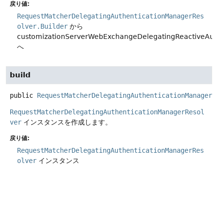
戻り値:
RequestMatcherDelegatingAuthenticationManagerRes
olver.Builder
から
customizationServerWebExchangeDelegatingReactiveAut
へ
build
public
RequestMatcherDelegatingAuthenticationManagerR
RequestMatcherDelegatingAuthenticationManagerResol
ver
インスタンスを作成します。
戻り値:
RequestMatcherDelegatingAuthenticationManagerRes
olver
インスタンス