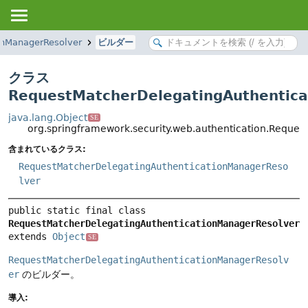
onManagerResolver
ビルダー
クラス
RequestMatcherDelegatingAuthentica
java.lang.Object
SE
org.springframework.security.web.authentication.Reque
含まれているクラス:
RequestMatcherDelegatingAuthenticationManagerReso
lver
public static final class 
RequestMatcherDelegatingAuthenticationManagerResolver.
extends 
Object
SE
RequestMatcherDelegatingAuthenticationManagerResolv
er
のビルダー。
導入: