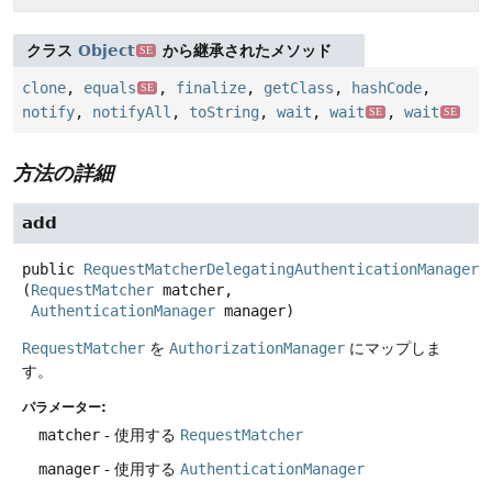
クラス
Object
から継承されたメソッド
SE
clone
,
equals
,
finalize
,
getClass
,
hashCode
,
SE
notify
,
notifyAll
,
toString
,
wait
,
wait
,
wait
SE
SE
方法の詳細
add
public
RequestMatcherDelegatingAuthenticationManagerR
(
RequestMatcher
 matcher,

AuthenticationManager
 manager)
RequestMatcher
を
AuthorizationManager
にマップしま
す。
パラメーター:
matcher
- 使用する
RequestMatcher
manager
- 使用する
AuthenticationManager