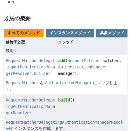
5.7
方法の概要
すべてのメソッド
インスタンスメソッド
具象メソッド
修飾子と型
メソッド
説明
RequestMatcherDelegat
add
(
RequestMatcher
matcher,
ingAuthenticationMana
AuthenticationManager
gerResolver.Builder
manager)
RequestMatcher
を
AuthorizationManager
にマップしま
す。
RequestMatcherDelegat
build
()
ingAuthenticationMana
gerResolver
RequestMatcherDelegatingAuthenticationManagerResol
ver
インスタンスを作成します。