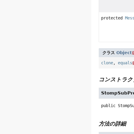
protected
Mes
クラス
Object
clone
,
equals
コンストラク
StompSubPro
public
StompS
方法の詳細