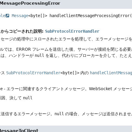
tMessageProcessingError
ble
Message
<byte[]>
handleClientMessageProcessingError
(
スからコピーされた説明:
SubProtocolErrorHandler
ッセージの処理中にスローされたエラーを処理して、エラーメッセージ
トコルでは、ERROR フレームを送信した後、サーバーが接続を閉じる必
には、ハンドラーが
null
を返し、代わりにブローカーを介して、たとえ
ース
SubProtocolErrorHandler
<byte[]>
内の
handleClientMessa
ge
- エラーに関連するクライアントメッセージ。WebSocket メッ
原因、決して
null
に送信するエラーメッセージ。
null
の場合、メッセージは送信されませ
MessageToClient