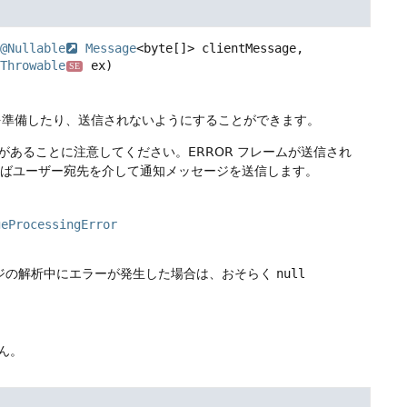
@Nullable
Message
<byte[]> clientMessage,

Throwable
 ex)
SE
を準備したり、送信されないようにすることができます。
要があることに注意してください。ERROR フレームが送信され
ばユーザー宛先を介して通知メッセージを送信します。
geProcessingError
セージの解析中にエラーが発生した場合は、おそらく
null
ん。