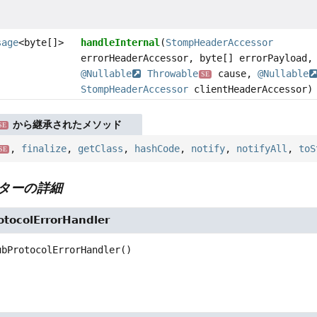
sage
<byte[]>
handleInternal
(
StompHeaderAccessor
errorHeaderAccessor, byte[] errorPayload,
@Nullable
Throwable
cause,
@Nullable
SE
StompHeaderAccessor
clientHeaderAccessor)
から継承されたメソッド
SE
,
finalize
,
getClass
,
hashCode
,
notify
,
notifyAll
,
toS
SE
ターの詳細
tocolErrorHandler
ubProtocolErrorHandler
()