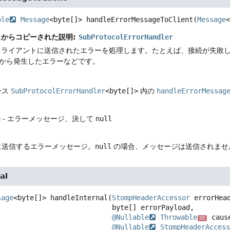
ble
Message
<byte[]>
handleErrorMessageToClient
(
Message
<
スからコピーされた説明:
SubProtocolErrorHandler
クライアントに送信されたエラーを処理します。たとえば、接続が失敗
から発生したエラーなどです。
ース
SubProtocolErrorHandler
<byte[]>
内の
handleErrorMessag
e
- エラーメッセージ、決して
null
に送信するエラーメッセージ。
null
の場合、メッセージは送信されませ
al
sage
<byte[]>
handleInternal
(
StompHeaderAccessor
 errorHead
 byte[] errorPayload,

@Nullable
Throwable
 cause
SE
@Nullable
StompHeaderAccess