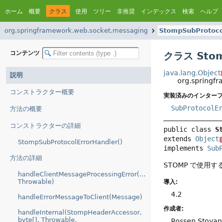
ホーム
概要
クラス
使用
ツリー
非推奨
インデックス
検索
ヘルプ
org.springframework.web.socket.messaging
StompSubProtoco
コンテンツ
クラス Stom
java.lang.Object
説明
org.springf
コンストラクター概要
実装済みのインターフ
SubProtocolE
方法の概要
コンストラクターの詳細
public class 
S
extends 
Object
StompSubProtocolErrorHandler()
implements 
Sub
方法の詳細
STOMP で使用す
handleClientMessageProcessingError(Message,
Throwable)
導入:
4.2
handleErrorMessageToClient(Message)
作成者:
handleInternal(StompHeaderAccessor,
byte[], Throwable,
Rossen Stoya