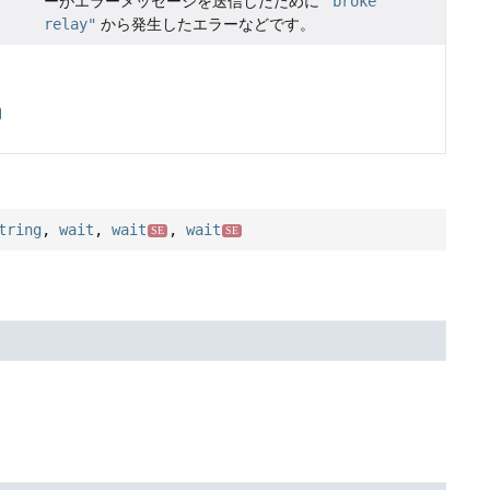
ーがエラーメッセージを送信したために
"broke
relay"
から発生したエラーなどです。
tring
,
wait
,
wait
,
wait
SE
SE