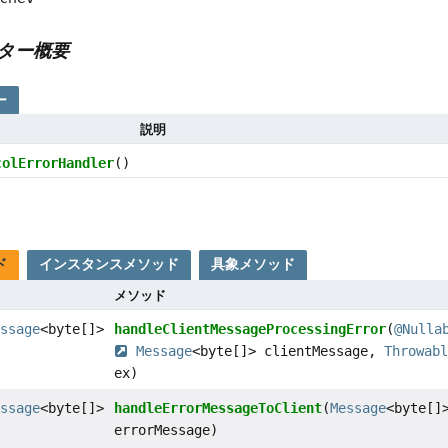
ター概要
ー
説明
colErrorHandler
()
ド
インスタンスメソッド
具象メソッド
メソッド
ssage
<byte[]>
handleClientMessageProcessingError
(
@Nulla
Message
<byte[]> clientMessage,
Throwabl
ex)
ssage
<byte[]>
handleErrorMessageToClient
(
Message
<byte[]
errorMessage)