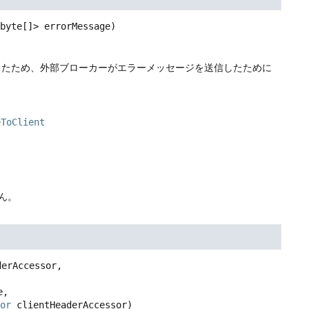
byte[]> errorMessage)
したため、外部ブローカーがエラーメッセージを送信したために
eToClient
ん。
erAccessor,

,

or
 clientHeaderAccessor)