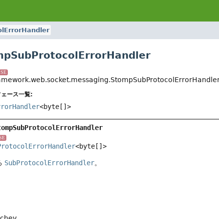
lErrorHandler
pSubProtocolErrorHandler
SE
ramework.web.socket.messaging.StompSubProtocolErrorHandle
ェース一覧:
rrorHandler
<byte[]>
tompSubProtocolErrorHandler
SE
ProtocolErrorHandler
<byte[]>
る
SubProtocolErrorHandler
。
nchev