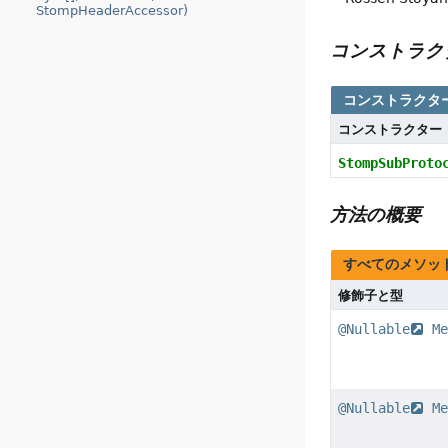
StompHeaderAccessor)
コンストラク
コンストラクタ
コンストラクター
StompSubProto
方法の概要
すべてのメソッ
修飾子と型
@Nullable
Me
@Nullable
Me