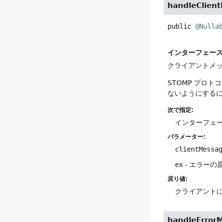
handleClien
public
@Nulla
インターフェー
クライアントメ
STOMP プロ
ないようにする
次で指定:
インターフェ
パラメーター:
clientMessa
ex
- エラーの
戻り値:
クライアント
handleError