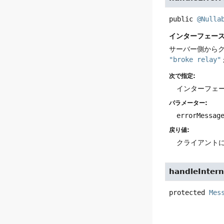
public
@Nulla
インターフェー
サーバー側から
"broke relay"
次で指定:
インターフェ
パラメーター:
errorMessag
戻り値:
クライアント
handleIntern
protected
Mes