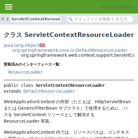
Spring Framework
rt
ServletContextResourceLoader
クラス ServletContextResourceLoader
java.lang.Object
SE
org.springframework.core.io.DefaultResourceLoader
org.springframework.web.context.support.ServletCo
実装済みのインターフェース一覧:
ResourceLoader
public class 
ServletContextResourceLoader
extends 
DefaultResourceLoader
WebApplicationContext の外部（たとえば、HttpServletBean
または GenericFilterBean サブクラス）で使用するために、パ
スを ServletContext リソースとして解決する
ResourceLoader 実装。
WebApplicationContext 内では、リソースパスは、コンテキス