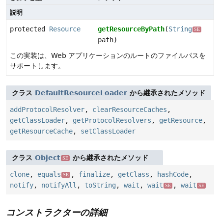
説明
protected
Resource
getResourceByPath
(
String
SE
path)
この実装は、Web アプリケーションのルートのファイルパスを
サポートします。
クラス
DefaultResourceLoader
から継承されたメソッド
addProtocolResolver
,
clearResourceCaches
,
getClassLoader
,
getProtocolResolvers
,
getResource
,
getResourceCache
,
setClassLoader
クラス
Object
から継承されたメソッド
SE
clone
,
equals
,
finalize
,
getClass
,
hashCode
,
SE
notify
,
notifyAll
,
toString
,
wait
,
wait
,
wait
SE
SE
コンストラクターの詳細