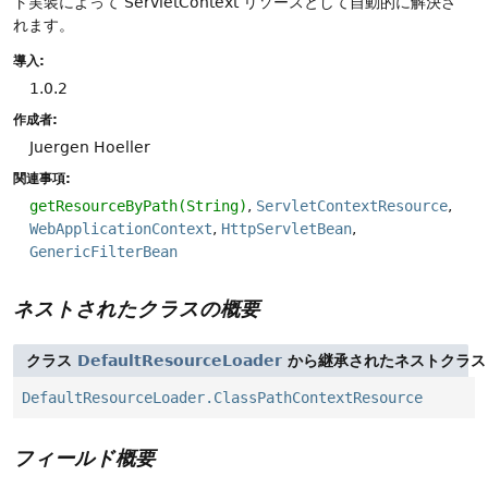
ト実装によって ServletContext リソースとして自動的に解決さ
れます。
導入:
1.0.2
作成者:
Juergen Hoeller
関連事項:
getResourceByPath(String)
ServletContextResource
WebApplicationContext
HttpServletBean
GenericFilterBean
ネストされたクラスの概要
クラス
DefaultResourceLoader
から継承されたネストクラス 
DefaultResourceLoader.ClassPathContextResource
フィールド概要