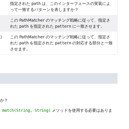
指定された
path
は、このインターフェースの実装によ
って一致するパターンを表しますか？
この PathMatcher のマッチング戦略に従って、指定さ
れた
path
を指定された
pattern
に一致させます。
この PathMatcher のマッチング戦略に従って、指定さ
)
れた
path
を指定された
pattern
の対応する部分と一致
させます。
か？
、
match(String, String)
メソッドを使用する必要はありま