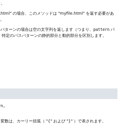
す。
.html" の場合、このメソッドは "myfile.html" を返す必要があ
す。
いパターンの場合は空の文字列を返します（つまり、
pattern
パ
、特定のパスパターンの静的部分と動的部分を区別します。
n,

数は、カーリー括弧（ "{" および "}" ）で表されます。