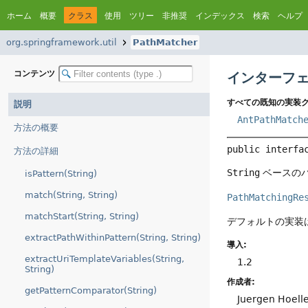
ホーム
概要
クラス
使用
ツリー
非推奨
インデックス
検索
ヘルプ
org.springframework.util
PathMatcher
コンテンツ
インターフェー
すべての既知の実装ク
説明
AntPathMatch
方法の概要
public interfa
方法の詳細
String
ベースの
isPattern(String)
match(String, String)
PathMatchingRe
matchStart(String, String)
デフォルトの実装
extractPathWithinPattern(String, String)
導入:
extractUriTemplateVariables(String,
1.2
String)
作成者:
getPatternComparator(String)
Juergen Hoell