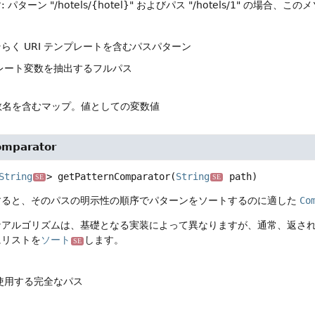
パターン "/hotels/{hotel}" およびパス "/hotels/1" の
そらく URI テンプレートを含むパスパターン
プレート変数を抽出するフルパス
数名を含むマップ。値としての変数値
omparator
String
>
getPatternComparator
(
String
 path)
SE
SE
すると、そのパスの明示性の順序でパターンをソートするのに適した
Co
なアルゴリズムは、基礎となる実装によって異なりますが、通常、返さ
にリストを
ソート
します。
SE
に使用する完全なパス