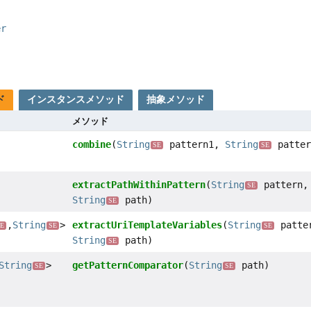
er
ド
インスタンスメソッド
抽象メソッド
メソッド
combine
(
String
pattern1,
String
patter
SE
SE
extractPathWithinPattern
(
String
pattern,
SE
String
path)
SE
,
String
>
extractUriTemplateVariables
(
String
patte
E
SE
SE
String
path)
SE
String
>
getPatternComparator
(
String
path)
SE
SE