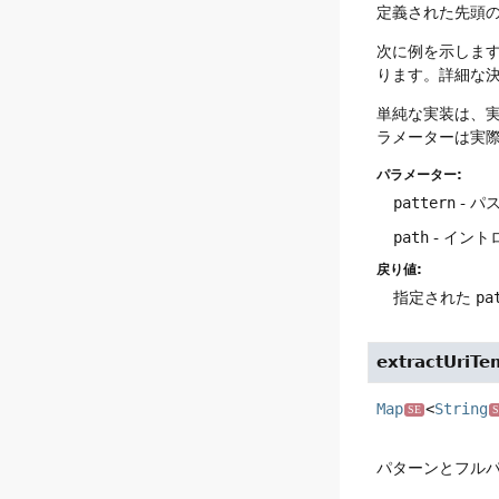
定義された先頭
次に例を示します: パ
ります。詳細な決定
単純な実装は、
ラメーターは実
パラメーター:
pattern
- パ
path
- イン
戻り値:
指定された
pa
extractUriTe
Map
<
String
SE
S
パターンとフルパス