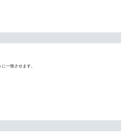
n
に一致させます。