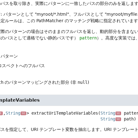
のパスを取り除き、実際にパターンに一致したパスの部分のみを返しま
ターンとして "myroot/*.html"、フルパスとして "myroot/myfile
ルールは、この PathMatcher のマッチング戦略に指定されていま
実際のパターンの場合はそのままのフルパスを返し、動的部分を含まな
際のパスとして適格でない静的パスです）
pattern
）。高度な実装では
スパターン
トロスペクトへのフルパス
th
のパターンマッピングされた部分 (非
null
)
mplateVariables
,
String
>
extractUriTemplateVariables
(
String
 patter
E
SE
SE
String
 path)
SE
を指定して、URI テンプレート変数を抽出します。URI テンプレート変