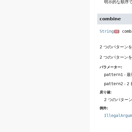
明示的な順序
combine
String
comb
SE
2 つのパターン
2 つのパターン
パラメーター:
pattern1
- 
pattern2
- 
戻り値:
2 つのパター
例外:
IllegalArgu