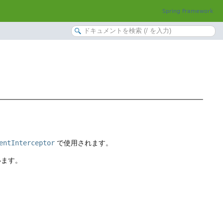
Spring Framework
entInterceptor
で使用されます。
います。