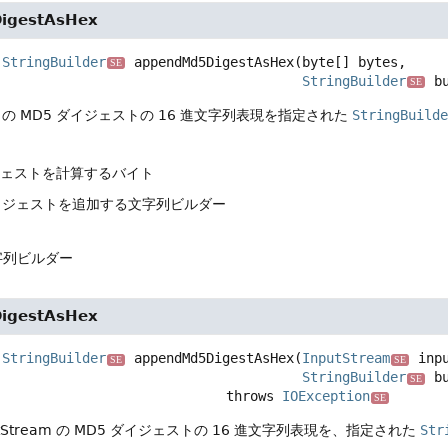
igestAsHex
StringBuilder
appendMd5DigestAsHex
(byte[] bytes,

SE
StringBuilder
 b
SE
の MD5 ダイジェストの 16 進文字列表現を指定された
StringBuilde
ジェストを計算するバイト
ダイジェストを追加する文字列ビルダー
字列ビルダー
igestAsHex
StringBuilder
appendMd5DigestAsHex
(
InputStream
 inpu
SE
SE
StringBuilder
 b
SE
                                          throws 
IOException
SE
tStream の MD5 ダイジェストの 16 進文字列表現を、指定された
Str