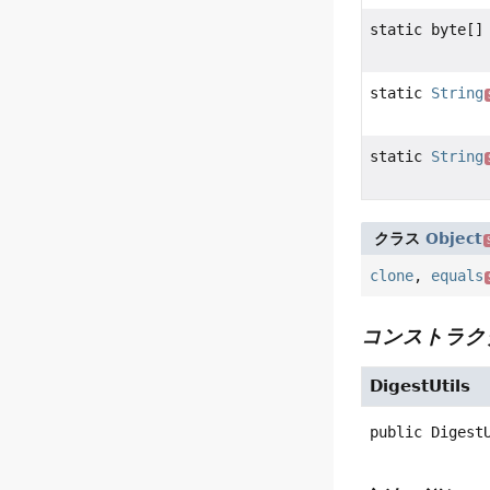
static byte[]
static
String
static
String
クラス
Object
clone
,
equals
コンストラク
DigestUtils
public
Digest