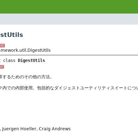
tUtils
SE
amework.util.DigestUtils
t class 
DigestUtils
SE
算するためのその他の方法。
ク内での内部使用。包括的なダイジェストユーティリティスイートにつ
 Juergen Hoeller, Craig Andrews