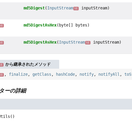
md5Digest
(
InputStream
inputStream)
SE
md5DigestAsHex
(byte[] bytes)
SE
md5DigestAsHex
(
InputStream
inputStream)
SE
SE
から継承されたメソッド
SE
,
finalize
,
getClass
,
hashCode
,
notify
,
notifyAll
,
toS
SE
ターの詳細
Utils
()