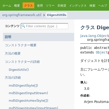
ホーム
概要
クラス
使用
ツリー
非推奨
インデックス
検索
ヘルプ
org.springframework.util
DigestUtils
コンテンツ
クラス Diges
java.lang.Object
説明
org.springfr
コンストラクター概要
public abstrac
extends 
Object
方法の概要
ダイジェストを計
コンストラクターの詳細
主にフレームワー
DigestUtils()
い。
方法の詳細
導入:
md5Digest(byte[])
3.0
md5Digest(InputStream)
作成者:
md5DigestAsHex(byte[])
Arjen Poutsma,
md5DigestAsHex(InputStream)