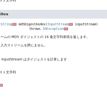
ェスト文字列
sHex
String
md5DigestAsHex
(
InputStream
 inputStream)
SE
SE
                             throws 
IOException
SE
ームの MD5 ダイジェストの 16 進文字列表現を返します。
、入力ストリームを閉じません。
- InputStream はダイジェストを計算します
ェスト文字列
SE