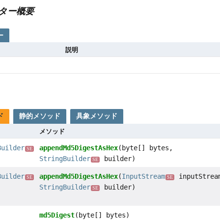
ター概要
ー
説明
ド
静的メソッド
具象メソッド
メソッド
Builder
appendMd5DigestAsHex
(byte[] bytes,
SE
StringBuilder
builder)
SE
Builder
appendMd5DigestAsHex
(
InputStream
inputStrea
SE
SE
StringBuilder
builder)
SE
md5Digest
(byte[] bytes)