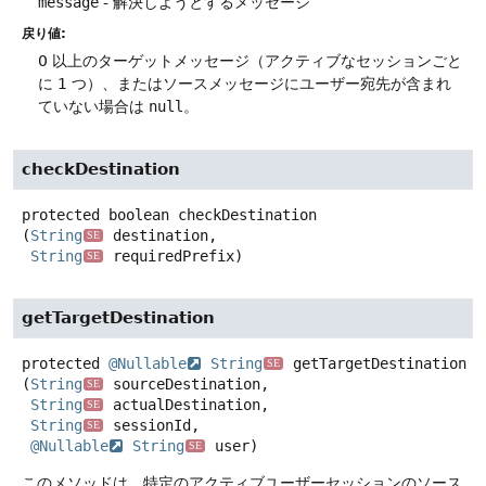
message
- 解決しようとするメッセージ
戻り値:
0 以上のターゲットメッセージ（アクティブなセッションごと
に 1 つ）、またはソースメッセージにユーザー宛先が含まれ
ていない場合は
null
。
checkDestination
protected
boolean
checkDestination
(
String
 destination,

SE
String
 requiredPrefix)
SE
getTargetDestination
protected
@Nullable
String
getTargetDestination
SE
(
String
 sourceDestination,

SE
String
 actualDestination,

SE
String
 sessionId,

SE
@Nullable
String
 user)
SE
このメソッドは、特定のアクティブユーザーセッションのソース