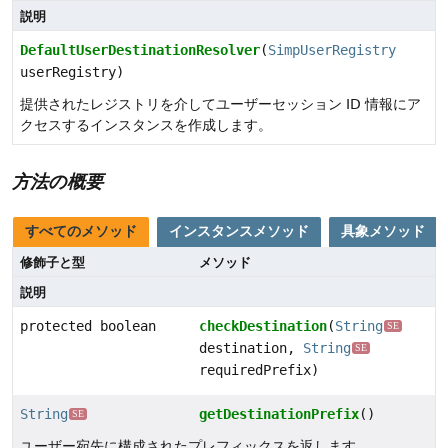
説明
DefaultUserDestinationResolver
(
SimpUserRegistry
userRegistry)
提供されたレジストリを介してユーザーセッション ID 情報にア
クセスするインスタンスを作成します。
方法の概要
すべてのメソッド
インスタンスメソッド
具象メソッド
修飾子と型
メソッド
説明
protected boolean
checkDestination
(
String
SE
destination,
String
SE
requiredPrefix)
String
getDestinationPrefix
()
SE
ユーザー宛先に構成されたプレフィックスを返します。