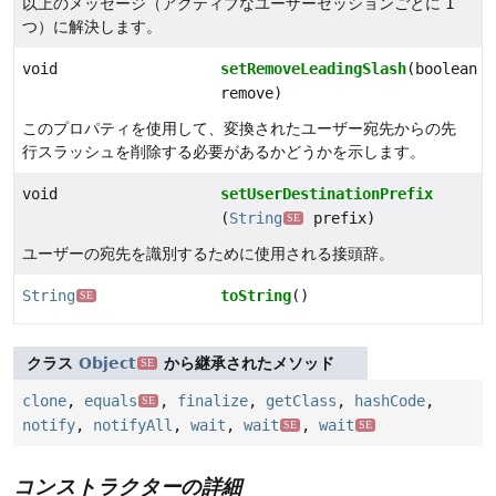
以上のメッセージ（アクティブなユーザーセッションごとに 1
つ）に解決します。
void
setRemoveLeadingSlash
(boolean
remove)
このプロパティを使用して、変換されたユーザー宛先からの先
行スラッシュを削除する必要があるかどうかを示します。
void
setUserDestinationPrefix
(
String
prefix)
SE
ユーザーの宛先を識別するために使用される接頭辞。
String
toString
()
SE
クラス
Object
から継承されたメソッド
SE
clone
,
equals
,
finalize
,
getClass
,
hashCode
,
SE
notify
,
notifyAll
,
wait
,
wait
,
wait
SE
SE
コンストラクターの詳細