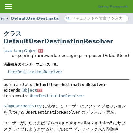
Spring Framework
er
DefaultUserDestinationResolver
クラス
DefaultUserDestinationResolver
java.lang.Object
SE
org.springframework.messaging.simp.user.DefaultUserDe
実装済みのインターフェース一覧:
UserDestinationResolver
public class 
DefaultUserDestinationResolver
extends 
Object
SE
implements 
UserDestinationResolver
SimpUserRegistry
に依存してユーザーのアクティブセッション
を見つける
UserDestinationResolver
のデフォルト実装。
ユーザーが、たとえば "/user/queue/position-updates" にサブ
スクライブしようとすると、"/user" プレフィックスが削除さ