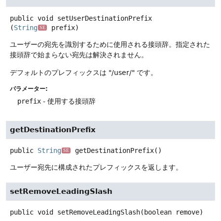
public
void
setUserDestinationPrefix
(
String
 prefix)
SE
ユーザーの宛先を識別するために使用される接頭辞。指定された
接頭辞で始まらない宛先は解決されません。
デフォルトのプレフィックスは "/user/" です。
パラメーター:
prefix
- 使用する接頭辞
getDestinationPrefix
public
String
getDestinationPrefix
()
SE
ユーザー宛先に構成されたプレフィックスを返します。
setRemoveLeadingSlash
public
void
setRemoveLeadingSlash
(boolean remove)