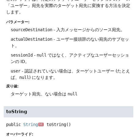
「ユーザー」宛先を実際のターゲット宛先に変換する方法を決定
します。
パラメーター:
sourceDestination
- 入力メッセージからのソース宛先。
actualDestination
- ユーザー接頭辞のない宛先のサブセッ
ト。
sessionId
-
null
ではなく、アクティブなユーザーセッショ
ンの ID。
user
- 認証されていない場合は、ターゲットユーザー (たとえ
ば、
null
) になります。
戻り値:
ターゲット宛先、ない場合は
null
toString
public
String
toString
()
SE
オーバーライド: