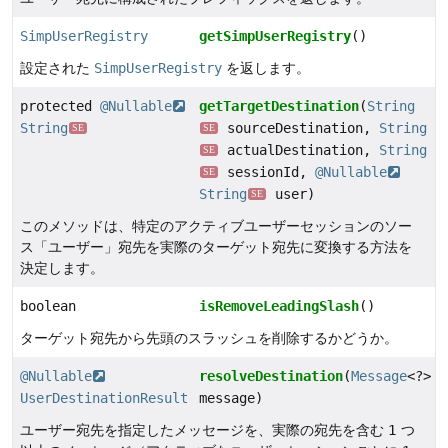
SimpUserRegistry
getSimpUserRegistry
()
設定された
SimpUserRegistry
を返します。
protected
@Nullable
getTargetDestination
(
String
String
sourceDestination,
String
SE
SE
actualDestination,
String
SE
sessionId,
@Nullable
SE
String
user)
SE
このメソッドは、特定のアクティブユーザーセッションのソー
ス「ユーザー」宛先を実際のターゲット宛先に変換する方法を
決定します。
boolean
isRemoveLeadingSlash
()
ターゲット宛先から先頭のスラッシュを削除するかどうか。
@Nullable
resolveDestination
(
Message
<?>
UserDestinationResult
message)
ユーザー宛先を指定したメッセージを、実際の宛先を含む 1 つ