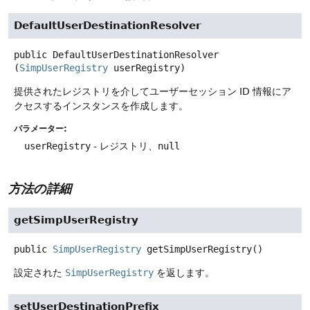
DefaultUserDestinationResolver
public
DefaultUserDestinationResolver
(
SimpUserRegistry
 userRegistry)
提供されたレジストリを介してユーザーセッション ID 情報にア
クセスするインスタンスを作成します。
パラメーター:
userRegistry
- レジストリ、
null
方法の詳細
getSimpUserRegistry
public
SimpUserRegistry
getSimpUserRegistry
()
設定された
SimpUserRegistry
を返します。
setUserDestinationPrefix