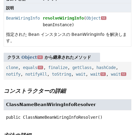
説明
BeanWiringInfo
resolveWiringInfo
(
Object
SE
beanInstance)
指定された Bean インスタンスの BeanWiringInfo を解決しま
す。
クラス
Object
から継承されたメソッド
SE
clone
,
equals
,
finalize
,
getClass
,
hashCode
,
SE
notify
,
notifyAll
,
toString
,
wait
,
wait
,
wait
SE
SE
コンストラクターの詳細
ClassNameBeanWiringInfoResolver
public
ClassNameBeanWiringInfoResolver
()