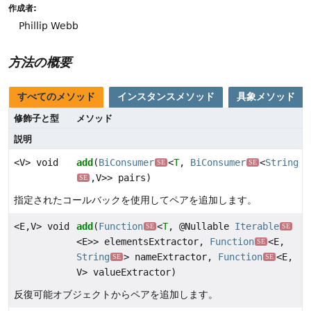
作成者:
Phillip Webb
方法の概要
すべてのメソッド
インスタンスメソッド
具象メソッド
修飾子と型
メソッド
説明
<V> void
add
(
BiConsumer
<
T
,
BiConsumer
<
String
SE
SE
,
V>> pairs)
SE
指定されたコールバックを使用してペアを追加します。
<E,
V> void
add
(
Function
<
T
, @Nullable
Iterable
SE
SE
<E>> elementsExtractor,
Function
<E,
SE
String
> nameExtractor,
Function
<E,
SE
SE
V> valueExtractor)
反復可能オブジェクトからペアを追加します。