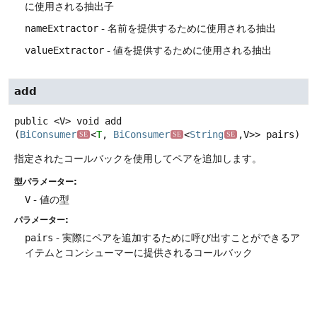
に使用される抽出子
nameExtractor
- 名前を提供するために使用される抽出
valueExtractor
- 値を提供するために使用される抽出
add
public
<V>
void
add
(
BiConsumer
<
T
, 
BiConsumer
<
String
,
V>> pairs)
SE
SE
SE
指定されたコールバックを使用してペアを追加します。
型パラメーター:
V
- 値の型
パラメーター:
pairs
- 実際にペアを追加するために呼び出すことができるア
イテムとコンシューマーに提供されるコールバック