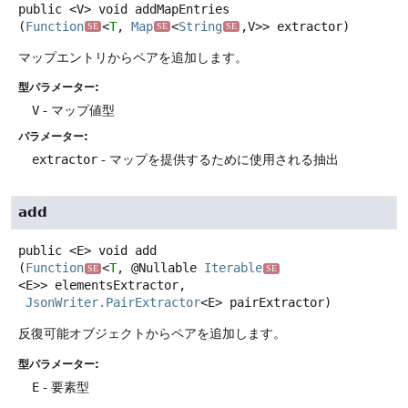
public
<V>
void
addMapEntries
(
Function
<
T
, 
Map
<
String
,
V>> extractor)
SE
SE
SE
マップエントリからペアを追加します。
型パラメーター:
V
- マップ値型
パラメーター:
extractor
- マップを提供するために使用される抽出
add
public
<E>
void
add
(
Function
<
T
, @Nullable 
Iterable
SE
SE
<E>> elementsExtractor,

JsonWriter.PairExtractor
<E> pairExtractor)
反復可能オブジェクトからペアを追加します。
型パラメーター:
E
- 要素型