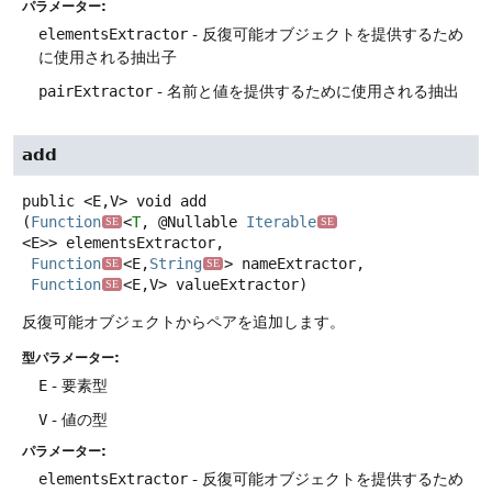
パラメーター:
elementsExtractor
- 反復可能オブジェクトを提供するため
に使用される抽出子
pairExtractor
- 名前と値を提供するために使用される抽出
add
public
<E,
V>
void
add
(
Function
<
T
, @Nullable 
Iterable
SE
SE
<E>> elementsExtractor,

Function
<E,
String
> nameExtractor,

SE
SE
Function
<E,
V> valueExtractor)
SE
反復可能オブジェクトからペアを追加します。
型パラメーター:
E
- 要素型
V
- 値の型
パラメーター:
elementsExtractor
- 反復可能オブジェクトを提供するため