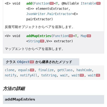
<E> void
add
(
Function
<
T
, @Nullable
Iterable
SE
SE
<E>> elementsExtractor,
JsonWriter.PairExtractor
<E>
pairExtractor)
反復可能オブジェクトからペアを追加します。
<V> void
addMapEntries
(
Function
<
T
,
Map
SE
SE
<
String
,
V>> extractor)
SE
マップエントリからペアを追加します。
クラス
Object
から継承されたメソッド
SE
clone
,
equals
,
finalize
,
getClass
,
hashCode
,
SE
notify
,
notifyAll
,
toString
,
wait
,
wait
,
wait
SE
SE
方法の詳細
addMapEntries