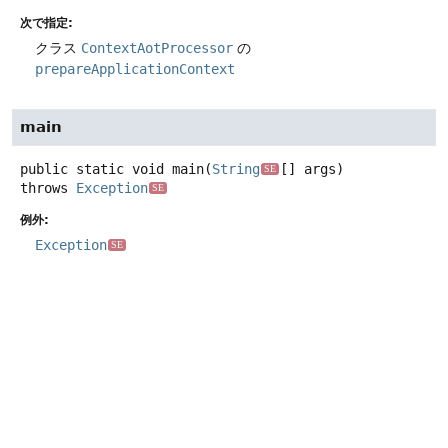
次で指定:
クラス
ContextAotProcessor
の
prepareApplicationContext
main
public static
void
main
(
String
[] args)
SE
throws
Exception
SE
例外:
Exception
SE