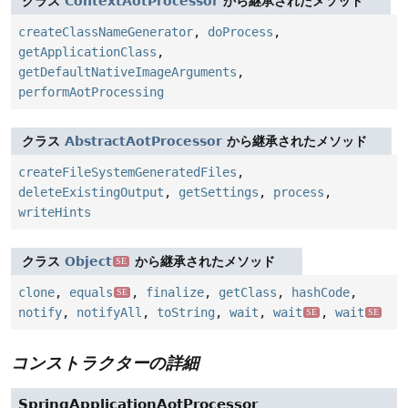
クラス
ContextAotProcessor
から継承されたメソッド
createClassNameGenerator
,
doProcess
,
getApplicationClass
,
getDefaultNativeImageArguments
,
performAotProcessing
クラス
AbstractAotProcessor
から継承されたメソッド
createFileSystemGeneratedFiles
,
deleteExistingOutput
,
getSettings
,
process
,
writeHints
クラス
Object
から継承されたメソッド
SE
clone
,
equals
,
finalize
,
getClass
,
hashCode
,
SE
notify
,
notifyAll
,
toString
,
wait
,
wait
,
wait
SE
SE
コンストラクターの詳細
SpringApplicationAotProcessor