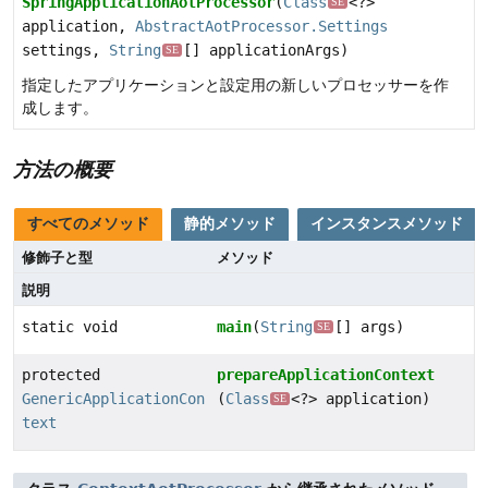
SpringApplicationAotProcessor
(
Class
<?>
SE
application,
AbstractAotProcessor.Settings
settings,
String
[] applicationArgs)
SE
指定したアプリケーションと設定用の新しいプロセッサーを作
成します。
方法の概要
すべてのメソッド
静的メソッド
インスタンスメソッド
修飾子と型
メソッド
説明
static void
main
(
String
[] args)
SE
protected
prepareApplicationContext
GenericApplicationCon
(
Class
<?> application)
SE
text