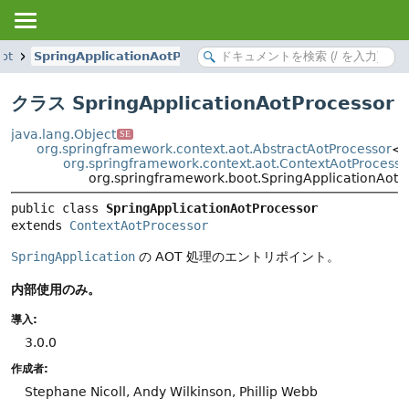
ot
SpringApplicationAotProcessor
クラス SpringApplicationAotProcessor
java.lang.Object
SE
org.springframework.context.aot.AbstractAotProcessor
<o
org.springframework.context.aot.ContextAotProcesso
org.springframework.boot.SpringApplicationAotP
public class 
SpringApplicationAotProcessor
extends 
ContextAotProcessor
SpringApplication
の AOT 処理のエントリポイント。
内部使用のみ。
導入:
3.0.0
作成者:
Stephane Nicoll, Andy Wilkinson, Phillip Webb