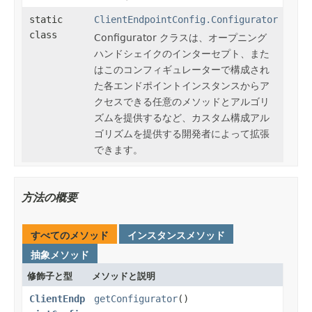
static
ClientEndpointConfig.Configurator
class
Configurator クラスは、オープニング
ハンドシェイクのインターセプト、また
はこのコンフィギュレーターで構成され
た各エンドポイントインスタンスからア
クセスできる任意のメソッドとアルゴリ
ズムを提供するなど、カスタム構成アル
ゴリズムを提供する開発者によって拡張
できます。
方法の概要
すべてのメソッド
インスタンスメソッド
抽象メソッド
修飾子と型
メソッドと説明
ClientEndp
getConfigurator
()