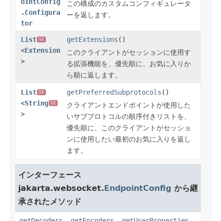
ointConfig
この構成のカスタムコンフィギュレータ
.Configura
ーを返します。
tor
List
getExtensions
()
SE
<
Extension
このクライアントがセッションに使用す
>
る拡張機能を、優先順に、お気に入りか
ら順に返します。
List
getPreferredSubprotocols
()
SE
<
String
SE
クライアントエンドポイントが使用した
>
いサブプロトコルの順序付きリストを、
優先順に、このクライアントがセッショ
ンに使用したい最初のお気に入りを返し
ます。
インターフェース
jakarta.websocket.
EndpointConfig
から継
承されたメソッド
getDecoders
,
getEncoders
,
getUserProperties