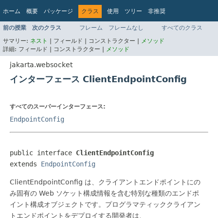
ホーム
概要
パッケージ
クラス
使用
ツリー
非推奨
インデックス
ヘルプ
前の授業
次のクラス
フレーム
フレームなし
すべてのクラス
Jakarta EE Platform API v9.0.0
サマリー:
ネスト
|
フィールド |
コンストラクター |
メソッド
詳細:
フィールド |
コンストラクター |
メソッド
jakarta.websocket
インターフェース ClientEndpointConfig
すべてのスーパーインターフェース:
EndpointConfig
public interface 
ClientEndpointConfig
extends 
EndpointConfig
ClientEndpointConfig は、クライアントエンドポイントにの
み固有の Web ソケット構成情報を含む特別な種類のエンドポ
イント構成オブジェクトです。プログラマティッククライアン
トエンドポイントをデプロイする開発者は、