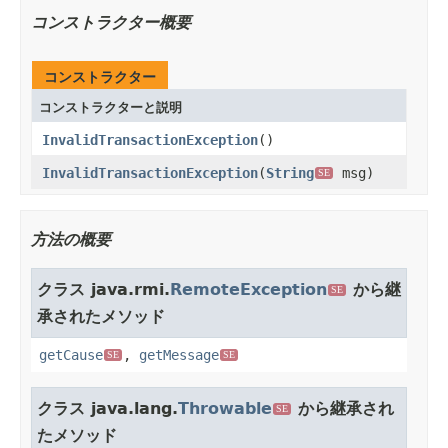
コンストラクター概要
コンストラクター
コンストラクターと説明
InvalidTransactionException
()
InvalidTransactionException
(
String
msg)
SE
方法の概要
クラス java.rmi.
RemoteException
から継
SE
承されたメソッド
getCause
,
getMessage
SE
SE
クラス java.lang.
Throwable
から継承され
SE
たメソッド