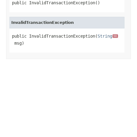
public InvalidTransactionException()
InvalidTransactionException
public InvalidTransactionException(
String
SE
 msg)