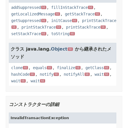
addSuppressed
,
fillInStackTrace
,
SE
SE
getLocalizedMessage
,
getStackTrace
,
SE
SE
getSuppressed
,
initCause
,
printStackTrace
SE
SE
,
printStackTrace
,
printStackTrace
,
SE
SE
SE
setStackTrace
,
toString
SE
SE
クラス java.lang.
Object
から継承されたメ
SE
ソッド
clone
,
equals
,
finalize
,
getClass
,
SE
SE
SE
SE
hashCode
,
notify
,
notifyAll
,
wait
,
SE
SE
SE
SE
wait
,
wait
SE
SE
コンストラクターの詳細
InvalidTransactionException