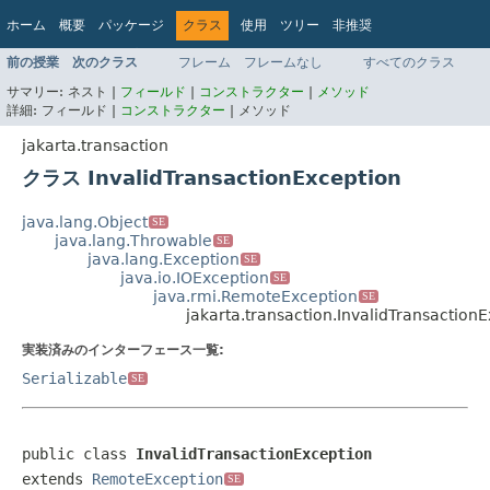
ホーム
概要
パッケージ
クラス
使用
ツリー
非推奨
インデックス
ヘルプ
前の授業
次のクラス
フレーム
フレームなし
すべてのクラス
Jakarta EE Platform API v9.0.0
サマリー:
ネスト |
フィールド
|
コンストラクター
|
メソッド
詳細:
フィールド |
コンストラクター
|
メソッド
jakarta.transaction
クラス InvalidTransactionException
java.lang.Object
SE
java.lang.Throwable
SE
java.lang.Exception
SE
java.io.IOException
SE
java.rmi.RemoteException
SE
jakarta.transaction.InvalidTransaction
実装済みのインターフェース一覧:
Serializable
SE
public class 
InvalidTransactionException
extends 
RemoteException
SE