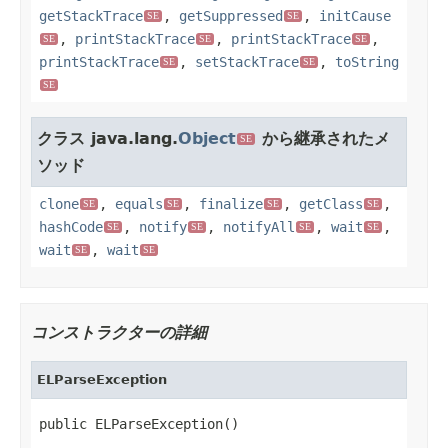
getStackTrace
,
getSuppressed
,
initCause
SE
SE
,
printStackTrace
,
printStackTrace
,
SE
SE
SE
printStackTrace
,
setStackTrace
,
toString
SE
SE
SE
クラス java.lang.
Object
から継承されたメ
SE
ソッド
clone
,
equals
,
finalize
,
getClass
,
SE
SE
SE
SE
hashCode
,
notify
,
notifyAll
,
wait
,
SE
SE
SE
SE
wait
,
wait
SE
SE
コンストラクターの詳細
ELParseException
public ELParseException()