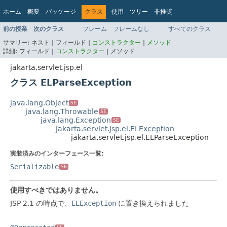
ホーム
概要
パッケージ
クラス
使用
ツリー
非推奨
インデックス
ヘルプ
前の授業
次のクラス
フレーム
フレームなし
すべてのクラス
Jakarta EE Platform API v9.0.0
サマリー:
ネスト |
フィールド |
コンストラクター
|
メソッド
詳細:
フィールド |
コンストラクター
|
メソッド
jakarta.servlet.jsp.el
クラス ELParseException
java.lang.Object
SE
java.lang.Throwable
SE
java.lang.Exception
SE
jakarta.servlet.jsp.el.ELException
jakarta.servlet.jsp.el.ELParseException
実装済みのインターフェース一覧:
Serializable
SE
使用すべきではありません。
JSP 2.1 の時点で、
ELException
に置き換えられました