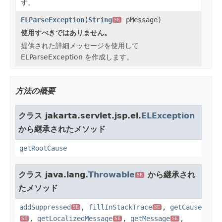
す。
ELParseException
(
String
pMessage)
SE
使用すべきではありません。
提供された詳細メッセージを使用して
ELParseException を作成します。
方法の概要
クラス jakarta.servlet.jsp.el.
ELException
から継承されたメソッド
getRootCause
クラス java.lang.
Throwable
から継承され
SE
たメソッド
addSuppressed
,
fillInStackTrace
,
getCause
SE
SE
,
getLocalizedMessage
,
getMessage
,
SE
SE
SE