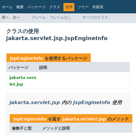
ホーム
概要
パッケージ
クラス
使用
ツリー
非推奨
インデックス
ヘルプ
前へ
次へ
フレーム
フレームなし
すべてのクラス
Jakarta EE Platform API v9.0.0
クラスの使用
jakarta.servlet.jsp.JspEngineInfo
JspEngineInfo
を使用するパッケージ
パッケージ
説明
jakarta.serv
let.jsp
jakarta.servlet.jsp
内の
JspEngineInfo
使用
JspEngineInfo
を返す
jakarta.servlet.jsp
のメソッド
修飾子と型
メソッドと説明