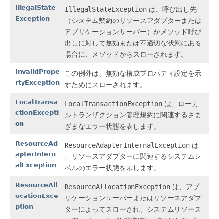
IllegalState
IllegalStateException
は、呼び出し先
Exception
（システム契約のリソースアダプターまたは
アプリケーションサーバー）がメソッド呼び
出しに対して無効または不適切な状態にある
場合に、メソッドからスローされます。
InvalidPrope
この例外は、無効な構成プロパティ設定を示
rtyException
すためにスローされます。
LocalTransa
LocalTransactionException
は、ローカ
ctionExcepti
ルトランザクション管理規約に関連するさま
on
ざまなエラー状態を表します。
ResourceAd
ResourceAdapterInternalException
は
apterIntern
、リソースアダプターに関連するシステムレ
alException
ベルのエラー状態を示します。
ResourceAll
ResourceAllocationException
は、アプ
ocationExce
リケーションサーバーまたはリソースアダプ
ption
ターによってスローされ、システムリソース