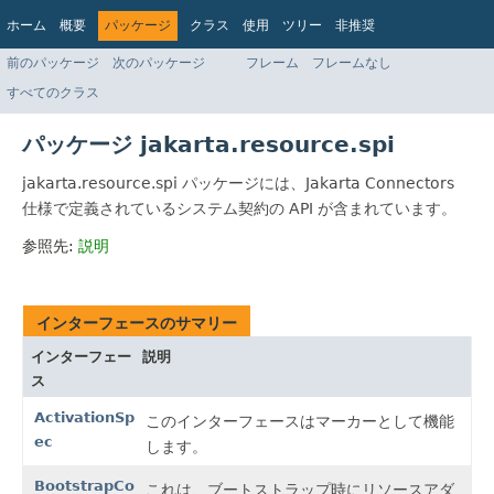
ホーム
概要
パッケージ
クラス
使用
ツリー
非推奨
インデックス
ヘルプ
前のパッケージ
次のパッケージ
フレーム
フレームなし
Jakarta EE Platform API v9.0.0
すべてのクラス
パッケージ jakarta.resource.spi
jakarta.resource.spi パッケージには、Jakarta Connectors
仕様で定義されているシステム契約の API が含まれています。
参照先:
説明
インターフェースのサマリー
インターフェー
説明
ス
ActivationSp
このインターフェースはマーカーとして機能
ec
します。
BootstrapCo
これは、ブートストラップ時にリソースアダ