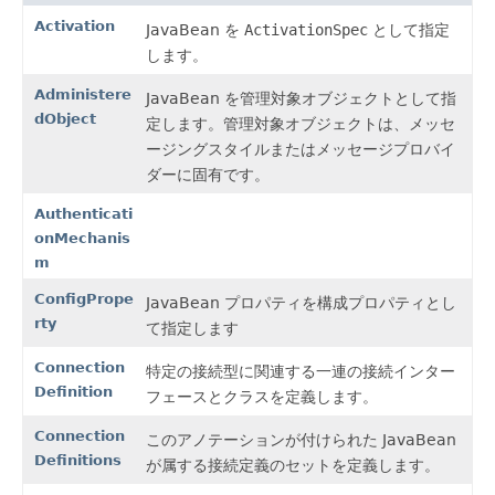
Activation
JavaBean を
ActivationSpec
として指定
します。
Administere
JavaBean を管理対象オブジェクトとして指
dObject
定します。管理対象オブジェクトは、メッセ
ージングスタイルまたはメッセージプロバイ
ダーに固有です。
Authenticati
onMechanis
m
ConfigPrope
JavaBean プロパティを構成プロパティとし
rty
て指定します
Connection
特定の接続型に関連する一連の接続インター
Definition
フェースとクラスを定義します。
Connection
このアノテーションが付けられた JavaBean
Definitions
が属する接続定義のセットを定義します。