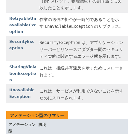
（例: スレッド、物理接続）の割り当てに失
敗したことを示します。
RetryableUn
作業の送信の拒否が一時的であることを示
availableExc
す
UnavailableException
のサブクラス。
eption
SecurityExc
SecurityException
は、アプリケーション
eption
サーバーとリソースアダプター間のセキュリ
ティ契約に関連するエラー状態を示します。
SharingViola
これは、接続共有違反を示すためにスローさ
tionExceptio
れます。
n
Unavailable
これは、サービスが利用できないことを示す
Exception
ためにスローされます。
アノテーション型のサマリー
アノテーション
説明
型