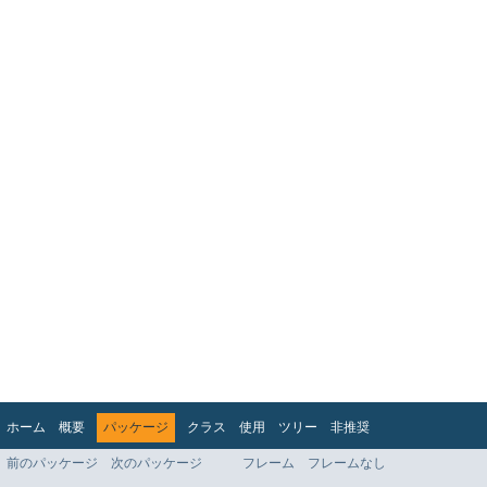
ホーム
概要
パッケージ
クラス
使用
ツリー
非推奨
インデックス
ヘルプ
前のパッケージ
次のパッケージ
フレーム
フレームなし
Jakarta EE Platform API v9.0.0