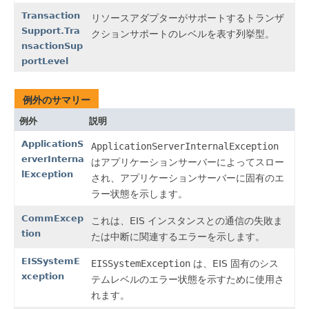
Transaction
リソースアダプターがサポートするトランザ
Support.Tra
クションサポートのレベルを表す列挙型。
nsactionSup
portLevel
例外のサマリー
例外
説明
ApplicationS
ApplicationServerInternalException
erverInterna
はアプリケーションサーバーによってスロー
lException
され、アプリケーションサーバーに固有のエ
ラー状態を示します。
CommExcep
これは、EIS インスタンスとの通信の失敗ま
tion
たは中断に関連するエラーを示します。
EISSystemE
EISSystemException
は、EIS 固有のシス
xception
テムレベルのエラー状態を示すために使用さ
れます。