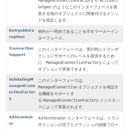
ManagedConnectionFactory
や
Activati
onSpec
のようなこのインターフェースを実
装する他のオブジェクトに関連付けるメソッ
ドを指定します。
RetryableEx
例外が一時的であることを示すマーカーイン
ception
ターフェース。
Transaction
このインターフェースは、実行時にトランザ
Support
クションサポートのレベルを提供するため
に、
ManagedConnectionFactory
によって
オプションで実装できます。
ValidatingM
このインターフェースは、
anagedConn
ManagedConnection
オブジェクトを検証す
ectionFactor
る機能をサポートす
y
る
ManagedConnectionFactory
インスタン
スによって実装されます。
XATerminat
XATerminator インターフェースは、トラン
or
ザクションの完了とクラッシュの回復フロー