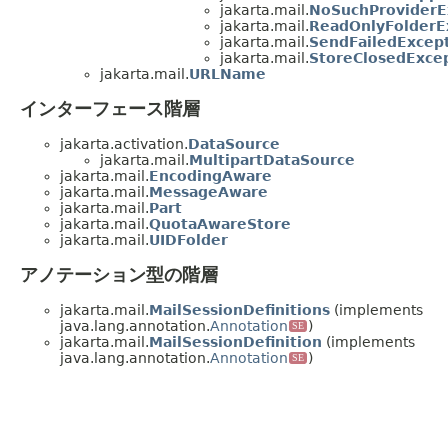
jakarta.mail.
NoSuchProviderE
jakarta.mail.
ReadOnlyFolderE
jakarta.mail.
SendFailedExcep
jakarta.mail.
StoreClosedExce
jakarta.mail.
URLName
インターフェース階層
jakarta.activation.
DataSource
jakarta.mail.
MultipartDataSource
jakarta.mail.
EncodingAware
jakarta.mail.
MessageAware
jakarta.mail.
Part
jakarta.mail.
QuotaAwareStore
jakarta.mail.
UIDFolder
アノテーション型の階層
jakarta.mail.
MailSessionDefinitions
(implements
java.lang.annotation.
Annotation
)
SE
jakarta.mail.
MailSessionDefinition
(implements
java.lang.annotation.
Annotation
)
SE