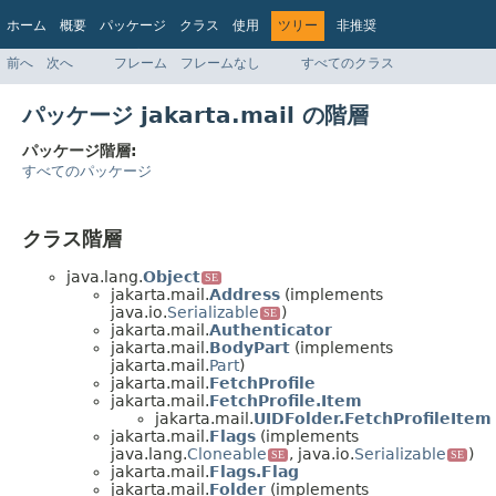
ホーム
概要
パッケージ
クラス
使用
ツリー
非推奨
インデックス
ヘルプ
前へ
次へ
フレーム
フレームなし
すべてのクラス
Jakarta EE Platform API v9.0.0
パッケージ jakarta.mail の階層
パッケージ階層:
すべてのパッケージ
クラス階層
java.lang.
Object
SE
jakarta.mail.
Address
(implements
java.io.
Serializable
)
SE
jakarta.mail.
Authenticator
jakarta.mail.
BodyPart
(implements
jakarta.mail.
Part
)
jakarta.mail.
FetchProfile
jakarta.mail.
FetchProfile.Item
jakarta.mail.
UIDFolder.FetchProfileItem
jakarta.mail.
Flags
(implements
java.lang.
Cloneable
, java.io.
Serializable
)
SE
SE
jakarta.mail.
Flags.Flag
jakarta.mail.
Folder
(implements