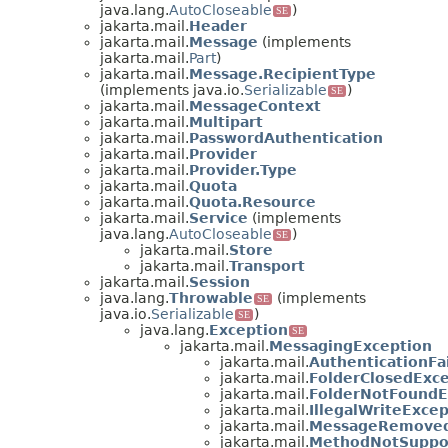
java.lang.
AutoCloseable
)
SE
jakarta.mail.
Header
jakarta.mail.
Message
(implements
jakarta.mail.
Part
)
jakarta.mail.
Message.RecipientType
(implements java.io.
Serializable
)
SE
jakarta.mail.
MessageContext
jakarta.mail.
Multipart
jakarta.mail.
PasswordAuthentication
jakarta.mail.
Provider
jakarta.mail.
Provider.Type
jakarta.mail.
Quota
jakarta.mail.
Quota.Resource
jakarta.mail.
Service
(implements
java.lang.
AutoCloseable
)
SE
jakarta.mail.
Store
jakarta.mail.
Transport
jakarta.mail.
Session
java.lang.
Throwable
(implements
SE
java.io.
Serializable
)
SE
java.lang.
Exception
SE
jakarta.mail.
MessagingException
jakarta.mail.
AuthenticationFa
jakarta.mail.
FolderClosedExc
jakarta.mail.
FolderNotFoundE
jakarta.mail.
IllegalWriteExce
jakarta.mail.
MessageRemoved
jakarta.mail.
MethodNotSuppo