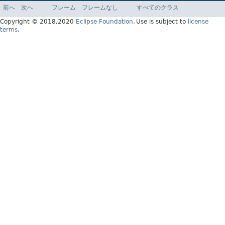
インデックス
ヘルプ
前へ
次へ
フレーム
フレームなし
すべてのクラス
Jakarta EE Platform API v9.0.0
Copyright © 2018,2020
Eclipse Foundation
.
Use is subject to
license
terms
.